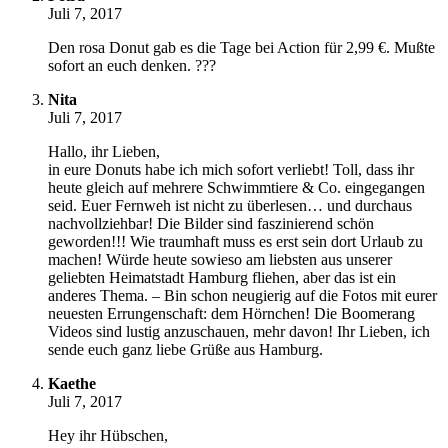
Juli 7, 2017
Den rosa Donut gab es die Tage bei Action für 2,99 €. Mußte
sofort an euch denken. ???
Nita
Juli 7, 2017
Hallo, ihr Lieben,
in eure Donuts habe ich mich sofort verliebt! Toll, dass ihr
heute gleich auf mehrere Schwimmtiere & Co. eingegangen
seid. Euer Fernweh ist nicht zu überlesen… und durchaus
nachvollziehbar! Die Bilder sind faszinierend schön
geworden!!! Wie traumhaft muss es erst sein dort Urlaub zu
machen! Würde heute sowieso am liebsten aus unserer
geliebten Heimatstadt Hamburg fliehen, aber das ist ein
anderes Thema. – Bin schon neugierig auf die Fotos mit eurer
neuesten Errungenschaft: dem Hörnchen! Die Boomerang
Videos sind lustig anzuschauen, mehr davon! Ihr Lieben, ich
sende euch ganz liebe Grüße aus Hamburg.
Kaethe
Juli 7, 2017
Hey ihr Hübschen,