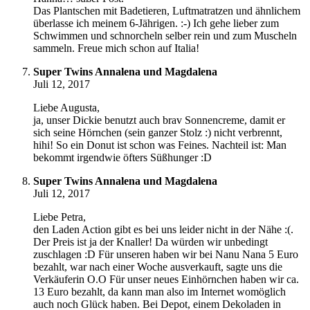
Das Plantschen mit Badetieren, Luftmatratzen und ähnlichem
überlasse ich meinem 6-Jährigen. :-) Ich gehe lieber zum
Schwimmen und schnorcheln selber rein und zum Muscheln
sammeln. Freue mich schon auf Italia!
Super Twins Annalena und Magdalena
Juli 12, 2017
Liebe Augusta,
ja, unser Dickie benutzt auch brav Sonnencreme, damit er
sich seine Hörnchen (sein ganzer Stolz :) nicht verbrennt,
hihi! So ein Donut ist schon was Feines. Nachteil ist: Man
bekommt irgendwie öfters Süßhunger :D
Super Twins Annalena und Magdalena
Juli 12, 2017
Liebe Petra,
den Laden Action gibt es bei uns leider nicht in der Nähe :(.
Der Preis ist ja der Knaller! Da würden wir unbedingt
zuschlagen :D Für unseren haben wir bei Nanu Nana 5 Euro
bezahlt, war nach einer Woche ausverkauft, sagte uns die
Verkäuferin O.O Für unser neues Einhörnchen haben wir ca.
13 Euro bezahlt, da kann man also im Internet womöglich
auch noch Glück haben. Bei Depot, einem Dekoladen in