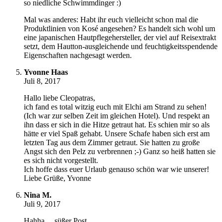
so niedliche Schwimmdinger :)
Mal was anderes: Habt ihr euch vielleicht schon mal die
Produktlinien von Kosé angesehen? Es handelt sich wohl um
eine japanischen Hautpflegehersteller, der viel auf Reisextrakt
setzt, dem Hautton-ausgleichende und feuchtigkeitsspendende
Eigenschaften nachgesagt werden.
Yvonne Haas
Juli 8, 2017
Hallo liebe Cleopatras,
ich fand es total witzig euch mit Elchi am Strand zu sehen!
(Ich war zur selben Zeit im gleichen Hotel). Und respekt an
ihn dass er sich in die Hitze getraut hat. Es schien mir so als
hätte er viel Spaß gehabt. Unsere Schafe haben sich erst am
letzten Tag aus dem Zimmer getraut. Sie hatten zu große
Angst sich den Pelz zu verbrennen ;-) Ganz so heiß hatten sie
es sich nicht vorgestellt.
Ich hoffe dass euer Urlaub genauso schön war wie unserer!
Liebe Grüße, Yvonne
Nina M.
Juli 9, 2017
Hahha… süßer Post.