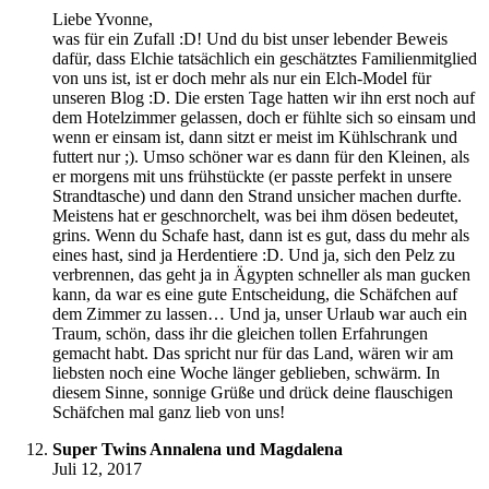
Liebe Yvonne,
was für ein Zufall :D! Und du bist unser lebender Beweis
dafür, dass Elchie tatsächlich ein geschätztes Familienmitglied
von uns ist, ist er doch mehr als nur ein Elch-Model für
unseren Blog :D. Die ersten Tage hatten wir ihn erst noch auf
dem Hotelzimmer gelassen, doch er fühlte sich so einsam und
wenn er einsam ist, dann sitzt er meist im Kühlschrank und
futtert nur ;). Umso schöner war es dann für den Kleinen, als
er morgens mit uns frühstückte (er passte perfekt in unsere
Strandtasche) und dann den Strand unsicher machen durfte.
Meistens hat er geschnorchelt, was bei ihm dösen bedeutet,
grins. Wenn du Schafe hast, dann ist es gut, dass du mehr als
eines hast, sind ja Herdentiere :D. Und ja, sich den Pelz zu
verbrennen, das geht ja in Ägypten schneller als man gucken
kann, da war es eine gute Entscheidung, die Schäfchen auf
dem Zimmer zu lassen… Und ja, unser Urlaub war auch ein
Traum, schön, dass ihr die gleichen tollen Erfahrungen
gemacht habt. Das spricht nur für das Land, wären wir am
liebsten noch eine Woche länger geblieben, schwärm. In
diesem Sinne, sonnige Grüße und drück deine flauschigen
Schäfchen mal ganz lieb von uns!
Super Twins Annalena und Magdalena
Juli 12, 2017