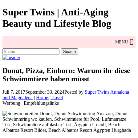
Skip
Super Twins | Anti-Aging
to
content
Beauty und Lifestyle Blog
MENU
Search
for:
Donut, Pizza, Einhorn: Warum ihr diese
Schwimmtiere haben müsst
Juli 7, 2017
September 30, 2024
Posted by
Super Twins Annalena
und Magdalena
|
Home
,
Travel
Werbung | Empfehlungslinks