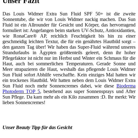
Unser Fazit
Das Louis Widmer Extra Sun Fluid SPF 50+ ist die zweite
Sonnentube, die wir von Louis Widmer nackig machen. Das Sun
Fluid ist ein Allrounder für Gesicht und Körper, das hervorragend
formuliert ist: Angefangen beim starken UV-Schutz, Antioxidantien,
wie RonaCare® AP, reichlich Feuchtigkeit bis hin zu einer
geschmeidig leichten Textur, die für ein genährtes Hautbild sorgt –
den ganzen Tag über! Wir haben das Super-Fluid während unseres
Strandurlaubs in Ägypten größtenteils geleert, denn ihr hoher
Pflegefaktor ist nicht nur im Herbst und Winter ein Schmaus für die
Haut, auch bei sommerlichen Temperaturen. Gerade Sonne und
Meer strapazieren die Haut, weshalb das pflegende Louis Widmer
Sun Fluid sofort Abhilfe verschaffte. Kein einziges Mal hatten wir
ein trockenes Hautbild. Wir hatten neben dem Louis Widmer Extra
Sun Fluid noch mehr Sonnencremes dabei, wie diese
Bioderma
Photoderm TOP 5
, bestehend aus super Sonnensprays und After
Sun Pflege. Da kam mehr als ein Kilo zusammen :D. Ihr merkt: Wir
lieben Sonnencremes!
Unser Beauty Tipp für das Gesicht