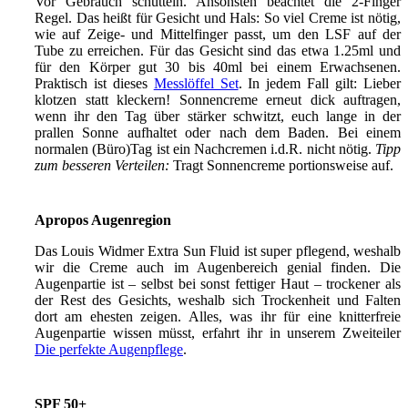
Vor Gebrauch schütteln. Ansonsten beachtet die 2-Finger
Regel. Das heißt für Gesicht und Hals: So viel Creme ist nötig,
wie auf Zeige- und Mittelfinger passt, um den LSF auf der
Tube zu erreichen. Für das Gesicht sind das etwa 1.25ml und
für den Körper gut 30 bis 40ml bei einem Erwachsenen.
Praktisch ist dieses
Messlöffel Set
. In jedem Fall gilt: Lieber
klotzen statt kleckern! Sonnencreme erneut dick auftragen,
wenn ihr den Tag über stärker schwitzt, euch lange in der
prallen Sonne aufhaltet oder nach dem Baden. Bei einem
normalen (Büro)Tag ist ein Nachcremen i.d.R. nicht nötig.
Tipp
zum besseren Verteilen:
Tragt Sonnencreme portionsweise auf.
Apropos Augenregion
Das Louis Widmer Extra Sun Fluid ist super pflegend, weshalb
wir die Creme auch im Augenbereich genial finden. Die
Augenpartie ist – selbst bei sonst fettiger Haut – trockener als
der Rest des Gesichts, weshalb sich Trockenheit und Falten
dort am ehesten zeigen. Alles, was ihr für eine knitterfreie
Augenpartie wissen müsst, erfahrt ihr in unserem Zweiteiler
Die perfekte Augenpflege
.
SPF 50+