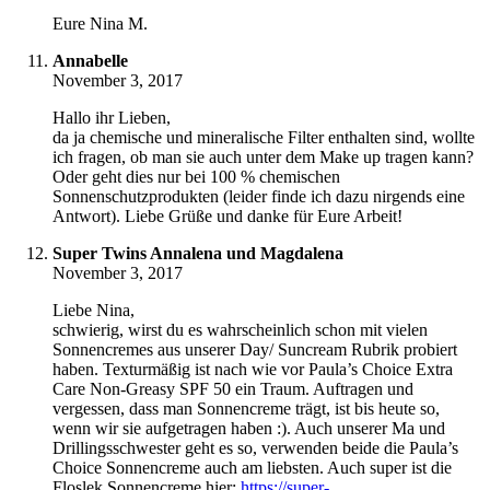
Eure Nina M.
Annabelle
November 3, 2017
Hallo ihr Lieben,
da ja chemische und mineralische Filter enthalten sind, wollte
ich fragen, ob man sie auch unter dem Make up tragen kann?
Oder geht dies nur bei 100 % chemischen
Sonnenschutzprodukten (leider finde ich dazu nirgends eine
Antwort). Liebe Grüße und danke für Eure Arbeit!
Super Twins Annalena und Magdalena
November 3, 2017
Liebe Nina,
schwierig, wirst du es wahrscheinlich schon mit vielen
Sonnencremes aus unserer Day/ Suncream Rubrik probiert
haben. Texturmäßig ist nach wie vor Paula’s Choice Extra
Care Non-Greasy SPF 50 ein Traum. Auftragen und
vergessen, dass man Sonnencreme trägt, ist bis heute so,
wenn wir sie aufgetragen haben :). Auch unserer Ma und
Drillingsschwester geht es so, verwenden beide die Paula’s
Choice Sonnencreme auch am liebsten. Auch super ist die
Floslek Sonnencreme hier:
https://super-