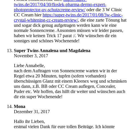
twins.de/2017/04/30/floslek-pharma-dermo-expert-
photoprotector-uv-schutzcreme-review/
oder die 3 W Clinic
CC Cream hier
https://super-twins.de/2017/01/08/3w-clinic-
crystal-whitening-cc-cream-review/
, die eine zarte Tönung hat
und sogar dick genug aufgetragen werden kann wie eine
normale Sonnencreme. Ansonsten müssen wir leider passen,
haben wir keinen Trick 17 parat :/. Wir wünschen dir ein
sonniges und schönes Wochenende!
Super Twins Annalena und Magdalena
November 3, 2017
Liebe Annabelle,
nach dem Auftragen von Sonnencreme warten wir in der
Regel etwa 20 Minuten, tupfen (sofern vorhanden)
überschüssigen Glanz mit einem Kleenex weg und schminken
uns dann, z.B. BB oder CC Cream auflegen, Concealer,
Puder etc. Wir hoffen, das hilft dir weiter und wünschen auch
dir ein super Wochenende!
Mona
Dezember 31, 2017
Hallo ihr Lieben,
erstmal vielen Dank für eure tollen Beiträge. Ich könnte