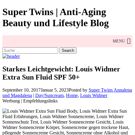
Skip
Super Twins | Anti-Aging
to
content
Beauty und Lifestyle Blog
MENU
Search
for:
Starkes Leichtgewicht: Louis Widmer
Extra Sun Fluid SPF 50+
September 10, 2017
Januar 5, 2023
Posted by
Super Twins Annalena
und Magdalena
|
Day/Suncream
,
Home
,
Louis Widmer
Werbung | Empfehlungslinks