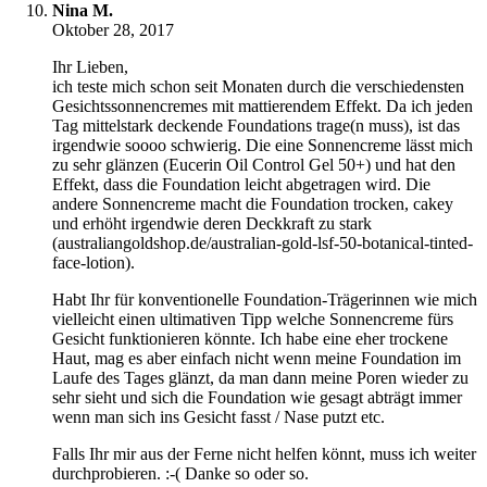
Nina M.
Oktober 28, 2017
Ihr Lieben,
ich teste mich schon seit Monaten durch die verschiedensten
Gesichtssonnencremes mit mattierendem Effekt. Da ich jeden
Tag mittelstark deckende Foundations trage(n muss), ist das
irgendwie soooo schwierig. Die eine Sonnencreme lässt mich
zu sehr glänzen (Eucerin Oil Control Gel 50+) und hat den
Effekt, dass die Foundation leicht abgetragen wird. Die
andere Sonnencreme macht die Foundation trocken, cakey
und erhöht irgendwie deren Deckkraft zu stark
(australiangoldshop.de/australian-gold-lsf-50-botanical-tinted-
face-lotion).
Habt Ihr für konventionelle Foundation-Trägerinnen wie mich
vielleicht einen ultimativen Tipp welche Sonnencreme fürs
Gesicht funktionieren könnte. Ich habe eine eher trockene
Haut, mag es aber einfach nicht wenn meine Foundation im
Laufe des Tages glänzt, da man dann meine Poren wieder zu
sehr sieht und sich die Foundation wie gesagt abträgt immer
wenn man sich ins Gesicht fasst / Nase putzt etc.
Falls Ihr mir aus der Ferne nicht helfen könnt, muss ich weiter
durchprobieren. :-( Danke so oder so.