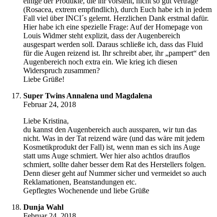
einige der Produkte, die ihr vorstellt, nicht so gut vertrage
(Rosacea, extrem empfindlich), durch Euch habe ich in jedem
Fall viel über INCI´s gelernt. Herzlichen Dank erstmal dafür.
Hier habe ich eine spezielle Frage: Auf der Homepage von
Louis Widmer steht explizit, dass der Augenbereich
ausgespart werden soll. Daraus schließe ich, dass das Fluid
für die Augen reizend ist. Ihr schreibt aber, ihr „pampert“ den
Augenbereich noch extra ein. Wie krieg ich diesen
Widerspruch zusammen?
Liebe Grüße!
Super Twins Annalena und Magdalena
Februar 24, 2018
Liebe Kristina,
du kannst den Augenbereich auch aussparen, wir tun das
nicht. Was in der Tat reizend wäre (und das wäre mit jedem
Kosmetikprodukt der Fall) ist, wenn man es sich ins Auge
statt ums Auge schmiert. Wer hier also achtlos drauflos
schmiert, sollte daher besser dem Rat des Herstellers folgen.
Denn dieser geht auf Nummer sicher und vermeidet so auch
Reklamationen, Beanstandungen etc.
Gepflegtes Wochenende und liebe Grüße
Dunja Wahl
Februar 24, 2018