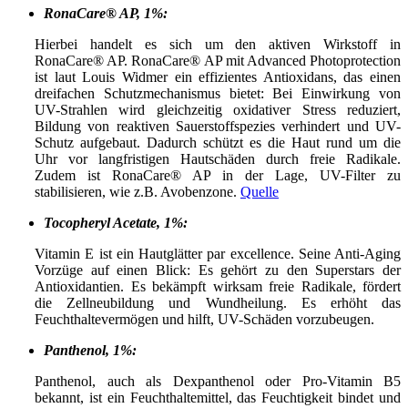
RonaCare® AP, 1%:
Hierbei handelt es sich um den aktiven Wirkstoff in
RonaCare® AP. RonaCare® AP mit Advanced Photoprotection
ist laut Louis Widmer ein effizientes Antioxidans, das einen
dreifachen Schutzmechanismus bietet: Bei Einwirkung von
UV-Strahlen wird gleichzeitig oxidativer Stress reduziert,
Bildung von reaktiven Sauerstoffspezies verhindert und UV-
Schutz aufgebaut. Dadurch schützt es die Haut rund um die
Uhr vor langfristigen Hautschäden durch freie Radikale.
Zudem ist RonaCare® AP in der Lage, UV-Filter zu
stabilisieren, wie z.B. Avobenzone.
Quelle
Tocopheryl Acetate, 1%:
Vitamin E ist ein Hautglätter par excellence. Seine Anti-Aging
Vorzüge auf einen Blick: Es gehört zu den Superstars der
Antioxidantien. Es bekämpft wirksam freie Radikale, fördert
die Zellneubildung und Wundheilung. Es erhöht das
Feuchthaltevermögen und hilft, UV-Schäden vorzubeugen.
Panthenol, 1%:
Panthenol, auch als Dexpanthenol oder Pro-Vitamin B5
bekannt, ist ein Feuchthaltemittel, das Feuchtigkeit bindet und