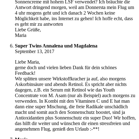
Sonnencreme mit hohem LSF verwendet? Ich bräuchte die
Antwort dringend morgen, weil am Donnersta mein Flug um
4 uhr mogens geht und ich danach 2 Wochen keine
Möglichkeit habe, ins Internet zu gehen! Ich hoffe echt, dass
es geht mir zu antworten
Liebe Grüße,
Maria
Super Twins Annalena und Magdalena
September 13, 2017
Liebe Maria,
gerne doch und vielen lieben Dank für dein schönes
Feedback!
Wir splitten unsere Wirkstoffkracher ja auf, also morgens
Askorbinsäure und abends Retinol. Es spricht aber nichts
dagegen, z.B. ein Serum mit Retinol wie das Youth
Concentrate von M. Asam (nur als Beispiel) auch morgens zu
verwenden. In Kombi mit den Vitaminen C und E hat man
dann eine super Mischung, die freie Radikale unschädlich
macht und somit auch den Sonnenschutz boostet, sind ja
Antioxidantien plus Sonnenschutz ein super Duo! Wir hoffen,
das hilft dir weiter und wünschen dir einen stressfreien und
angenehmen Flug, genieß den Urlaub :-**!