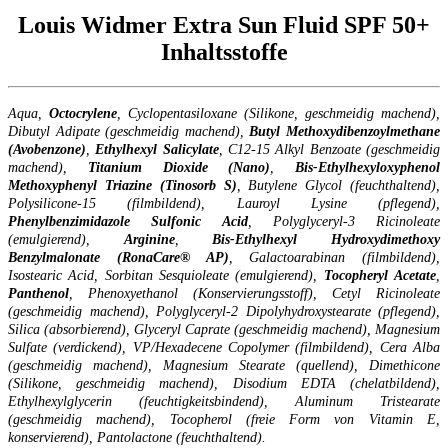
Louis Widmer Extra Sun Fluid SPF 50+
Inhaltsstoffe
Aqua,
Octocrylene
, Cyclopentasiloxane (Silikone, geschmeidig machend),
Dibutyl Adipate (geschmeidig machend),
Butyl Methoxydibenzoylmethane
(Avobenzone)
,
Ethylhexyl
Salicylate
, C12-15 Alkyl Benzoate (geschmeidig
machend),
Titanium Dioxide (Nano)
,
Bis-Ethylhexyloxyphenol
Methoxyphenyl Triazine (Tinosorb S)
, Butylene Glycol (feuchthaltend),
Polysilicone-15 (filmbildend), Lauroyl Lysine (pflegend),
Phenylbenzimidazole Sulfonic Acid
, Polyglyceryl-3 Ricinoleate
(emulgierend),
Arginine
,
Bis-Ethylhexyl Hydroxydimethoxy
Benzylmalonate (RonaCare® AP)
, Galactoarabinan (filmbildend),
Isostearic Acid, Sorbitan Sesquioleate (emulgierend),
Tocopheryl
Acetate
,
Panthenol
, Phenoxyethanol (Konservierungsstoff), Cetyl Ricinoleate
(geschmeidig machend), Polyglyceryl-2 Dipolyhydroxystearate (pflegend),
Silica (absorbierend), Glyceryl Caprate (geschmeidig machend), Magnesium
Sulfate (verdickend), VP/Hexadecene Copolymer (filmbildend), Cera Alba
(geschmeidig machend), Magnesium Stearate (quellend), Dimethicone
(Silikone, geschmeidig machend), Disodium EDTA (chelatbildend),
Ethylhexylglycerin (feuchtigkeitsbindend), Aluminum Tristearate
(geschmeidig machend), Tocopherol (freie Form von Vitamin E,
konservierend), Pantolactone (feuchthaltend).