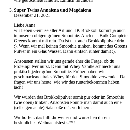
wie getrocknete Kräuter. Einfach furchtbar!
Super Twins Annalena und Magdalena
Dezember 21, 2021
Liebe Anna,
wir lieben Gemüse aller Art und TK Brokkoli kommt ja auch
in unseren obigen grünen Smoothie. Auch das Bulk Complete
Greens kommt mit rein. Da ist u.a. auch Brokkolipulver drin
:). Wenn wir mal keinen Smoothie trinken, kommt das Greens
Pulver in ein Glas Wasser. Dann einfach runter damit :).
Ansonsten stellen wir uns gerade eher die Frage, ob du
Proteinpulver nutzt. Denn mit Whey Vanille schmeckt uns
praktisch jeder grüne Smoothie. Früher haben wir
geschmacksneutrales Whey für den Smoothie verwendet. Da
fragen wir uns heute, wie wir das runterbekommen haben,
lach!
Wir würden das Brokkolipulver somit pur oder im Smoothie
(wie oben) trinken. Ansonsten könnte man damit auch eine
(selbstgemachte) Salatsoße o.ä. verfeinern.
Wir hoffen, das hilft dir weiter und wünschen dir ein
besinnliches Weihnachtsfest :-**!