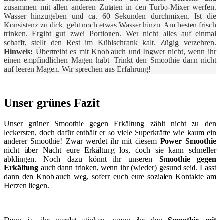
zusammen mit allen anderen Zutaten in den Turbo-Mixer werfen.
Wasser hinzugeben und ca. 60 Sekunden durchmixen. Ist die
Konsistenz zu dick, gebt noch etwas Wasser hinzu. Am besten frisch
trinken. Ergibt gut zwei Portionen. Wer nicht alles auf einmal
schafft, stellt den Rest im Kühlschrank kalt. Zügig verzehren.
Hinweis:
Übertreibt es mit Knoblauch und Ingwer nicht, wenn ihr
einen empfindlichen Magen habt. Trinkt den Smoothie dann nicht
auf leeren Magen. Wir sprechen aus Erfahrung!
Unser grünes Fazit
Unser grüner Smoothie gegen Erkältung zählt nicht zu den
leckersten, doch dafür enthält er so viele Superkräfte wie kaum ein
anderer Smoothie! Zwar werdet ihr mit diesem
Power Smoothie
nicht über Nacht eure Erkältung los, doch sie kann schneller
abklingen. Noch dazu könnt ihr unseren
Smoothie gegen
Erkältung
auch dann trinken, wenn ihr (wieder) gesund seid. Lasst
dann den Knoblauch weg, sofern euch eure sozialen Kontakte am
Herzen liegen.
Denn ja, ihr werdet stinken, wenn ihr den
Smoothie mit