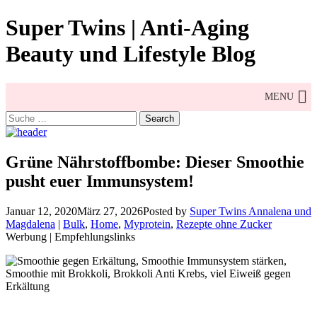
Skip
Super Twins | Anti-Aging
to
content
Beauty und Lifestyle Blog
MENU
Search
for:
Grüne Nährstoffbombe: Dieser Smoothie
pusht euer Immunsystem!
Januar 12, 2020
März 27, 2026
Posted by
Super Twins Annalena und
Magdalena
|
Bulk
,
Home
,
Myprotein
,
Rezepte ohne Zucker
Werbung | Empfehlungslinks