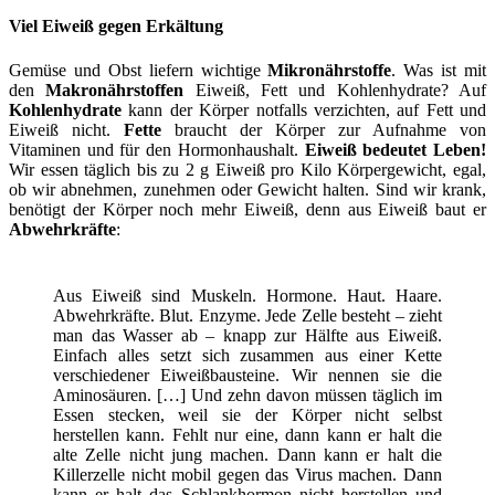
Viel Eiweiß gegen Erkältung
Gemüse und Obst liefern wichtige
Mikronährstoffe
. Was ist mit
den
Makronährstoffen
Eiweiß, Fett und Kohlenhydrate? Auf
Kohlenhydrate
kann der Körper notfalls verzichten, auf Fett und
Eiweiß nicht.
Fette
braucht der Körper zur Aufnahme von
Vitaminen und für den Hormonhaushalt.
Eiweiß bedeutet Leben!
Wir essen täglich bis zu 2 g Eiweiß pro Kilo Körpergewicht, egal,
ob wir abnehmen, zunehmen oder Gewicht halten. Sind wir krank,
benötigt der Körper noch mehr Eiweiß, denn aus Eiweiß baut er
Abwehrkräfte
:
Aus Eiweiß sind Muskeln. Hormone. Haut. Haare.
Abwehrkräfte. Blut. Enzyme. Jede Zelle besteht – zieht
man das Wasser ab – knapp zur Hälfte aus Eiweiß.
Einfach alles setzt sich zusammen aus einer Kette
verschiedener Eiweißbausteine. Wir nennen sie die
Aminosäuren. […] Und zehn davon müssen täglich im
Essen stecken, weil sie der Körper nicht selbst
herstellen kann. Fehlt nur eine, dann kann er halt die
alte Zelle nicht jung machen. Dann kann er halt die
Killerzelle nicht mobil gegen das Virus machen. Dann
kann er halt das Schlankhormon nicht herstellen und