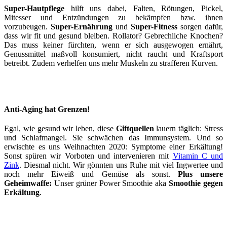
Super-Hautpflege
hilft uns dabei, Falten, Rötungen, Pickel,
Mitesser und Entzündungen zu bekämpfen bzw. ihnen
vorzubeugen.
Super-Ernährung
und
Super-Fitness
sorgen dafür,
dass wir fit und gesund bleiben. Rollator? Gebrechliche Knochen?
Das muss keiner fürchten, wenn er sich ausgewogen ernährt,
Genussmittel maßvoll konsumiert, nicht raucht und Kraftsport
betreibt. Zudem verhelfen uns mehr Muskeln zu strafferen Kurven.
Anti-Aging hat Grenzen!
Egal, wie gesund wir leben, diese
Giftquellen
lauern täglich: Stress
und Schlafmangel. Sie schwächen das Immunsystem. Und so
erwischte es uns Weihnachten 2020: Symptome einer Erkältung!
Sonst spüren wir Vorboten und intervenieren mit
Vitamin C und
Zink
. Diesmal nicht. Wir gönnten uns Ruhe mit viel Ingwertee und
noch mehr Eiweiß und Gemüse als sonst.
Plus unsere
Geheimwaffe:
Unser grüner Power Smoothie aka
Smoothie gegen
Erkältung
.