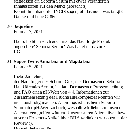
stattdessen ein Seborra Serum mit etwas veränderten
Inhaltsstoffen auf den Markt gebracht :(
Könnt ihr anhand der INCIS sagen, ob das noch was taugt?!
Danke und liebe Grüße
Jaqueline
Februar 3, 2021
Hallo. Habt ihr euch auch mal das Nachfolge Produkt
angesehen? Seborra Serum? Was haltet ihr davon?
LG
Super Twins Annalena und Magdalena
Februar 5, 2021
Liebe Jaqueline,
der Nachfolger des Seborra Gels, das Dermasence Seborra
Hautklärendes Serum, hat laut Dermasence Pressemitteilung
und FAQ einen pH-Wert von 4.4. Informationen zur
Zusammensetzung des Fruchtsäurekomplexes konnten wir
nicht ausfindig machen. Allerdings ist uns beim Seborra
Serum der pH-Wert zu hoch, weshalb wir lieber zu unseren
Alternativen greifen würden. Unsere sauren Alternativen bzw.
unseren Experten-Artikel über BHA verlinken wir oben in der
Review :).
Doppelt liebe Grüße