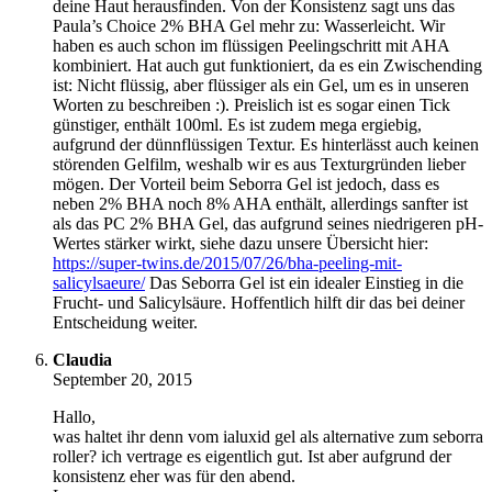
deine Haut herausfinden. Von der Konsistenz sagt uns das
Paula’s Choice 2% BHA Gel mehr zu: Wasserleicht. Wir
haben es auch schon im flüssigen Peelingschritt mit AHA
kombiniert. Hat auch gut funktioniert, da es ein Zwischending
ist: Nicht flüssig, aber flüssiger als ein Gel, um es in unseren
Worten zu beschreiben :). Preislich ist es sogar einen Tick
günstiger, enthält 100ml. Es ist zudem mega ergiebig,
aufgrund der dünnflüssigen Textur. Es hinterlässt auch keinen
störenden Gelfilm, weshalb wir es aus Texturgründen lieber
mögen. Der Vorteil beim Seborra Gel ist jedoch, dass es
neben 2% BHA noch 8% AHA enthält, allerdings sanfter ist
als das PC 2% BHA Gel, das aufgrund seines niedrigeren pH-
Wertes stärker wirkt, siehe dazu unsere Übersicht hier:
https://super-twins.de/2015/07/26/bha-peeling-mit-
salicylsaeure/
Das Seborra Gel ist ein idealer Einstieg in die
Frucht- und Salicylsäure. Hoffentlich hilft dir das bei deiner
Entscheidung weiter.
Claudia
September 20, 2015
Hallo,
was haltet ihr denn vom ialuxid gel als alternative zum seborra
roller? ich vertrage es eigentlich gut. Ist aber aufgrund der
konsistenz eher was für den abend.