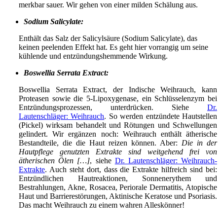
merkbar sauer. Wir gehen von einer milden Schälung aus.
Sodium Salicylate:
Enthält das Salz der Salicylsäure (Sodium Salicylate), das
keinen peelenden Effekt hat. Es geht hier vorrangig um seine
kühlende und entzündungshemmende Wirkung.
Boswellia Serrata Extract:
Boswellia Serrata Extract, der Indische Weihrauch, kann
Proteasen sowie die 5-Lipoxygenase, ein Schlüsselenzym bei
Entzündungsprozessen, unterdrücken. Siehe
Dr.
Lautenschläger: Weihrauch
. So werden entzündete Hautstellen
(Pickel) wirksam behandelt und Rötungen und Schwellungen
gelindert. Wir ergänzen noch: Weihrauch enthält ätherische
Bestandteile, die die Haut reizen können. Aber:
Die in der
Hautpflege genutzten Extrakte sind weitgehend frei von
ätherischen Ölen […]
, siehe
Dr. Lautenschläger: Weihrauch-
Extrakte
. Auch steht dort, dass die Extrakte hilfreich sind bei:
Entzündlichen Hautreaktionen, Sonnenerythem und
Bestrahlungen, Akne, Rosacea, Periorale Dermatitis, Atopische
Haut und Barrierestörungen, Aktinische Keratose und Psoriasis.
Das macht Weihrauch zu einem wahren Alleskönner!