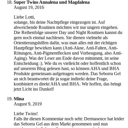
Super Twins Annalena und Magdalena
August 19, 2016
Liebe Lotti,
solange, bis deine Nachtpflege eingezogen ist. Auf
abweichende Routinen möchten wir nur ungern eingehen.
Die Reihenfolge unserer Day und Night Routinen kannst du
gern noch einmal nachlesen. Sie dienen vielmehr als
Orientierungshilfen dafür, was man alles mit der richtigen
Hautpflege bewirken kann (Anti-Akne, Anti-Falten, Anti-
Rötungen, Anti-Pigmentflecken und Vorbeugung, also Anti-
Aging). Was der Leser am Ende davon mitnimmt, ist seine
Entscheidung :). Wie du es vielleicht oder hoffentlich schon
auf unserem Blog gelesen hast, so können AHA und BHA
Produkte gemeinsam aufgetragen werden. Das Seborra Gel
an sich beantwortet dir ja sogar indirekt deine Frage,
kombiniert es direkt AHA und BHA. Wir hoffen, das bringt
jetzt Licht ins Dunkel!
Mina
August 9, 2019
Liebe Twins!
Falls ihr diesen Kommentar noch seht: Dermasence hat leider
das Seborra Gel aus dem Markt genommen und nun