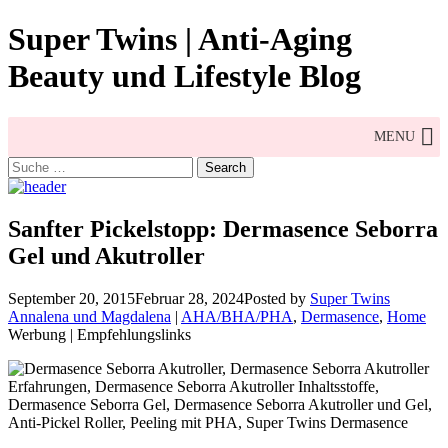
Skip
Super Twins | Anti-Aging
to
content
Beauty und Lifestyle Blog
MENU
Search
for:
Sanfter Pickelstopp: Dermasence Seborra
Gel und Akutroller
September 20, 2015
Februar 28, 2024
Posted by
Super Twins
Annalena und Magdalena
|
AHA/BHA/PHA
,
Dermasence
,
Home
Werbung | Empfehlungslinks