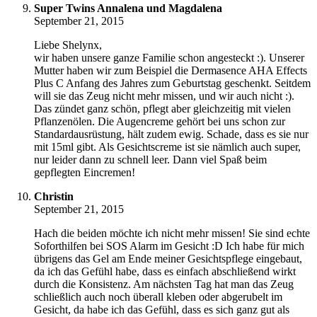
Super Twins Annalena und Magdalena
September 21, 2015
Liebe Shelynx,
wir haben unsere ganze Familie schon angesteckt :). Unserer
Mutter haben wir zum Beispiel die Dermasence AHA Effects
Plus C Anfang des Jahres zum Geburtstag geschenkt. Seitdem
will sie das Zeug nicht mehr missen, und wir auch nicht :).
Das zündet ganz schön, pflegt aber gleichzeitig mit vielen
Pflanzenölen. Die Augencreme gehört bei uns schon zur
Standardausrüstung, hält zudem ewig. Schade, dass es sie nur
mit 15ml gibt. Als Gesichtscreme ist sie nämlich auch super,
nur leider dann zu schnell leer. Dann viel Spaß beim
gepflegten Eincremen!
Christin
September 21, 2015
Hach die beiden möchte ich nicht mehr missen! Sie sind echte
Soforthilfen bei SOS Alarm im Gesicht :D Ich habe für mich
übrigens das Gel am Ende meiner Gesichtspflege eingebaut,
da ich das Gefühl habe, dass es einfach abschließend wirkt
durch die Konsistenz. Am nächsten Tag hat man das Zeug
schließlich auch noch überall kleben oder abgerubelt im
Gesicht, da habe ich das Gefühl, dass es sich ganz gut als