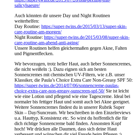
salicylsaeure/
Auch könnten dir unsere Day und Night Routinen
weiterhelfen:
Day Routine:
https://super-twins.de/2015/03/13/super-skin-
care-routine-am-morgen/
Night Routine:
https://super-twins.de/2015/03/08/super-skin-
care-routine-am-abend-anti-aging/
Unsere Routinen helfen gleichermaßen gegen Akne, Falten
und Pigmentflecken.
Wir bevorzugen, trotz heller Haut, auch lieber Sonnencremes,
die nicht weißeln :). Dazu eignen sich am besten
Sonnencremes mit chemischen UV-Filtern, wie z.B. unser
Klassiker, die Paula’s Choice Extra Care Non-Greasy SPF 50:
https://super-twins.de/2014/07/06/sonnencreme-paulas-
choice-extra-care-non-greasy-sunscreen-spf-50/
Sie ist leicht
wie eine Lotion und pflegend wie eine Tagescreme. Ideal bei
normaler bis fettiger Haut und somit auch bei Akne geeignet.
Weitere Sonnencremes findest du in unserer Rubrik Super
Skin – Day/Suncream. Wir beschreiben in den Einzelreviews
u.a. Hauttyp, Konsistenz etc. So wirst du hoffentlich die für
dich richtige Sonnencreme bald finden. Ansonsten Kopf
hoch! Wir drücken alle Daumen, dass sich deine Haut
verbessert und wünschen dir viel Freude beim Pflegen :).