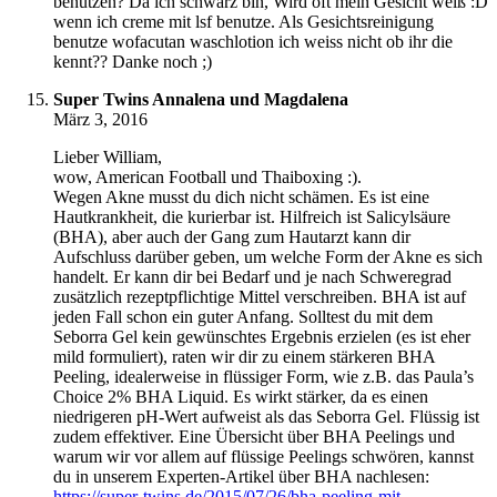
benutzen? Da ich schwarz bin, Wird oft mein Gesicht weiß :D
wenn ich creme mit lsf benutze. Als Gesichtsreinigung
benutze wofacutan waschlotion ich weiss nicht ob ihr die
kennt?? Danke noch ;)
Super Twins Annalena und Magdalena
März 3, 2016
Lieber William,
wow, American Football und Thaiboxing :).
Wegen Akne musst du dich nicht schämen. Es ist eine
Hautkrankheit, die kurierbar ist. Hilfreich ist Salicylsäure
(BHA), aber auch der Gang zum Hautarzt kann dir
Aufschluss darüber geben, um welche Form der Akne es sich
handelt. Er kann dir bei Bedarf und je nach Schweregrad
zusätzlich rezeptpflichtige Mittel verschreiben. BHA ist auf
jeden Fall schon ein guter Anfang. Solltest du mit dem
Seborra Gel kein gewünschtes Ergebnis erzielen (es ist eher
mild formuliert), raten wir dir zu einem stärkeren BHA
Peeling, idealerweise in flüssiger Form, wie z.B. das Paula’s
Choice 2% BHA Liquid. Es wirkt stärker, da es einen
niedrigeren pH-Wert aufweist als das Seborra Gel. Flüssig ist
zudem effektiver. Eine Übersicht über BHA Peelings und
warum wir vor allem auf flüssige Peelings schwören, kannst
du in unserem Experten-Artikel über BHA nachlesen:
https://super-twins.de/2015/07/26/bha-peeling-mit-