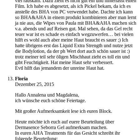
viel rauskam. Dazu zieht es nicht gut ein und hinterlässt einen
Film. Ich habe es abgesetzt, als ich Pickel bekam, da ich es
anstelle des BHA von PC verwendet habe. Dachte ich kann
so BHA&AHA in einem produkt kombinieren aber man lernt
ja nie aus, die Wipes von Paula mit BHA&AHA machen sich
v.a. abends und auf Reisen gut. Mal sehen, da das Gel recht
teuer war ist es schade es einfach wegzuwerfen… bei vielen
hilft es wohl auch aber meine Haut braucht es sauer ;) Ich
hatte übrigens erst das Liquid Extra Strength und nutze jetzt
die Bodylotion, da der ph Wert dort auch schön sauer ist :)
trotz meiner teil sehr öligen Mischhaut zieht es toll ein und
gibt Feuchtigkeit. Hat meine Haut sehr verbessert.
Evtl hilft das jemandem der unreine Haut hat.
Floria
Dezember 25, 2015
Hallo Annalena und Magdalena,
ich wünsche euch schöne Feiertage.
Mit großer Aufmerksamkeit lese ich euren Block.
Heute möchte ich euch auf euere Beurteilung über
Dermasence Seborra Gel aufmerksam machen.
In euren AHA Treatments für das Gesicht schreibt ihr
folgende Beurteilung: