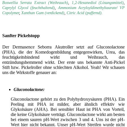
Boswellia Serrata Extract (Weihrauch)
,
1,2-Hexanediol (Lösungsmittel)
,
Caprylyl Glycol (feuchthaltend)
,
Ammonium Acryloyldimethyltaurate/ VP
Copolymer
,
Xanthan Gum (verdickend)
,
Citric Acid (puffernd)
.
Sanfter Pickelstopp
Der Dermasence Seborra Akutroller setzt auf Gluconolactone
(PHA), die der Komedogenbildung entgegenwirken, Urea, das
feuchtigkeitsbindend wirkt und Weihrauch, das
entzündungshemmend wirkt. Der erste uns bekannte Anti-Pickel
Stift bzw. Pickelroller ohne schlechten Alkohol. Yeah! Wir schauen
uns die Wirkstoffe genauer an:
Gluconolactone:
Gluconolactone gehört zu den Polyhydroxysäuren (PHA). Ein
Peeling mit PHA ist milder, aber ähnlich effektiv wie
Glykolsäure (AHA). Bei sensibler Haut ist PHA von Vorteil,
die keine Glykolsäure verträgt. Gluconolactone wirkt am besten
bei einem sauren pH-Wert zwischen 3 und 4. Uns ist der pH-
Wert hier nicht bekannt. Unser pH-Wert Streifen wurde nicht