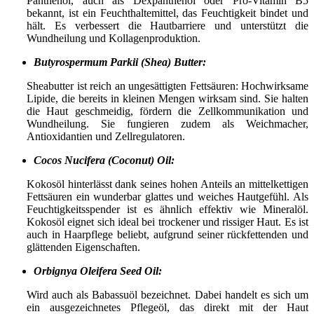
Panthenol, auch als Dexpanthenol oder Pro-Vitamin B5
bekannt, ist ein Feuchthaltemittel, das Feuchtigkeit bindet und
hält. Es verbessert die Hautbarriere und unterstützt die
Wundheilung und Kollagenproduktion.
Butyrospermum Parkii (Shea) Butter:
Sheabutter ist reich an ungesättigten Fettsäuren: Hochwirksame
Lipide, die bereits in kleinen Mengen wirksam sind. Sie halten
die Haut geschmeidig, fördern die Zellkommunikation und
Wundheilung. Sie fungieren zudem als Weichmacher,
Antioxidantien und Zellregulatoren.
Cocos Nucifera (Coconut) Oil:
Kokosöl hinterlässt dank seines hohen Anteils an mittelkettigen
Fettsäuren ein wunderbar glattes und weiches Hautgefühl. Als
Feuchtigkeitsspender ist es ähnlich effektiv wie Mineralöl.
Kokosöl eignet sich ideal bei trockener und rissiger Haut. Es ist
auch in Haarpflege beliebt, aufgrund seiner rückfettenden und
glättenden Eigenschaften.
Orbignya Oleifera Seed Oil:
Wird auch als Babassuöl bezeichnet. Dabei handelt es sich um
ein ausgezeichnetes Pflegeöl, das direkt mit der Haut