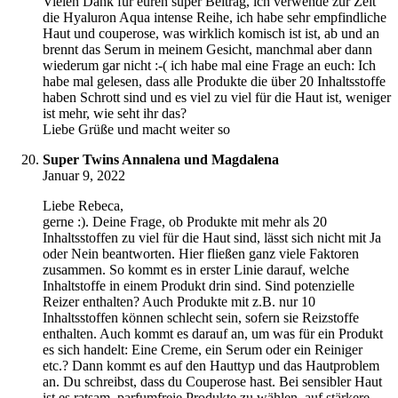
Vielen Dank für euren super Beitrag, ich verwende zur Zeit
die Hyaluron Aqua intense Reihe, ich habe sehr empfindliche
Haut und couperose, was wirklich komisch ist ist, ab und an
brennt das Serum in meinem Gesicht, manchmal aber dann
wiederum gar nicht :-( ich habe mal eine Frage an euch: Ich
habe mal gelesen, dass alle Produkte die über 20 Inhaltsstoffe
haben Schrott sind und es viel zu viel für die Haut ist, weniger
ist mehr, wie seht ihr das?
Liebe Grüße und macht weiter so
Super Twins Annalena und Magdalena
Januar 9, 2022
Liebe Rebeca,
gerne :). Deine Frage, ob Produkte mit mehr als 20
Inhaltsstoffen zu viel für die Haut sind, lässt sich nicht mit Ja
oder Nein beantworten. Hier fließen ganz viele Faktoren
zusammen. So kommt es in erster Linie darauf, welche
Inhaltstoffe in einem Produkt drin sind. Sind potenzielle
Reizer enthalten? Auch Produkte mit z.B. nur 10
Inhaltsstoffen können schlecht sein, sofern sie Reizstoffe
enthalten. Auch kommt es darauf an, um was für ein Produkt
es sich handelt: Eine Creme, ein Serum oder ein Reiniger
etc.? Dann kommt es auf den Hauttyp und das Hautproblem
an. Du schreibst, dass du Couperose hast. Bei sensibler Haut
ist es ratsam, parfumfreie Produkte zu wählen, auf stärkere