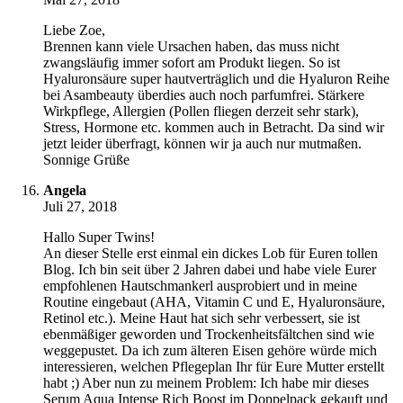
Liebe Zoe,
Brennen kann viele Ursachen haben, das muss nicht
zwangsläufig immer sofort am Produkt liegen. So ist
Hyaluronsäure super hautverträglich und die Hyaluron Reihe
bei Asambeauty überdies auch noch parfumfrei. Stärkere
Wirkpflege, Allergien (Pollen fliegen derzeit sehr stark),
Stress, Hormone etc. kommen auch in Betracht. Da sind wir
jetzt leider überfragt, können wir ja auch nur mutmaßen.
Sonnige Grüße
Angela
Juli 27, 2018
Hallo Super Twins!
An dieser Stelle erst einmal ein dickes Lob für Euren tollen
Blog. Ich bin seit über 2 Jahren dabei und habe viele Eurer
empfohlenen Hautschmankerl ausprobiert und in meine
Routine eingebaut (AHA, Vitamin C und E, Hyaluronsäure,
Retinol etc.). Meine Haut hat sich sehr verbessert, sie ist
ebenmäßiger geworden und Trockenheitsfältchen sind wie
weggepustet. Da ich zum älteren Eisen gehöre würde mich
interessieren, welchen Pflegeplan Ihr für Eure Mutter erstellt
habt ;) Aber nun zu meinem Problem: Ich habe mir dieses
Serum Aqua Intense Rich Boost im Doppelpack gekauft und