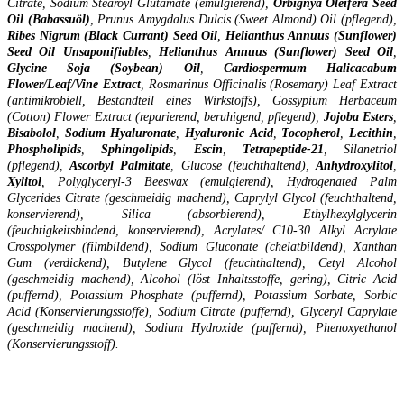
Citrate, Sodium Stearoyl Glutamate (emulgierend),
Orbignya
Oleifera
Seed
Oil (Babassuöl)
, Prunus Amygdalus Dulcis (Sweet Almond) Oil (pflegend),
Ribes
Nigrum (Black Currant) Seed Oil
,
Helianthus
Annuus
(Sunflower)
Seed Oil Unsaponifiables
,
Helianthus
Annuus (Sunflower) Seed Oil
,
Glycine
Soja
(Soybean) Oil
,
Cardiospermum
Halicacabum
Flower/Leaf/Vine Extract
, Rosmarinus Officinalis (Rosemary) Leaf Extract
(antimikrobiell, Bestandteil eines Wirkstoffs), Gossypium Herbaceum
(Cotton) Flower Extract (reparierend, beruhigend, pflegend),
Jojoba
Esters
,
Bisabolol
,
Sodium
Hyaluronate
,
Hyaluronic
Acid
,
Tocopherol
,
Lecithin
,
Phospholipids
,
Sphingolipids
,
Escin
,
Tetrapeptide-21
, Silanetriol
(pflegend),
Ascorbyl
Palmitate
, Glucose (feuchthaltend),
Anhydroxylitol
,
Xylitol
, Polyglyceryl-3 Beeswax (emulgierend), Hydrogenated Palm
Glycerides Citrate (geschmeidig machend), Caprylyl Glycol (feuchthaltend,
konservierend), Silica (absorbierend), Ethylhexylglycerin
(feuchtigkeitsbindend, konservierend), Acrylates/ C10-30 Alkyl Acrylate
Crosspolymer (filmbildend), Sodium Gluconate (chelatbildend), Xanthan
Gum (verdickend), Butylene Glycol (feuchthaltend), Cetyl Alcohol
(geschmeidig machend), Alcohol (löst Inhaltsstoffe, gering), Citric Acid
(puffernd), Potassium Phosphate (puffernd), Potassium Sorbate, Sorbic
Acid (Konservierungsstoffe), Sodium Citrate (puffernd), Glyceryl Caprylate
(geschmeidig machend), Sodium Hydroxide (puffernd), Phenoxyethanol
(Konservierungsstoff).