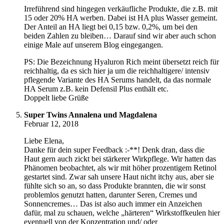
Irreführend sind hingegen verkäufliche Produkte, die z.B. mit
15 oder 20% HA werben. Dabei ist HA plus Wasser gemeint.
Der Anteil an HA liegt bei 0,15 bzw. 0,2%, um bei den
beiden Zahlen zu bleiben… Darauf sind wir aber auch schon
einige Male auf unserem Blog eingegangen.
PS: Die Bezeichnung Hyaluron Rich meint übersetzt reich für
reichhaltig, da es sich hier ja um die reichhaltigere/ intensiv
pflegende Variante des HA Serums handelt, da das normale
HA Serum z.B. kein Defensil Plus enthält etc.
Doppelt liebe Grüße
Super Twins Annalena und Magdalena
Februar 12, 2018
Liebe Elena,
Danke für dein super Feedback :-**! Denk dran, dass die
Haut gern auch zickt bei stärkerer Wirkpflege. Wir hatten das
Phänomen beobachtet, als wir mit höher prozentigem Retinol
gestartet sind. Zwar sah unsere Haut nicht itchy aus, aber sie
fühlte sich so an, so dass Produkte brannten, die wir sonst
problemlos genutzt hatten, darunter Seren, Cremes und
Sonnencremes… Das ist also auch immer ein Anzeichen
dafür, mal zu schauen, welche „härteren“ Wirkstoffkeulen hier
eventuell von der Konzentration und/ oder