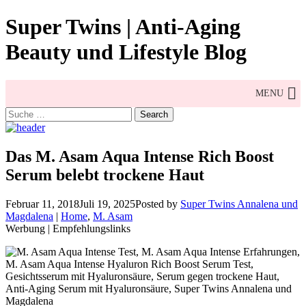
Skip
Super Twins | Anti-Aging
to
content
Beauty und Lifestyle Blog
MENU
Search
for:
Das M. Asam Aqua Intense Rich Boost
Serum belebt trockene Haut
Februar 11, 2018
Juli 19, 2025
Posted by
Super Twins Annalena und
Magdalena
|
Home
,
M. Asam
Werbung | Empfehlungslinks