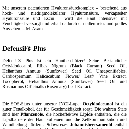
Mit unserem patentierten Hyaluronsäurekomplex – bestehend aus
hoch- und niedrigmolekularer Hyaluronsäure, verkapselter
Hyaluronsäure und Escin – wird die Haut intensiver mit
Feuchtigkeit versorgt und erhält dadurch ein faltenfreies und pralles
Aussehen. – M. Asam
Defensil® Plus
Defensil® Plus ist ein Hautbeschützer! Seine Bestandteile:
Octyldodecanol, Ribes Nigrum (Black Currant) Seed Oil,
Helianthus Annuus (Sunflower) Seed Oil Unsaponifiables,
Cardiospermum Halicacabum Flower/ Leaf/ Vine Extract,
Tocopherol, Helianthus Annuus (Sunflower) Seed Oil und
Rosmarinus Officinalis (Rosemary) Leaf Extract.
Die SOS-Stars unter unserer INCI-Lupe:
Octyldodecanol
ist ein
guter Fettalkohol, der für Geschmeidigkeit sorgt. Die wahren Stars
sind hier
Pflanzenöle
, die hocheffektive
Lipide
enthalten, die die
Lipidbarriere der Haut aufbauen und die Zellkommunikation und
Wundheilung fördern.
Schwarzes Johannisbeersamenöl
enthält