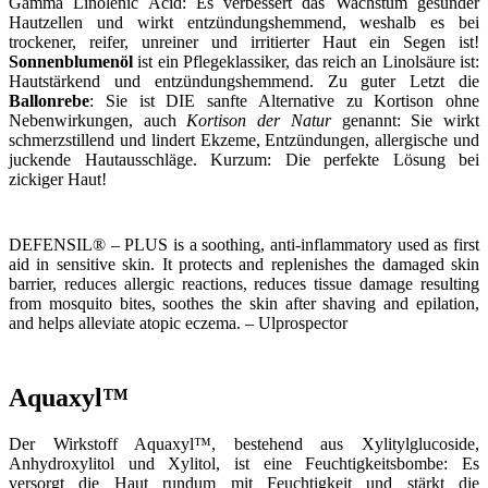
Gamma Linolenic Acid: Es verbessert das Wachstum gesunder
Hautzellen und wirkt entzündungshemmend, weshalb es bei
trockener, reifer, unreiner und irritierter Haut ein Segen ist!
Sonnenblumenöl
ist ein Pflegeklassiker, das reich an Linolsäure ist:
Hautstärkend und entzündungshemmend. Zu guter Letzt die
Ballonrebe
: Sie ist DIE sanfte Alternative zu Kortison ohne
Nebenwirkungen, auch
Kortison der Natur
genannt: Sie wirkt
schmerzstillend und lindert Ekzeme, Entzündungen, allergische und
juckende Hautausschläge. Kurzum: Die perfekte Lösung bei
zickiger Haut!
DEFENSIL® – PLUS is a soothing, anti-inflammatory used as first
aid in sensitive skin. It protects and replenishes the damaged skin
barrier, reduces allergic reactions, reduces tissue damage resulting
from mosquito bites, soothes the skin after shaving and epilation,
and helps alleviate atopic eczema. – Ulprospector
Aquaxyl™
Der Wirkstoff Aquaxyl™, bestehend aus Xylitylglucoside,
Anhydroxylitol und Xylitol, ist eine Feuchtigkeitsbombe: Es
versorgt die Haut rundum mit Feuchtigkeit und stärkt die