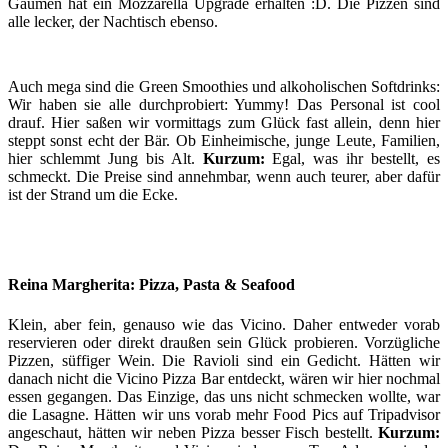
Gaumen hat ein Mozzarella Upgrade erhalten :D. Die Pizzen sind
alle lecker, der Nachtisch ebenso.
Auch mega sind die Green Smoothies und alkoholischen Softdrinks:
Wir haben sie alle durchprobiert: Yummy! Das Personal ist cool
drauf. Hier saßen wir vormittags zum Glück fast allein, denn hier
steppt sonst echt der Bär. Ob Einheimische, junge Leute, Familien,
hier schlemmt Jung bis Alt.
Kurzum:
Egal, was ihr bestellt, es
schmeckt. Die Preise sind annehmbar, wenn auch teurer, aber dafür
ist der Strand um die Ecke.
Reina Margherita: Pizza, Pasta & Seafood
Klein, aber fein, genauso wie das Vicino. Daher entweder vorab
reservieren oder direkt draußen sein Glück probieren. Vorzügliche
Pizzen, süffiger Wein. Die Ravioli sind ein Gedicht. Hätten wir
danach nicht die Vicino Pizza Bar entdeckt, wären wir hier nochmal
essen gegangen. Das Einzige, das uns nicht schmecken wollte, war
die Lasagne. Hätten wir uns vorab mehr Food Pics auf Tripadvisor
angeschaut, hätten wir neben Pizza besser Fisch bestellt.
Kurzum: