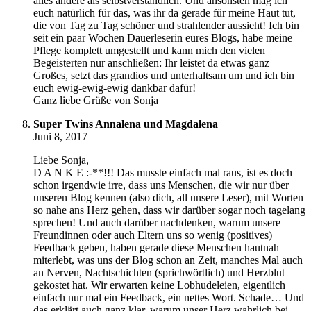
alles andere als selbstverständlich. Und ansonsten mag ich
euch natürlich für das, was ihr da gerade für meine Haut tut,
die von Tag zu Tag schöner und strahlender aussieht! Ich bin
seit ein paar Wochen Dauerleserin eures Blogs, habe meine
Pflege komplett umgestellt und kann mich den vielen
Begeisterten nur anschließen: Ihr leistet da etwas ganz
Großes, setzt das grandios und unterhaltsam um und ich bin
euch ewig-ewig-ewig dankbar dafür!
Ganz liebe Grüße von Sonja
Super Twins Annalena und Magdalena
Juni 8, 2017
Liebe Sonja,
D A N K E :-**!!! Das musste einfach mal raus, ist es doch
schon irgendwie irre, dass uns Menschen, die wir nur über
unseren Blog kennen (also dich, all unsere Leser), mit Worten
so nahe ans Herz gehen, dass wir darüber sogar noch tagelang
sprechen! Und auch darüber nachdenken, warum unsere
Freundinnen oder auch Eltern uns so wenig (positives)
Feedback geben, haben gerade diese Menschen hautnah
miterlebt, was uns der Blog schon an Zeit, manches Mal auch
an Nerven, Nachtschichten (sprichwörtlich) und Herzblut
gekostet hat. Wir erwarten keine Lobhudeleien, eigentlich
einfach nur mal ein Feedback, ein nettes Wort. Schade… Und
das erklärt auch ganz klar, warum unser Herz wahrlich bei