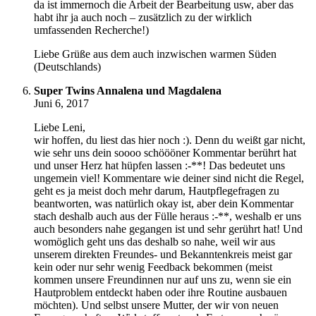
da ist immernoch die Arbeit der Bearbeitung usw, aber das
habt ihr ja auch noch – zusätzlich zu der wirklich
umfassenden Recherche!)
Liebe Grüße aus dem auch inzwischen warmen Süden
(Deutschlands)
Super Twins Annalena und Magdalena
Juni 6, 2017
Liebe Leni,
wir hoffen, du liest das hier noch :). Denn du weißt gar nicht,
wie sehr uns dein soooo schöööner Kommentar berührt hat
und unser Herz hat hüpfen lassen :-**! Das bedeutet uns
ungemein viel! Kommentare wie deiner sind nicht die Regel,
geht es ja meist doch mehr darum, Hautpflegefragen zu
beantworten, was natürlich okay ist, aber dein Kommentar
stach deshalb auch aus der Fülle heraus :-**, weshalb er uns
auch besonders nahe gegangen ist und sehr gerührt hat! Und
womöglich geht uns das deshalb so nahe, weil wir aus
unserem direkten Freundes- und Bekanntenkreis meist gar
kein oder nur sehr wenig Feedback bekommen (meist
kommen unsere Freundinnen nur auf uns zu, wenn sie ein
Hautproblem entdeckt haben oder ihre Routine ausbauen
möchten). Und selbst unsere Mutter, der wir von neuen