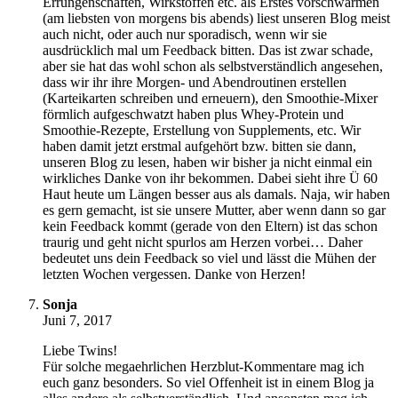
Errungenschaften, Wirkstoffen etc. als Erstes vorschwärmen
(am liebsten von morgens bis abends) liest unseren Blog meist
auch nicht, oder auch nur sporadisch, wenn wir sie
ausdrücklich mal um Feedback bitten. Das ist zwar schade,
aber sie hat das wohl schon als selbstverständlich angesehen,
dass wir ihr ihre Morgen- und Abendroutinen erstellen
(Karteikarten schreiben und erneuern), den Smoothie-Mixer
förmlich aufgeschwatzt haben plus Whey-Protein und
Smoothie-Rezepte, Erstellung von Supplements, etc. Wir
haben damit jetzt erstmal aufgehört bzw. bitten sie dann,
unseren Blog zu lesen, haben wir bisher ja nicht einmal ein
wirkliches Danke von ihr bekommen. Dabei sieht ihre Ü 60
Haut heute um Längen besser aus als damals. Naja, wir haben
es gern gemacht, ist sie unsere Mutter, aber wenn dann so gar
kein Feedback kommt (gerade von den Eltern) ist das schon
traurig und geht nicht spurlos am Herzen vorbei… Daher
bedeutet uns dein Feedback so viel und lässt die Mühen der
letzten Wochen vergessen. Danke von Herzen!
Sonja
Juni 7, 2017
Liebe Twins!
Für solche megaehrlichen Herzblut-Kommentare mag ich
euch ganz besonders. So viel Offenheit ist in einem Blog ja