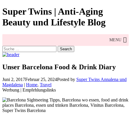
Skip
Super Twins | Anti-Aging
to
content
Beauty und Lifestyle Blog
MENU
Search
for:
Unser Barcelona Food & Drink Diary
Juni 2, 2017
Februar 25, 2024
Posted by
Super Twins Annalena und
Magdalena
|
Home
,
Travel
Werbung | Empfehlungslinks