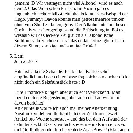
gemeint :D Wir vertragen nicht viel Alkohol, wird es nach
dem 2. Glas Wein schon kritisch. Im Vicino gab es
unglaublich leckere Mix-Getränke, bekanntestes Beispiel der
Hugo, yummy! Davon konnte man getrost mehrere trinken,
ohne vom Stuhl zu fallen, grins. Der Alkoholanteil in diesen
Cocktails war eher gering, stand die Erfrischung im Fokus,
weshalb wir das leckere Zeug auch als „alkoholische
Softdrinks“ bezeichnen, passt das einfach vorzüglich :D In
diesem Sinne, spritzige und sonnige Grüße!
Leni
Juni 2, 2017
Hihi, ist ja keine Schande! Ich bin bei Kaffee sehr
empfindlich und nach einer Tasse fragt sich so mancher ob ich
nicht doch ein Sektfrühstück hatte :-D
Eure Eindrücke klingen aber auch echt verlockend! Man
merkt euch die Begeisterung aber auch echt an wenn ihr
davon berichtet!
An der Stelle wollte ich auch mal meiner Anerkennung
Ausdruck verleihen: Ihr habt in letzter Zeit immer zwei
Artikel pro Woche gepostet – und das bei dem Aufwand der
dahinter steckt! Das ist einfach soviel mehr als immer zwei,
drei Outfitbilder oder hip inszenierte Acai-Bowls! (Klar, auch