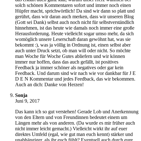
solch schönen Kommentaren sofort und immer noch einen
Hüpfer macht, sprichwörtlich! Da sind wir dann so platt und
gerührt, dass wir daran auch merken, dass wir unseren Blog
(Gott sei Dank) selbst auch noch nicht für selbstverständlich
hinnehmen, ist das heute wie damals noch immer eine große
Herausforderung. Heute vielleicht sogar umso mehr, da sich
womöglich unsere Leserschaft daran gewöhnt hat, was sie
bekommt :), was ja völlig in Ordnung ist, einen selbst aber
auch unter Druck setzt, ob man will oder nicht. So möchte
man Woche für Woche Gutes abliefern und wir können
immer nur hoffen, dass das auch gefällt, ist positives
Feedback ja immer schöner als negatives oder gar kein
Feedback. Und darum sind wir nach wie vor dankbar für J E
D E N Kommentar und jedes Feedback, das wir bekommen.
Auch an dich: Danke von Herzen!
Sonja
Juni 9, 2017
Das kann ich so gut verstehen! Gerade Lob und Anerkennung
von den Eltern und von Freundinnen bedeutet einem um
Längen mehr als von anderen. (Da wurde es mir früher auch
nicht immer leicht gemacht.) Vielleicht wirkt ihr auf euer
direktes Umfeld (egal, wie gut man euch kennt) stärker und
unabhängiger, als ihr euch fühlt? Eventuell auch durch eure