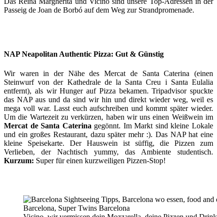
Das Reina Margherita und Vicino sind unsere Top-Adressen in der
Passeig de Joan de Borbó auf dem Weg zur Strandpromenade.
NAP Neapolitan Authentic Pizza: Gut & Günstig
Wir waren in der Nähe des Mercat de Santa Caterina (einen
Steinwurf von der Kathedrale de la Santa Creu i Santa Eulalia
entfernt), als wir Hunger auf Pizza bekamen. Tripadvisor spuckte
das NAP aus und da sind wir hin und direkt wieder weg, weil es
mega voll war. Lasst euch aufschreiben und kommt später wieder.
Um die Wartezeit zu verkürzen, haben wir uns einen Weißwein im
Mercat de Santa Caterina
gegönnt. Im Markt sind kleine Lokale
und ein großes Restaurant, dazu später mehr :). Das NAP hat eine
kleine Speisekarte. Der Hauswein ist süffig, die Pizzen zum
Verlieben, der Nachtisch yummy, das Ambiente studentisch.
Kurzum:
Super für einen kurzweiligen Pizzen-Stop!
Vicino, wir vermissen dein Mozzarella, deine Pizzen und Drink