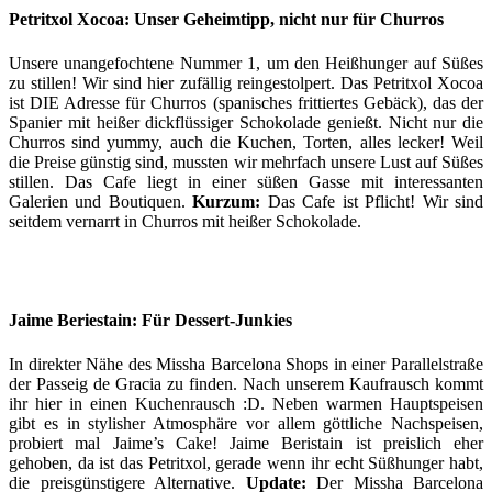
Petritxol Xocoa: Unser Geheimtipp, nicht nur für Churros
Unsere unangefochtene Nummer 1, um den Heißhunger auf Süßes
zu stillen! Wir sind hier zufällig reingestolpert. Das Petritxol Xocoa
ist DIE Adresse für Churros (spanisches frittiertes Gebäck), das der
Spanier mit heißer dickflüssiger Schokolade genießt. Nicht nur die
Churros sind yummy, auch die Kuchen, Torten, alles lecker! Weil
die Preise günstig sind, mussten wir mehrfach unsere Lust auf Süßes
stillen. Das Cafe liegt in einer süßen Gasse mit interessanten
Galerien und Boutiquen.
Kurzum:
Das Cafe ist Pflicht! Wir sind
seitdem vernarrt in Churros mit heißer Schokolade.
Jaime Beriestain: Für Dessert-Junkies
In direkter Nähe des Missha Barcelona Shops in einer Parallelstraße
der Passeig de Gracia zu finden. Nach unserem Kaufrausch kommt
ihr hier in einen Kuchenrausch :D. Neben warmen Hauptspeisen
gibt es in stylisher Atmosphäre vor allem göttliche Nachspeisen,
probiert mal Jaime’s Cake! Jaime Beristain ist preislich eher
gehoben, da ist das Petritxol, gerade wenn ihr echt Süßhunger habt,
die preisgünstigere Alternative.
Update:
Der Missha Barcelona