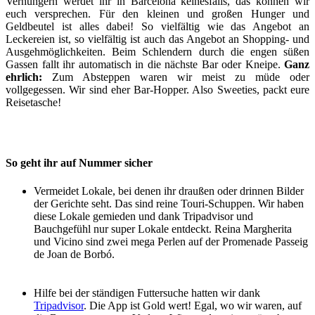
Verhungern werdet ihr in Barcelona keinesfalls, das können wir
euch versprechen. Für den kleinen und großen Hunger und
Geldbeutel ist alles dabei! So vielfältig wie das Angebot an
Leckereien ist, so vielfältig ist auch das Angebot an Shopping- und
Ausgehmöglichkeiten. Beim Schlendern durch die engen süßen
Gassen fallt ihr automatisch in die nächste Bar oder Kneipe.
Ganz
ehrlich:
Zum Absteppen waren wir meist zu müde oder
vollgegessen. Wir sind eher Bar-Hopper. Also Sweeties, packt eure
Reisetasche!
So geht ihr auf Nummer sicher
Vermeidet Lokale, bei denen ihr draußen oder drinnen Bilder
der Gerichte seht. Das sind reine Touri-Schuppen. Wir haben
diese Lokale gemieden und dank Tripadvisor und
Bauchgefühl nur super Lokale entdeckt. Reina Margherita
und Vicino sind zwei mega Perlen auf der Promenade Passeig
de Joan de Borbó.
Hilfe bei der ständigen Futtersuche hatten wir dank
Tripadvisor
. Die App ist Gold wert! Egal, wo wir waren, auf