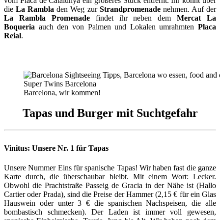
vom Placa de Catalunya ein größeres Stück entfernt. Ihr könnt über
die
La Rambla
den Weg zur
Strandpromenade
nehmen. Auf der
La Rambla Promenade
findet ihr neben dem
Mercat La
Boqueria
auch den von Palmen und Lokalen umrahmten
Placa
Reial
.
Barcelona, wir kommen!
Tapas und Burger mit Suchtgefahr
Vinitus: Unsere Nr. 1 für Tapas
Unsere Nummer Eins für spanische Tapas! Wir haben fast die ganze
Karte durch, die überschaubar bleibt. Mit einem Wort: Lecker.
Obwohl die Prachtstraße Passeig de Gracia in der Nähe ist (Hallo
Cartier oder Prada), sind die Preise der Hammer (2,15 € für ein Glas
Hauswein oder unter 3 € die spanischen Nachspeisen, die alle
bombastisch schmecken). Der Laden ist immer voll gewesen,