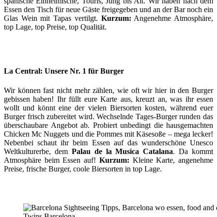
spanische Einheimische, Touris, Jung bis Alt. Wir haben nach dem
Essen den Tisch für neue Gäste freigegeben und an der Bar noch ein
Glas Wein mit Tapas vertilgt.
Kurzum:
Angenehme Atmosphäre,
top Lage, top Preise, top Qualität.
La Central: Unsere Nr. 1 für Burger
Wir können fast nicht mehr zählen, wie oft wir hier in den Burger
gebissen haben! Ihr füllt eure Karte aus, kreuzt an, was ihr essen
wollt und könnt eine der vielen Biersorten kosten, während euer
Burger frisch zubereitet wird. Wechselnde Tages-Burger runden das
überschaubare Angebot ab. Probiert unbedingt die hausgemachten
Chicken Mc Nuggets und die Pommes mit Käsesoße – mega lecker!
Nebenbei schaut ihr beim Essen auf das wunderschöne Unesco
Weltkulturerbe, dem
Palau de la Musica Catalana
. Da kommt
Atmosphäre beim Essen auf!
Kurzum:
Kleine Karte, angenehme
Preise, frische Burger, coole Biersorten in top Lage.