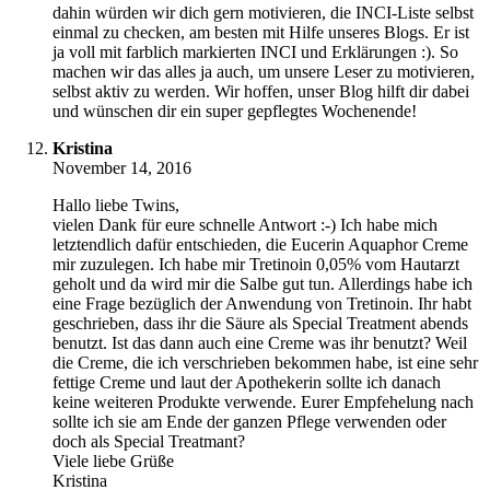
dahin würden wir dich gern motivieren, die INCI-Liste selbst
einmal zu checken, am besten mit Hilfe unseres Blogs. Er ist
ja voll mit farblich markierten INCI und Erklärungen :). So
machen wir das alles ja auch, um unsere Leser zu motivieren,
selbst aktiv zu werden. Wir hoffen, unser Blog hilft dir dabei
und wünschen dir ein super gepflegtes Wochenende!
Kristina
November 14, 2016
Hallo liebe Twins,
vielen Dank für eure schnelle Antwort :-) Ich habe mich
letztendlich dafür entschieden, die Eucerin Aquaphor Creme
mir zuzulegen. Ich habe mir Tretinoin 0,05% vom Hautarzt
geholt und da wird mir die Salbe gut tun. Allerdings habe ich
eine Frage bezüglich der Anwendung von Tretinoin. Ihr habt
geschrieben, dass ihr die Säure als Special Treatment abends
benutzt. Ist das dann auch eine Creme was ihr benutzt? Weil
die Creme, die ich verschrieben bekommen habe, ist eine sehr
fettige Creme und laut der Apothekerin sollte ich danach
keine weiteren Produkte verwende. Eurer Empfehelung nach
sollte ich sie am Ende der ganzen Pflege verwenden oder
doch als Special Treatmant?
Viele liebe Grüße
Kristina