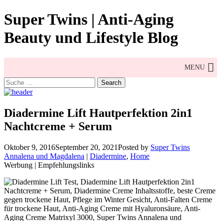
Skip
Super Twins | Anti-Aging
to
content
Beauty und Lifestyle Blog
MENU
Search
for:
Diadermine Lift Hautperfektion 2in1
Nachtcreme + Serum
Oktober 9, 2016
September 20, 2021
Posted by
Super Twins
Annalena und Magdalena
|
Diadermine
,
Home
Werbung | Empfehlungslinks