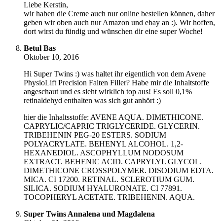
Liebe Kerstin,
wir haben die Creme auch nur online bestellen können, daher
geben wir oben auch nur Amazon und ebay an :). Wir hoffen,
dort wirst du fündig und wünschen dir eine super Woche!
Betul Bas
Oktober 10, 2016
Hi Super Twins :) was haltet ihr eigentlich von dem Avene
PhysioLift Precision Falten Filler? Habe mir die Inhaltstoffe
angeschaut und es sieht wirklich top aus! Es soll 0,1%
retinaldehyd enthalten was sich gut anhört :)
hier die Inhaltsstoffe: AVENE AQUA. DIMETHICONE.
CAPRYLIC/CAPRIC TRIGLYCERIDE. GLYCERIN.
TRIBEHENIN PEG-20 ESTERS. SODIUM
POLYACRYLATE. BEHENYL ALCOHOL. 1,2-
HEXANEDIOL. ASCOPHYLLUM NODOSUM
EXTRACT. BEHENIC ACID. CAPRYLYL GLYCOL.
DIMETHICONE CROSSPOLYMER. DISODIUM EDTA.
MICA. CI 17200. RETINAL. SCLEROTIUM GUM.
SILICA. SODIUM HYALURONATE. CI 77891.
TOCOPHERYL ACETATE. TRIBEHENIN. AQUA.
Super Twins Annalena und Magdalena