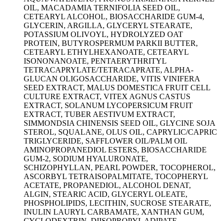
OIL, MACADAMIA TERNIFOLIA SEED OIL,
CETEARYL ALCOHOL, BIOSACCHARIDE GUM-4,
GLYCERIN, ARGILLA, GLYCERYL STEARATE,
POTASSIUM OLIVOYL, HYDROLYZED OAT
PROTEIN, BUTYROSPERMUM PARKII BUTTER,
CETEARYL ETHYLHEXANOATE, CETEARYL
ISONONANOATE, PENTAERYTHRITYL
TETRACAPRYLATE/TETRACAPRATE, ALPHA-
GLUCAN OLIGOSACCHARIDE, VITIS VINIFERA
SEED EXTRACT, MALUS DOMESTICA FRUIT CELL
CULTURE EXTRACT, VITEX AGNUS CASTUS
EXTRACT, SOLANUM LYCOPERSICUM FRUIT
EXTRACT, TUBER AESTIVUM EXTRACT,
SIMMONDSIA CHINENSIS SEED OIL, GLYCINE SOJA
STEROL, SQUALANE, OLUS OIL, CAPRYLIC/CAPRIC
TRIGLYCERIDE, SAFFLOWER OIL/PALM OIL
AMINOPROPANEDIOL ESTERS, BIOSACCHARIDE
GUM-2, SODIUM HYALURONATE,
SCHIZOPHYLLAN, PEARL POWDER, TOCOPHEROL,
ASCORBYL TETRAISOPALMITATE, TOCOPHERYL
ACETATE, PROPANEDIOL, ALCOHOL DENAT,
ALGIN, STEARIC ACID, GLYCERYL OLEATE,
PHOSPHOLIPIDS, LECITHIN, SUCROSE STEARATE,
INULIN LAURYL CARBAMATE, XANTHAN GUM,
CYCLODEXTRIN, DIISOPROPYL ADIPATE,