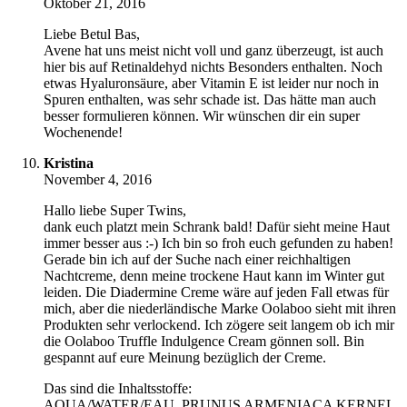
Oktober 21, 2016
Liebe Betul Bas,
Avene hat uns meist nicht voll und ganz überzeugt, ist auch
hier bis auf Retinaldehyd nichts Besonders enthalten. Noch
etwas Hyaluronsäure, aber Vitamin E ist leider nur noch in
Spuren enthalten, was sehr schade ist. Das hätte man auch
besser formulieren können. Wir wünschen dir ein super
Wochenende!
Kristina
November 4, 2016
Hallo liebe Super Twins,
dank euch platzt mein Schrank bald! Dafür sieht meine Haut
immer besser aus :-) Ich bin so froh euch gefunden zu haben!
Gerade bin ich auf der Suche nach einer reichhaltigen
Nachtcreme, denn meine trockene Haut kann im Winter gut
leiden. Die Diadermine Creme wäre auf jeden Fall etwas für
mich, aber die niederländische Marke Oolaboo sieht mit ihren
Produkten sehr verlockend. Ich zögere seit langem ob ich mir
die Oolaboo Truffle Indulgence Cream gönnen soll. Bin
gespannt auf eure Meinung bezüglich der Creme.
Das sind die Inhaltsstoffe:
AQUA/WATER/EAU, PRUNUS ARMENIACA KERNEL