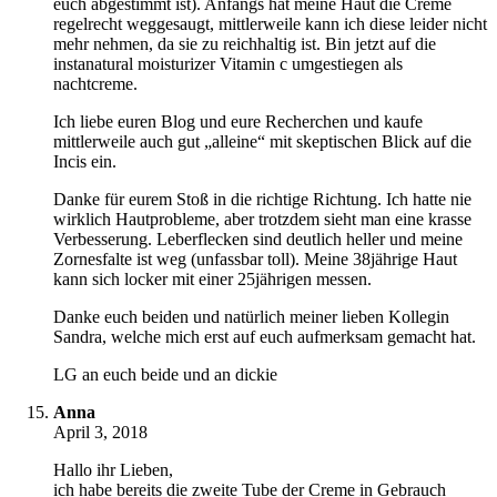
euch abgestimmt ist). Anfangs hat meine Haut die Creme
regelrecht weggesaugt, mittlerweile kann ich diese leider nicht
mehr nehmen, da sie zu reichhaltig ist. Bin jetzt auf die
instanatural moisturizer Vitamin c umgestiegen als
nachtcreme.
Ich liebe euren Blog und eure Recherchen und kaufe
mittlerweile auch gut „alleine“ mit skeptischen Blick auf die
Incis ein.
Danke für eurem Stoß in die richtige Richtung. Ich hatte nie
wirklich Hautprobleme, aber trotzdem sieht man eine krasse
Verbesserung. Leberflecken sind deutlich heller und meine
Zornesfalte ist weg (unfassbar toll). Meine 38jährige Haut
kann sich locker mit einer 25jährigen messen.
Danke euch beiden und natürlich meiner lieben Kollegin
Sandra, welche mich erst auf euch aufmerksam gemacht hat.
LG an euch beide und an dickie
Anna
April 3, 2018
Hallo ihr Lieben,
ich habe bereits die zweite Tube der Creme in Gebrauch