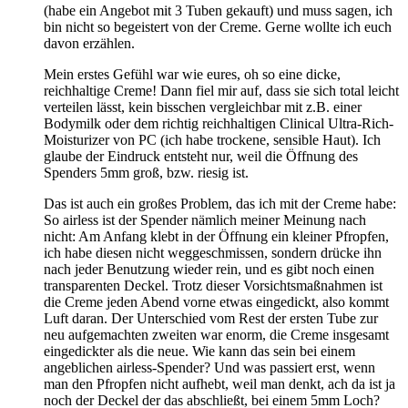
(habe ein Angebot mit 3 Tuben gekauft) und muss sagen, ich
bin nicht so begeistert von der Creme. Gerne wollte ich euch
davon erzählen.
Mein erstes Gefühl war wie eures, oh so eine dicke,
reichhaltige Creme! Dann fiel mir auf, dass sie sich total leicht
verteilen lässt, kein bisschen vergleichbar mit z.B. einer
Bodymilk oder dem richtig reichhaltigen Clinical Ultra-Rich-
Moisturizer von PC (ich habe trockene, sensible Haut). Ich
glaube der Eindruck entsteht nur, weil die Öffnung des
Spenders 5mm groß, bzw. riesig ist.
Das ist auch ein großes Problem, das ich mit der Creme habe:
So airless ist der Spender nämlich meiner Meinung nach
nicht: Am Anfang klebt in der Öffnung ein kleiner Pfropfen,
ich habe diesen nicht weggeschmissen, sondern drücke ihn
nach jeder Benutzung wieder rein, und es gibt noch einen
transparenten Deckel. Trotz dieser Vorsichtsmaßnahmen ist
die Creme jeden Abend vorne etwas eingedickt, also kommt
Luft daran. Der Unterschied vom Rest der ersten Tube zur
neu aufgemachten zweiten war enorm, die Creme insgesamt
eingedickter als die neue. Wie kann das sein bei einem
angeblichen airless-Spender? Und was passiert erst, wenn
man den Pfropfen nicht aufhebt, weil man denkt, ach da ist ja
noch der Deckel der das abschließt, bei einem 5mm Loch?