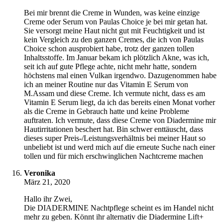
Bei mir brennt die Creme in Wunden, was keine einzige
Creme oder Serum von Paulas Choice je bei mir getan hat.
Sie versorgt meine Haut nicht gut mit Feuchtigkeit und ist
kein Vergleich zu den ganzen Cremes, die ich von Paulas
Choice schon ausprobiert habe, trotz der ganzen tollen
Inhaltsstoffe. Im Januar bekam ich plötzlich Akne, was ich,
seit ich auf gute Pflege achte, nicht mehr hatte, sondern
höchstens mal einen Vulkan irgendwo. Dazugenommen habe
ich an meiner Routine nur das Vitamin E Serum von
M.Assam und diese Creme. Ich vermute nicht, dass es am
Vitamin E Serum liegt, da ich das bereits einen Monat vorher
als die Creme in Gebrauch hatte und keine Probleme
auftraten. Ich vermute, dass diese Creme von Diadermine mir
Hautirritationen beschert hat. Bin schwer enttäuscht, dass
dieses super Preis-/Leistungsverhältnis bei meiner Haut so
unbeliebt ist und werd mich auf die erneute Suche nach einer
tollen und für mich erschwinglichen Nachtcreme machen
Veronika
März 21, 2020
Hallo ihr Zwei,
Die DIADERMINE Nachtpflege scheint es im Handel nicht
mehr zu geben. Könnt ihr alternativ die Diadermine Lift+