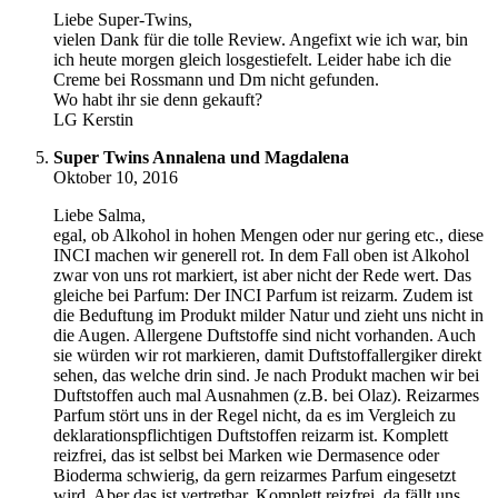
Liebe Super-Twins,
vielen Dank für die tolle Review. Angefixt wie ich war, bin
ich heute morgen gleich losgestiefelt. Leider habe ich die
Creme bei Rossmann und Dm nicht gefunden.
Wo habt ihr sie denn gekauft?
LG Kerstin
Super Twins Annalena und Magdalena
Oktober 10, 2016
Liebe Salma,
egal, ob Alkohol in hohen Mengen oder nur gering etc., diese
INCI machen wir generell rot. In dem Fall oben ist Alkohol
zwar von uns rot markiert, ist aber nicht der Rede wert. Das
gleiche bei Parfum: Der INCI Parfum ist reizarm. Zudem ist
die Beduftung im Produkt milder Natur und zieht uns nicht in
die Augen. Allergene Duftstoffe sind nicht vorhanden. Auch
sie würden wir rot markieren, damit Duftstoffallergiker direkt
sehen, das welche drin sind. Je nach Produkt machen wir bei
Duftstoffen auch mal Ausnahmen (z.B. bei Olaz). Reizarmes
Parfum stört uns in der Regel nicht, da es im Vergleich zu
deklarationspflichtigen Duftstoffen reizarm ist. Komplett
reizfrei, das ist selbst bei Marken wie Dermasence oder
Bioderma schwierig, da gern reizarmes Parfum eingesetzt
wird. Aber das ist vertretbar. Komplett reizfrei, da fällt uns