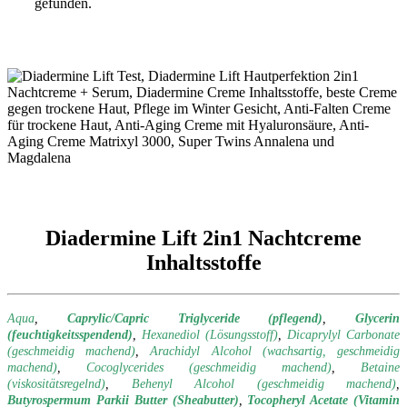
gefunden.
Diadermine Lift 2in1 Nachtcreme
Inhaltsstoffe
Aqua
,
Caprylic/Capric Triglyceride (pflegend)
,
Glycerin
(feuchtigkeitsspendend)
,
Hexanediol (Lösungsstoff)
,
Dicaprylyl Carbonate
(geschmeidig machend)
,
Arachidyl Alcohol (wachsartig, geschmeidig
machend)
,
Cocoglycerides (geschmeidig machend)
,
Betaine
(viskositätsregelnd)
,
Behenyl Alcohol (geschmeidig machend)
,
Butyrospermum Parkii Butter (Sheabutter)
,
Tocopheryl Acetate (Vitamin