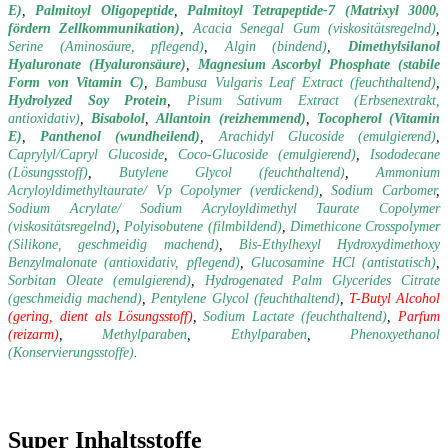
E)
,
Palmitoyl Oligopeptide
,
Palmitoyl Tetrapeptide-7 (Matrixyl 3000,
fördern Zellkommunikation)
,
Acacia Senegal Gum (viskositätsregelnd)
,
Serine (Aminosäure, pflegend)
,
Algin (bindend)
,
Dimethylsilanol
Hyaluronate (Hyaluronsäure)
,
Magnesium Ascorbyl Phosphate (stabile
Form von Vitamin C)
,
Bambusa Vulgaris Leaf Extract (feuchthaltend)
,
Hydrolyzed Soy Protein
,
Pisum Sativum Extract (Erbsenextrakt,
antioxidativ)
,
Bisabolol
,
Allantoin (reizhemmend)
,
Tocopherol (Vitamin
E)
,
Panthenol (wundheilend)
,
Arachidyl Glucoside (emulgierend)
,
Caprylyl/Capryl Glucoside
,
Coco-Glucoside (emulgierend)
,
Isododecane
(Lösungsstoff)
,
Butylene Glycol (feuchthaltend)
,
Ammonium
Acryloyldimethyltaurate/ Vp Copolymer (verdickend)
,
Sodium Carbomer
,
Sodium Acrylate/ Sodium Acryloyldimethyl Taurate Copolymer
(viskositätsregelnd)
,
Polyisobutene (filmbildend)
,
Dimethicone Crosspolymer
(Silikone, geschmeidig machend)
,
Bis-Ethylhexyl Hydroxydimethoxy
Benzylmalonate (antioxidativ, pflegend)
,
Glucosamine HCl (antistatisch)
,
Sorbitan Oleate (emulgierend)
,
Hydrogenated Palm Glycerides Citrate
(geschmeidig machend)
,
Pentylene Glycol (feuchthaltend)
,
T-Butyl Alcohol
(gering, dient als Lösungsstoff)
,
Sodium Lactate (feuchthaltend)
,
Parfum
(reizarm)
,
Methylparaben
,
Ethylparaben
,
Phenoxyethanol
(Konservierungsstoffe)
.
Super Inhaltsstoffe