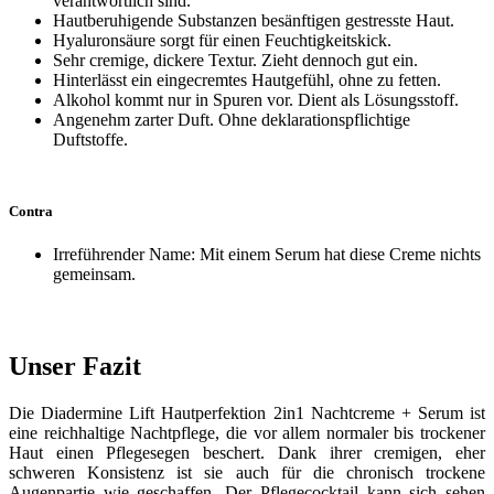
verantwortlich sind.
Hautberuhigende Substanzen besänftigen gestresste Haut.
Hyaluronsäure sorgt für einen Feuchtigkeitskick.
Sehr cremige, dickere Textur. Zieht dennoch gut ein.
Hinterlässt ein eingecremtes Hautgefühl, ohne zu fetten.
Alkohol kommt nur in Spuren vor. Dient als Lösungsstoff.
Angenehm zarter Duft. Ohne deklarationspflichtige
Duftstoffe.
Contra
Irreführender Name: Mit einem Serum hat diese Creme nichts
gemeinsam.
Unser Fazit
Die Diadermine Lift Hautperfektion 2in1 Nachtcreme + Serum ist
eine reichhaltige Nachtpflege, die vor allem normaler bis trockener
Haut einen Pflegesegen beschert. Dank ihrer cremigen, eher
schweren Konsistenz ist sie auch für die chronisch trockene
Augenpartie wie geschaffen. Der Pflegecocktail kann sich sehen