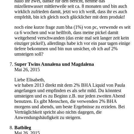
hallo ihr zwei, danke für den bericht, nehme das
mizellenwasser mittlerweile seit ca. 8 monaten und bin auch
wirklich zufrieden damit, jetzt wo ich weiß, dass ihr es auch
empfehlt, bin ich gleich noch glücklicher mit dem produkt!
noch eine kurze frage zum bha (1%) von pc, verwende es seit
ca 6 wochen und war heilfroh, dass meine pickel damit
weitgehend verschwanden (das erste mal seit langer zeit kein
einziger pickel!), allerdings habe ich vor ein paar tagen einige
tiefere bekommen und bin nun unsicher, ob ich auf 2%
umsteigen soll?
Super Twins Annalena und Magdalena
Mai 26, 2015
Liebe Elisabeth,
wir haben 2013 direkt mit dem 2% BHA Liquid von Paula
angefangen und empfinden es als sehr mild. Du könntest
umsteigen und es zu Beginn z.B. nur jeden zweiten Abend
benutzen. Es gibt Menschen, die verwenden 2% BHA
morgens und abends, um beste Ergebnisse zu erzielen. Bei
Verträglichkeit spricht also nichts dagegen, die
Anwendungshäufigkeit zu steigern.
Batbileg
Mai 26, 2015