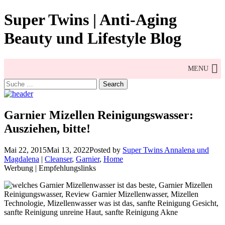
Skip
Super Twins | Anti-Aging
to
content
Beauty und Lifestyle Blog
MENU
Search
for:
Garnier Mizellen Reinigungswasser:
Ausziehen, bitte!
Mai 22, 2015
Mai 13, 2022
Posted by
Super Twins Annalena und
Magdalena
|
Cleanser
,
Garnier
,
Home
Werbung | Empfehlungslinks