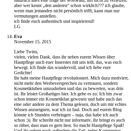
natürlich alles eine frage der wortwahl, um nicht zu verletzen.
aber wer kennt „den anderen“ schon wirklich??? ich glaube,
wenn man jemanden nicht persönlich trifft, kann man nur
vermutungen anstellen.
ich finde euch authentisch und inspirierend!
LG
Eva
November 15, 2015
Liebe Twins,
vielen, vielen Dank, dass ihr neben eurem Wissen über
Hautpflege auch euer Innerstes mit uns teilt, das, was euch
bewegt. Ich finde das wundervoll, und ich liebe eure
Gedichte!
Ihr habt meine Hautpflege revolutioniert. Mich dazu motiviert,
nicht mehr den Werbeversprechen zu vertrauen, sondern
Kosmetiktuben umzudrehen und das zu bewerten, was drin
ist. Ihr leistet Großartiges hier. Ich gebe es zu: Ich bin zwar
schon immer ein Kosmetikfan gewesen und habe auch das
eine oder andere zu dem Thema gelesen, doch um mir echtes
Wissen anzueignen, war ich zu faul. Doch auf eurem Blog
könnte ich Stunden verbringen – naja, das habe ich auch
schon :)). Ihr schreibt nicht nur informativ, ihr bringt es auch
so rüber, dass man es gern liest. So macht Hautpflege Spaß!
Und ihr nehmt euch außerdem die Zeit, jeden Kommentar