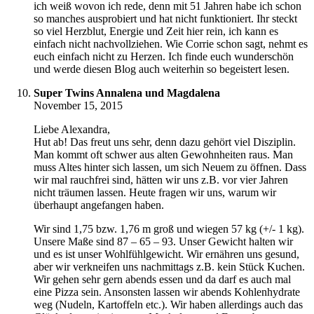
ich weiß wovon ich rede, denn mit 51 Jahren habe ich schon
so manches ausprobiert und hat nicht funktioniert. Ihr steckt
so viel Herzblut, Energie und Zeit hier rein, ich kann es
einfach nicht nachvollziehen. Wie Corrie schon sagt, nehmt es
euch einfach nicht zu Herzen. Ich finde euch wunderschön
und werde diesen Blog auch weiterhin so begeistert lesen.
Super Twins Annalena und Magdalena
November 15, 2015
Liebe Alexandra,
Hut ab! Das freut uns sehr, denn dazu gehört viel Disziplin.
Man kommt oft schwer aus alten Gewohnheiten raus. Man
muss Altes hinter sich lassen, um sich Neuem zu öffnen. Dass
wir mal rauchfrei sind, hätten wir uns z.B. vor vier Jahren
nicht träumen lassen. Heute fragen wir uns, warum wir
überhaupt angefangen haben.
Wir sind 1,75 bzw. 1,76 m groß und wiegen 57 kg (+/- 1 kg).
Unsere Maße sind 87 – 65 – 93. Unser Gewicht halten wir
und es ist unser Wohlfühlgewicht. Wir ernähren uns gesund,
aber wir verkneifen uns nachmittags z.B. kein Stück Kuchen.
Wir gehen sehr gern abends essen und da darf es auch mal
eine Pizza sein. Ansonsten lassen wir abends Kohlenhydrate
weg (Nudeln, Kartoffeln etc.). Wir haben allerdings auch das