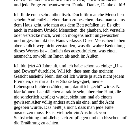
und jede Frage zu beantworten. Danke, Danke, Danke dafür!
Ich finde euch sehr authentisch. Doch für manche Menschen
scheint Authentizität eben darin zu bestehen, dass man so aus
dem Haus geht, wie man aus dem Bett gefallen ist. Es gibt
auch in meinem Umfeld Menschen, die glauben, ich verstelle
oder verstecke mich, weil ich morgens nicht ungewaschen
und ungeschminkt das Haus verlasse. Diese Menschen haben
aber schlichtweg nicht verstanden, was die wahre Bedeutung
dieses Wortes ist – nämlich das auszudrücken, was einen
ausmacht, sowohl im Innen als auch im Außen.
Ich bin jetzt 40 Jahre alt, und ich habe schon so einige „Ups
and Downs“ durchlebt. Will ich, dass man das meinem
Gesicht ansieht? Nein, danke! Ich würde ja auch nicht jedem
Fremden, der mir auf der Straße begegnet, meine
Lebensgeschichte erzählen, nur, damit ich „echt“ wirke. Na
klar können Lachfältchen attraktiv sein, aber eine Haut, die
nie sonderlich gepflegt wurde, sieht nun mal ab einem
gewissen Alter völlig anders auch als eine, auf die Acht
gegeben wurde. Das heißt ja nicht, dass man jede Falte
ausmerzen muss. Es ist vielmehr ein Ausdruck von
Selbstachtung und -liebe, sich zu pflegen und ein bisschen auf
die Ernährung zu achten.