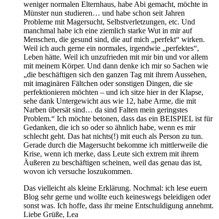
weniger normalen Elternhaus, habe Abi gemacht, möchte in
Münster nun studieren… und habe schon seit Jahren
Probleme mit Magersucht, Selbstverletzungen, etc. Und
manchmal habe ich eine ziemlich starke Wut in mir auf
Menschen, die gesund sind, die auf mich „perfekt“ wirken.
Weil ich auch gerne ein normales, irgendwie „perfektes“,
Leben hätte. Weil ich unzufrieden mit mir bin und vor allem
mit meinem Körper. Und dann denke ich mir so Sachen wie
„die beschäftigen sich den ganzen Tag mit ihrem Aussehen,
mit imaginären Fältchen oder sonstigen Dingen, die sie
perfektionieren möchten – und ich sitze hier in der Klapse,
sehe dank Untergewicht aus wie 12, habe Arme, die mit
Narben übersät sind… da sind Falten mein geringstes
Problem.“ Ich möchte betonen, dass das ein BEISPIEL ist für
Gedanken, die ich so oder so ähnlich habe, wenn es mir
schlecht geht. Das hat nichts(!) mit euch als Person zu tun.
Gerade durch die Magersucht bekomme ich mittlerweile die
Krise, wenn ich merke, dass Leute sich extrem mit ihrem
Äußeren zu beschäftigen scheinen, weil das genau das ist,
wovon ich versuche loszukommen.
Das vielleicht als kleine Erklärung. Nochmal: ich lese euern
Blog sehr gerne und wollte euch keineswegs beleidigen oder
sonst was. Ich hoffe, dass ihr meine Entschuldigung annehmt.
Liebe Grüße, Lea