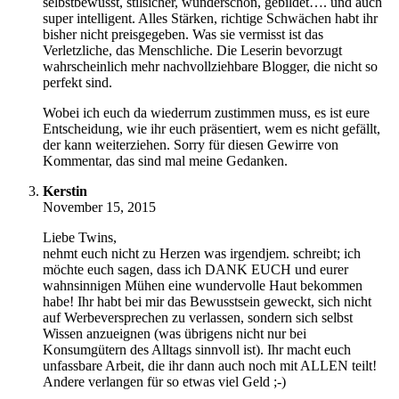
selbstbewusst, stilsicher, wunderschön, gebildet…. und auch
super intelligent. Alles Stärken, richtige Schwächen habt ihr
bisher nicht preisgegeben. Was sie vermisst ist das
Verletzliche, das Menschliche. Die Leserin bevorzugt
wahrscheinlich mehr nachvollziehbare Blogger, die nicht so
perfekt sind.
Wobei ich euch da wiederrum zustimmen muss, es ist eure
Entscheidung, wie ihr euch präsentiert, wem es nicht gefällt,
der kann weiterziehen. Sorry für diesen Gewirre von
Kommentar, das sind mal meine Gedanken.
Kerstin
November 15, 2015
Liebe Twins,
nehmt euch nicht zu Herzen was irgendjem. schreibt; ich
möchte euch sagen, dass ich DANK EUCH und eurer
wahnsinnigen Mühen eine wundervolle Haut bekommen
habe! Ihr habt bei mir das Bewusstsein geweckt, sich nicht
auf Werbeversprechen zu verlassen, sondern sich selbst
Wissen anzueignen (was übrigens nicht nur bei
Konsumgütern des Alltags sinnvoll ist). Ihr macht euch
unfassbare Arbeit, die ihr dann auch noch mit ALLEN teilt!
Andere verlangen für so etwas viel Geld ;-)