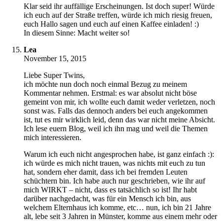
Klar seid ihr auffällige Erscheinungen. Ist doch super! Würde
ich euch auf der Straße treffen, würde ich mich riesig freuen,
euch Hallo sagen und euch auf einen Kaffee einladen! :)
In diesem Sinne: Macht weiter so!
Lea
November 15, 2015
Liebe Super Twins,
ich möchte nun doch noch einmal Bezug zu meinem
Kommentar nehmen. Erstmal: es war absolut nicht böse
gemeint von mir, ich wollte euch damit weder verletzen, noch
sonst was. Falls das dennoch anders bei euch angekommen
ist, tut es mir wirklich leid, denn das war nicht meine Absicht.
Ich lese euern Blog, weil ich ihn mag und weil die Themen
mich interessieren.
Warum ich euch nicht angesprochen habe, ist ganz einfach :):
ich würde es mich nicht trauen, was nichts mit euch zu tun
hat, sondern eher damit, dass ich bei fremden Leuten
schüchtern bin. Ich habe auch nur geschrieben, wie ihr auf
mich WIRKT – nicht, dass es tatsächlich so ist! Ihr habt
darüber nachgedacht, was für ein Mensch ich bin, aus
welchem Elternhaus ich komme, etc… nun, ich bin 21 Jahre
alt, lebe seit 3 Jahren in Münster, komme aus einem mehr oder