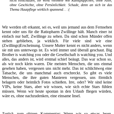
nicht einschätzen, ihr wirkt vielmehr wie Kunstpüppchen, ohne Alter,
ohne Geschichte, ohne Persönlichkeit. Schade, denn an sich ist das
Thema Hautpflege wirklich spannend… :(
Wir werden oft erkannt, sei es, weil uns jemand aus dem Fernsehen
kennt oder uns für die Ratiopharm Zwillinge hält. Manch einer ist
einfach nur baff, Zwillinge zu sehen. Da sind schon Münder offen
stehen geblieben, ja wirklich. Für viele sind wir eine
(Zwillings)Erscheinung. Unsere Mutter kennt es nicht anders, wenn
sie mit uns unterwegs ist. Es wird immer und überall geschaut. Big
Brother is watching you oder die Gesellschaft is watching you. Und
alles, das anders ist, wird erstmal schief beäugt. Das war schon so,
als wir noch klein waren. Die meisten Menschen, die uns einmal
gesehen haben, vergessen uns nicht mehr. Das ist schlichtweg eine
Tatsache, die uns manchmal auch erschreckt. So gibt es viele
Menschen, die ihre guten Manieren vergessen, uns förmlich
belagern oder heimlich Fotos schießen. Irre, oder? Wir sind keine
VIPs, keine Stars, aber wir wissen, wie sich echte Stars fühlen
müssen. Wenn wir heute spontan in den Urlaub fliegen würden,
wäre es, ohne nachzudenken, eine einsame Insel.
Zurück zum obigen Kommentar: Wenn wir so etwas lesen,