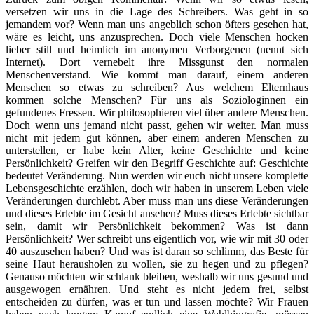
versetzen wir uns in die Lage des Schreibers. Was geht in so
jemandem vor? Wenn man uns angeblich schon öfters gesehen hat,
wäre es leicht, uns anzusprechen. Doch viele Menschen hocken
lieber still und heimlich im anonymen Verborgenen (nennt sich
Internet). Dort vernebelt ihre Missgunst den normalen
Menschenverstand. Wie kommt man darauf, einem anderen
Menschen so etwas zu schreiben? Aus welchem Elternhaus
kommen solche Menschen? Für uns als Soziologinnen ein
gefundenes Fressen. Wir philosophieren viel über andere Menschen.
Doch wenn uns jemand nicht passt, gehen wir weiter. Man muss
nicht mit jedem gut können, aber einem anderen Menschen zu
unterstellen, er habe kein Alter, keine Geschichte und keine
Persönlichkeit? Greifen wir den Begriff Geschichte auf: Geschichte
bedeutet Veränderung. Nun werden wir euch nicht unsere komplette
Lebensgeschichte erzählen, doch wir haben in unserem Leben viele
Veränderungen durchlebt. Aber muss man uns diese Veränderungen
und dieses Erlebte im Gesicht ansehen? Muss dieses Erlebte sichtbar
sein, damit wir Persönlichkeit bekommen? Was ist dann
Persönlichkeit? Wer schreibt uns eigentlich vor, wie wir mit 30 oder
40 auszusehen haben? Und was ist daran so schlimm, das Beste für
seine Haut herausholen zu wollen, sie zu hegen und zu pflegen?
Genauso möchten wir schlank bleiben, weshalb wir uns gesund und
ausgewogen ernähren. Und steht es nicht jedem frei, selbst
entscheiden zu dürfen, was er tun und lassen möchte? Wir Frauen