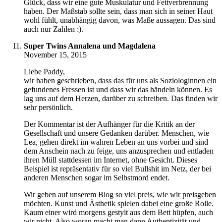
Glück, dass wir eine gute Muskulatur und Fettverbrennung
haben. Der Maßstab sollte sein, dass man sich in seiner Haut
wohl fühlt, unabhängig davon, was Maße aussagen. Das sind
auch nur Zahlen :).
Super Twins Annalena und Magdalena
November 15, 2015
Liebe Paddy,
wir haben geschrieben, dass das für uns als Soziologinnen ein
gefundenes Fressen ist und dass wir das händeln können. Es
lag uns auf dem Herzen, darüber zu schreiben. Das finden wir
sehr persönlich.
Der Kommentar ist der Aufhänger für die Kritik an der
Gesellschaft und unsere Gedanken darüber. Menschen, wie
Lea, gehen direkt im wahren Leben an uns vorbei und sind
dem Anschein nach zu feige, uns anzusprechen und entladen
ihren Müll stattdessen im Internet, ohne Gesicht. Dieses
Beispiel ist repräsentativ für so viel Bullshit im Netz, der bei
anderen Menschen sogar im Selbstmord endet.
Wir geben auf unserem Blog so viel preis, wie wir preisgeben
möchten. Kunst und Ästhetik spielen dabei eine große Rolle.
Kaum einer wird morgens gestylt aus dem Bett hüpfen, auch
wir nicht. Also woran macht man dann Authentizität und