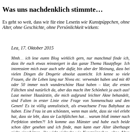
Was uns nachdenklich stimmte…
Es geht so weit, dass wir für eine Leserin
wie Kunstpüppchen, ohne
Alter, ohne Geschichte, ohne Persönlichkeit
wirken:
Lea, 17.
Oktober 2015
Mmh… ich lese euren Blog wirklich gern, nur manchmal finde ich,
dass ihr euch etwas reinsteigert in das ganze Thema Hautpflege. Ich
interessiere mich zwar auch sehr dafür, bin aber der Meinung, dass bei
vielen Dingen die Drogerie absolut ausreicht. Ich kenne so viele
Frauen, die ihr Leben lang nur Nivea etc. verwendet haben und mit 40
oder 50 immer noch wunderschöne Haut haben – klar, die ersten
Fältchen sind natürlich da, aber das macht ihre Schönheit ja auch aus!
Laut meiner Hautärztin, die mich aufgrund leichter Akne behandelt,
sind Falten in erster Linie eine Frage von Sonnenschutz und den
Genen! Es ist völlig unrealistisch, als erwachsene Frau Babyhaut zu
haben. Eine Frau ist am schönsten, wenn man sieht, dass sie viel erlebt
hat, dass sie lebt, dass sie Lachfältchen hat… warum bloß immer nach
Perfektion streben?! Ich komme aus Münster und habe euch beide
schon öfter gesehen und ich finde, man kann euer Alter überhaupt