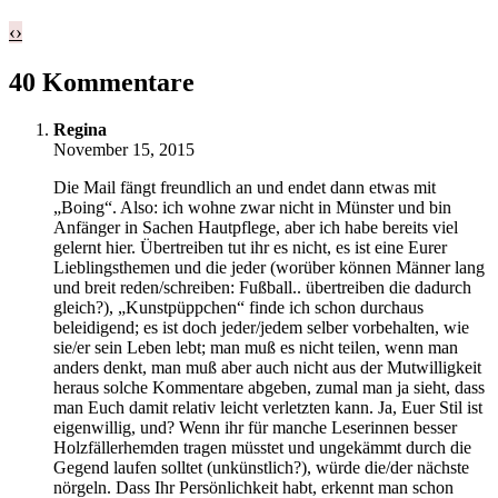
‹
›
40 Kommentare
Regina
November 15, 2015
Die Mail fängt freundlich an und endet dann etwas mit
„Boing“. Also: ich wohne zwar nicht in Münster und bin
Anfänger in Sachen Hautpflege, aber ich habe bereits viel
gelernt hier. Übertreiben tut ihr es nicht, es ist eine Eurer
Lieblingsthemen und die jeder (worüber können Männer lang
und breit reden/schreiben: Fußball.. übertreiben die dadurch
gleich?), „Kunstpüppchen“ finde ich schon durchaus
beleidigend; es ist doch jeder/jedem selber vorbehalten, wie
sie/er sein Leben lebt; man muß es nicht teilen, wenn man
anders denkt, man muß aber auch nicht aus der Mutwilligkeit
heraus solche Kommentare abgeben, zumal man ja sieht, dass
man Euch damit relativ leicht verletzten kann. Ja, Euer Stil ist
eigenwillig, und? Wenn ihr für manche Leserinnen besser
Holzfällerhemden tragen müsstet und ungekämmt durch die
Gegend laufen solltet (unkünstlich?), würde die/der nächste
nörgeln. Dass Ihr Persönlichkeit habt, erkennt man schon