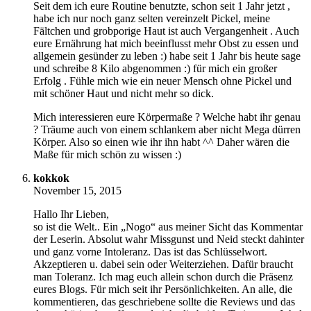
Seit dem ich eure Routine benutzte, schon seit 1 Jahr jetzt ,
habe ich nur noch ganz selten vereinzelt Pickel, meine
Fältchen und grobporige Haut ist auch Vergangenheit . Auch
eure Ernährung hat mich beeinflusst mehr Obst zu essen und
allgemein gesünder zu leben :) habe seit 1 Jahr bis heute sage
und schreibe 8 Kilo abgenommen :) für mich ein großer
Erfolg . Fühle mich wie ein neuer Mensch ohne Pickel und
mit schöner Haut und nicht mehr so dick.
Mich interessieren eure Körpermaße ? Welche habt ihr genau
? Träume auch von einem schlankem aber nicht Mega dürren
Körper. Also so einen wie ihr ihn habt ^^ Daher wären die
Maße für mich schön zu wissen :)
kokkok
November 15, 2015
Hallo Ihr Lieben,
so ist die Welt.. Ein „Nogo“ aus meiner Sicht das Kommentar
der Leserin. Absolut wahr Missgunst und Neid steckt dahinter
und ganz vorne Intoleranz. Das ist das Schlüsselwort.
Akzeptieren u. dabei sein oder Weiterziehen. Dafür braucht
man Toleranz. Ich mag euch allein schon durch die Präsenz
eures Blogs. Für mich seit ihr Persönlichkeiten. An alle, die
kommentieren, das geschriebene sollte die Reviews und das