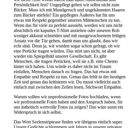
Persönlichkeit fest? Ungepflegt gehen wir selbst nicht zum
Bäcker. Muss ich mit Mundgeruch und ungekämmten Haaren
zum Bäcker stiefeln? Ein gepflegtes Äußeres hat für uns
etwas mit Respekt gegenüber unseren Mitmenschen zu tun.
Wenn das für viele zu perfekt aussieht, werden wir uns nicht
absichtlich ein kaputtes T-Shirt anziehen oder unseren Bob
weniger akkurat schneiden und mit rausgewachsenem fettigen
Ansatz vor die Tür gehen, damit man uns glaubt, dass wir
echt sind. Denn ja, wir wurden sogar schon gefragt, ob wir
eine Perücke tragen würden. Das stört uns nicht, ist aber
wieder ein Spiegelbild unserer Gesellschaft. Es gibt
Menschen, die tragen Perücken, weil sie z.B. eine Chemo
hinter sich haben. Uns würde es daher nicht im Traum
einfallen, Menschen danach zu fragen. Das hat etwas mit
Empathie und Respekt zu tun. Genau das fehlt in der heutigen
Zeit und genau das kritisieren wir. Du musst vielleicht auch
einfach mal zwischen den Zeilen lesen, Stichwort Empathie.
Warum sollten wir unprofessionelle Fotos hochladen, wenn
wir professionelle Fotos haben und den Anspruch haben, für
uns ästhetisch wertvolle Fotos zu zeigen? Das wäre sonst ein
Widerspruch in sich selbst.
Das Wort Seelenstriptease finden wir übrigens einfach super.
Unsere Gedichte schlummern seit Jahren in unserer privaten