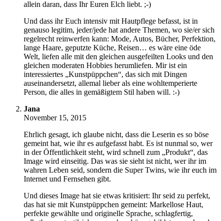
allein daran, dass Ihr Euren Elch liebt. ;-)
Und dass ihr Euch intensiv mit Hautpflege befasst, ist in
genauso legitim, jeder/jede hat andere Themen, wo sie/er sich
regelrecht reinwerfen kann: Mode, Autos, Bücher, Perfektion,
lange Haare, geputzte Küche, Reisen… es wäre eine öde
Welt, liefen alle mit den gleichen ausgefeilten Looks und den
gleichen moderaten Hobbies herumliefen. Mir ist ein
interessiertes „Kunstpüppchen“, das sich mit Dingen
auseinandersetzt, allemal lieber als eine wohltemperierte
Person, die alles in gemäßigtem Stil haben will. :-)
Jana
November 15, 2015
Ehrlich gesagt, ich glaube nicht, dass die Leserin es so böse
gemeint hat, wie ihr es aufgefasst habt. Es ist nunmal so, wer
in der Öffentlichkeit steht, wird schnell zum „Produkt“, das
Image wird einseitig. Das was sie sieht ist nicht, wer ihr im
wahren Leben seid, sondern die Super Twins, wie ihr euch im
Internet und Fernsehen gibt.
Und dieses Image hat sie etwas kritisiert: Ihr seid zu perfekt,
das hat sie mit Kunstpüppchen gemeint: Markellose Haut,
perfekte gewählte und originelle Sprache, schlagfertig,