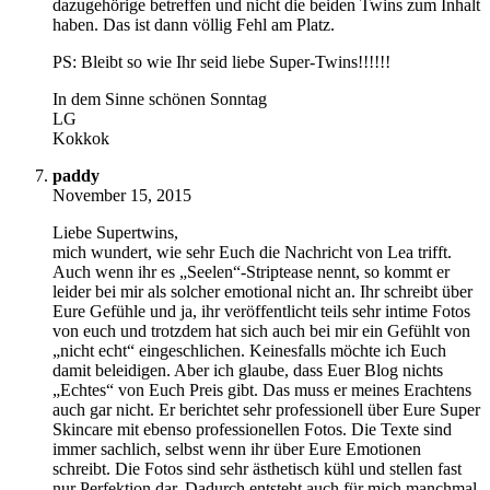
dazugehörige betreffen und nicht die beiden Twins zum Inhalt
haben. Das ist dann völlig Fehl am Platz.
PS: Bleibt so wie Ihr seid liebe Super-Twins!!!!!!
In dem Sinne schönen Sonntag
LG
Kokkok
paddy
November 15, 2015
Liebe Supertwins,
mich wundert, wie sehr Euch die Nachricht von Lea trifft.
Auch wenn ihr es „Seelen“-Striptease nennt, so kommt er
leider bei mir als solcher emotional nicht an. Ihr schreibt über
Eure Gefühle und ja, ihr veröffentlicht teils sehr intime Fotos
von euch und trotzdem hat sich auch bei mir ein Gefühlt von
„nicht echt“ eingeschlichen. Keinesfalls möchte ich Euch
damit beleidigen. Aber ich glaube, dass Euer Blog nichts
„Echtes“ von Euch Preis gibt. Das muss er meines Erachtens
auch gar nicht. Er berichtet sehr professionell über Eure Super
Skincare mit ebenso professionellen Fotos. Die Texte sind
immer sachlich, selbst wenn ihr über Eure Emotionen
schreibt. Die Fotos sind sehr ästhetisch kühl und stellen fast
nur Perfektion dar. Dadurch entsteht auch für mich manchmal