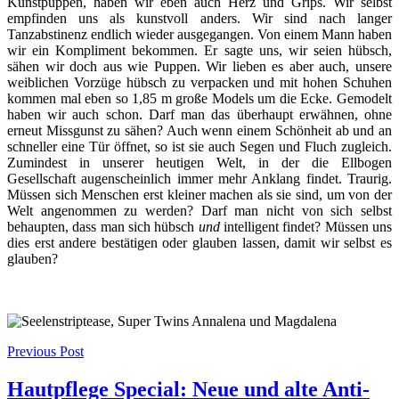
Kunstpuppen, haben wir eben auch Herz und Grips. Wir selbst
empfinden uns als kunstvoll anders. Wir sind nach langer
Tanzabstinenz endlich wieder ausgegangen. Von einem Mann haben
wir ein Kompliment bekommen. Er sagte uns, wir seien hübsch,
sähen wir doch aus wie Puppen. Wir lieben es aber auch, unsere
weiblichen Vorzüge hübsch zu verpacken und mit hohen Schuhen
kommen mal eben so 1,85 m große Models um die Ecke. Gemodelt
haben wir auch schon. Darf man das überhaupt erwähnen, ohne
erneut Missgunst zu sähen? Auch wenn einem Schönheit ab und an
schneller eine Tür öffnet, so ist sie auch Segen und Fluch zugleich.
Zumindest in unserer heutigen Welt, in der die Ellbogen
Gesellschaft augenscheinlich immer mehr Anklang findet. Traurig.
Müssen sich Menschen erst kleiner machen als sie sind, um von der
Welt angenommen zu werden? Darf man nicht von sich selbst
behaupten, dass man sich hübsch
und
intelligent findet? Müssen uns
dies erst andere bestätigen oder glauben lassen, damit wir selbst es
glauben?
Post
Previous Post
navigation
Hautpflege Special: Neue und alte Anti-