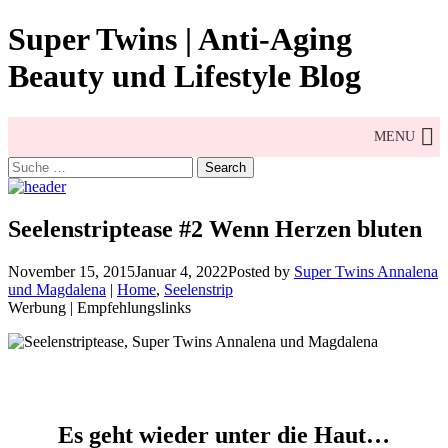
Skip
Super Twins | Anti-Aging
to
content
Beauty und Lifestyle Blog
MENU
Search
for:
Seelenstriptease #2 Wenn Herzen bluten
November 15, 2015
Januar 4, 2022
Posted by
Super Twins Annalena
und Magdalena
|
Home
,
Seelenstrip
Werbung | Empfehlungslinks
Es geht wieder unter die Haut…