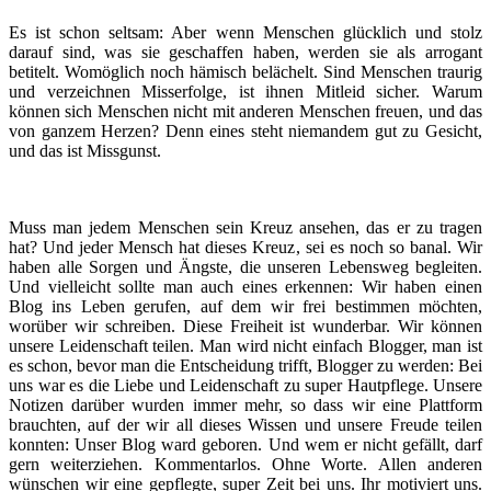
Es ist schon seltsam: Aber wenn Menschen glücklich und stolz
darauf sind, was sie geschaffen haben, werden sie als arrogant
betitelt. Womöglich noch hämisch belächelt. Sind Menschen traurig
und verzeichnen Misserfolge, ist ihnen Mitleid sicher. Warum
können sich Menschen nicht mit anderen Menschen freuen, und das
von ganzem Herzen? Denn eines steht niemandem gut zu Gesicht,
und das ist Missgunst.
Muss man jedem Menschen sein Kreuz ansehen, das er zu tragen
hat? Und jeder Mensch hat dieses Kreuz, sei es noch so banal. Wir
haben alle Sorgen und Ängste, die unseren Lebensweg begleiten.
Und vielleicht sollte man auch eines erkennen: Wir haben einen
Blog ins Leben gerufen, auf dem wir frei bestimmen möchten,
worüber wir schreiben. Diese Freiheit ist wunderbar. Wir können
unsere Leidenschaft teilen. Man wird nicht einfach Blogger, man ist
es schon, bevor man die Entscheidung trifft, Blogger zu werden: Bei
uns war es die Liebe und Leidenschaft zu super Hautpflege. Unsere
Notizen darüber wurden immer mehr, so dass wir eine Plattform
brauchten, auf der wir all dieses Wissen und unsere Freude teilen
konnten: Unser Blog ward geboren. Und wem er nicht gefällt, darf
gern weiterziehen. Kommentarlos. Ohne Worte. Allen anderen
wünschen wir eine gepflegte, super Zeit bei uns. Ihr motiviert uns.