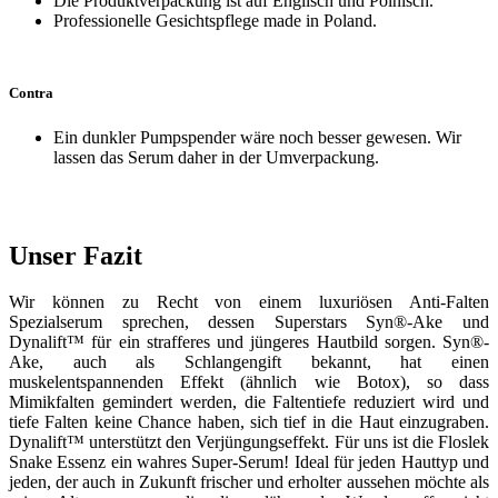
Die Produktverpackung ist auf Englisch und Polnisch.
Professionelle Gesichtspflege made in Poland.
Contra
Ein dunkler Pumpspender wäre noch besser gewesen. Wir
lassen das Serum daher in der Umverpackung.
Unser Fazit
Wir können zu Recht von einem luxuriösen Anti-Falten
Spezialserum sprechen, dessen Superstars Syn®-Ake und
Dynalift™ für ein strafferes und jüngeres Hautbild sorgen. Syn®-
Ake, auch als Schlangengift bekannt, hat einen
muskelentspannenden Effekt (ähnlich wie Botox), so dass
Mimikfalten gemindert werden, die Faltentiefe reduziert wird und
tiefe Falten keine Chance haben, sich tief in die Haut einzugraben.
Dynalift™ unterstützt den Verjüngungseffekt. Für uns ist die Floslek
Snake Essenz ein wahres Super-Serum! Ideal für jeden Hauttyp und
jeden, der auch in Zukunft frischer und erholter aussehen möchte als