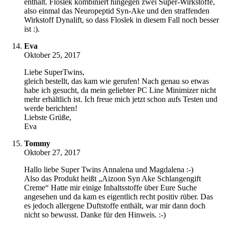
enthält. Floslek kombiniert hingegen zwei Super-Wirkstoffe,
also einmal das Neuropeptid Syn-Ake und den straffenden
Wirkstoff Dynalift, so dass Floslek in diesem Fall noch besser
ist :).
Eva
Oktober 25, 2017
Liebe SuperTwins,
gleich bestellt, das kam wie gerufen! Nach genau so etwas
habe ich gesucht, da mein geliebter PC Line Minimizer nicht
mehr erhältlich ist. Ich freue mich jetzt schon aufs Testen und
werde berichten!
Liebste Grüße,
Eva
Tommy
Oktober 27, 2017
Hallo liebe Super Twins Annalena und Magdalena :-)
Also das Produkt heißt „Aizoon Syn Ake Schlangengift
Creme“ Hatte mir einige Inhaltsstoffe über Eure Suche
angesehen und da kam es eigentlich recht positiv rüber. Das
es jedoch allergene Duftstoffe enthält, war mir dann doch
nicht so bewusst. Danke für den Hinweis. :-)