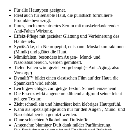
Für alle Hauttypen geeignet.
Ideal auch für sensible Haut, die puristisch formulierte
Produkte bevorzugt.
Pures, hochkonzentriertes Serum mit muskelrelaxierender
Anti-Falten Wirkung.
Effekt-Pflege mit gezielter Glättung und Verfeinerung des
Hautreliefs.
Syn®-Ake, ein Neuropeptid, entspannt Muskelkontraktionen
(Mimik) und glättet die Haut.
Mimikfalten, besonders im Augen-, Mund- und
Nasolabialbereich, werden gemildert.
Tiefen Falten wird gezielt vorgebeugt (= Anti-Aging, also
Vorsorge).
Dynalift™ bildet einen elastischen Film auf der Haut, die
Spannkraft wird erhöht.
Leichtgewichtige, zart gelige Textur. Schnell einziehend.
Die Essenz wirkt angenehm kühlend aufgrund seiner leicht
geligen Textur.
Zieht schnell ein und hinterlässt kein klebriges Hautgefühl.
Kann als Spezialpflege auch nur für den Augen-, Mund- und
Nasolabialbereich genutzt werden.
Ohne schlechten Alkohol und Duftstoffe.
Angenehm blumiger Duft dank milder Parfümierung.