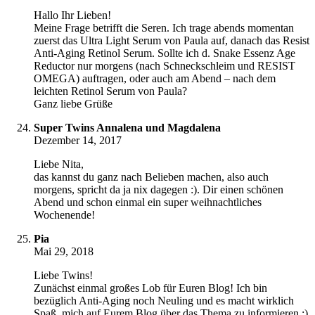
Hallo Ihr Lieben!
Meine Frage betrifft die Seren. Ich trage abends momentan
zuerst das Ultra Light Serum von Paula auf, danach das Resist
Anti-Aging Retinol Serum. Sollte ich d. Snake Essenz Age
Reductor nur morgens (nach Schneckschleim und RESIST
OMEGA) auftragen, oder auch am Abend – nach dem
leichten Retinol Serum von Paula?
Ganz liebe Grüße
Super Twins Annalena und Magdalena
Dezember 14, 2017
Liebe Nita,
das kannst du ganz nach Belieben machen, also auch
morgens, spricht da ja nix dagegen :). Dir einen schönen
Abend und schon einmal ein super weihnachtliches
Wochenende!
Pia
Mai 29, 2018
Liebe Twins!
Zunächst einmal großes Lob für Euren Blog! Ich bin
bezüglich Anti-Aging noch Neuling und es macht wirklich
Spaß, mich auf Eurem Blog über das Thema zu informieren :)