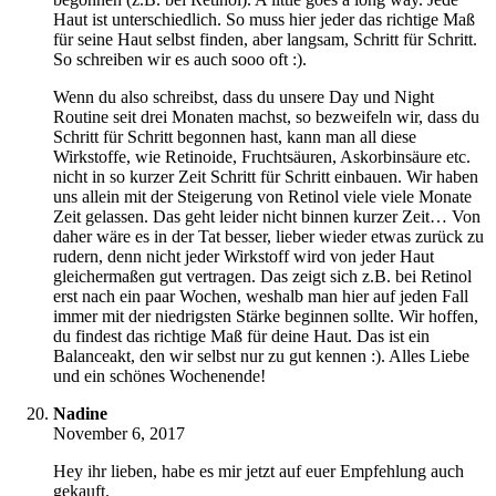
Haut ist unterschiedlich. So muss hier jeder das richtige Maß
für seine Haut selbst finden, aber langsam, Schritt für Schritt.
So schreiben wir es auch sooo oft :).
Wenn du also schreibst, dass du unsere Day und Night
Routine seit drei Monaten machst, so bezweifeln wir, dass du
Schritt für Schritt begonnen hast, kann man all diese
Wirkstoffe, wie Retinoide, Fruchtsäuren, Askorbinsäure etc.
nicht in so kurzer Zeit Schritt für Schritt einbauen. Wir haben
uns allein mit der Steigerung von Retinol viele viele Monate
Zeit gelassen. Das geht leider nicht binnen kurzer Zeit… Von
daher wäre es in der Tat besser, lieber wieder etwas zurück zu
rudern, denn nicht jeder Wirkstoff wird von jeder Haut
gleichermaßen gut vertragen. Das zeigt sich z.B. bei Retinol
erst nach ein paar Wochen, weshalb man hier auf jeden Fall
immer mit der niedrigsten Stärke beginnen sollte. Wir hoffen,
du findest das richtige Maß für deine Haut. Das ist ein
Balanceakt, den wir selbst nur zu gut kennen :). Alles Liebe
und ein schönes Wochenende!
Nadine
November 6, 2017
Hey ihr lieben, habe es mir jetzt auf euer Empfehlung auch
gekauft.