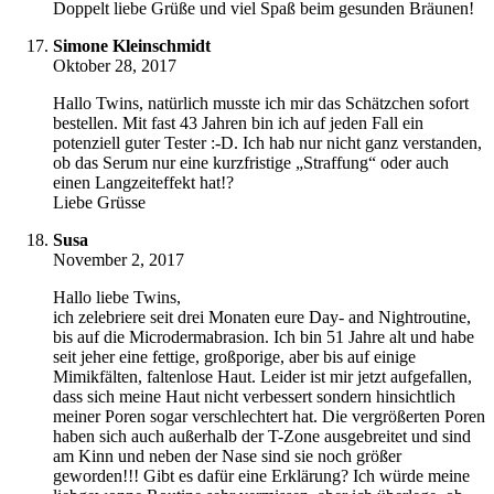
Doppelt liebe Grüße und viel Spaß beim gesunden Bräunen!
Simone Kleinschmidt
Oktober 28, 2017
Hallo Twins, natürlich musste ich mir das Schätzchen sofort
bestellen. Mit fast 43 Jahren bin ich auf jeden Fall ein
potenziell guter Tester :-D. Ich hab nur nicht ganz verstanden,
ob das Serum nur eine kurzfristige „Straffung“ oder auch
einen Langzeiteffekt hat!?
Liebe Grüsse
Susa
November 2, 2017
Hallo liebe Twins,
ich zelebriere seit drei Monaten eure Day- and Nightroutine,
bis auf die Microdermabrasion. Ich bin 51 Jahre alt und habe
seit jeher eine fettige, großporige, aber bis auf einige
Mimikfälten, faltenlose Haut. Leider ist mir jetzt aufgefallen,
dass sich meine Haut nicht verbessert sondern hinsichtlich
meiner Poren sogar verschlechtert hat. Die vergrößerten Poren
haben sich auch außerhalb der T-Zone ausgebreitet und sind
am Kinn und neben der Nase sind sie noch größer
geworden!!! Gibt es dafür eine Erklärung? Ich würde meine