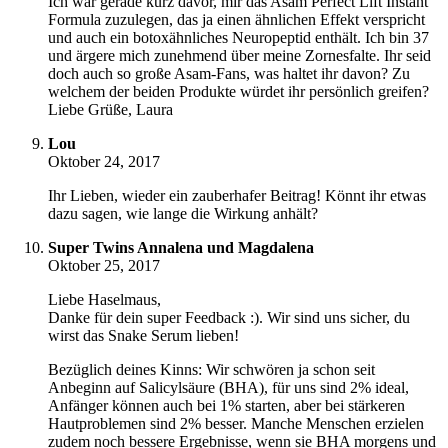
Ich war gerade kurz davor, mir das Asam Perfect Lift Instant
Formula zuzulegen, das ja einen ähnlichen Effekt verspricht
und auch ein botoxähnliches Neuropeptid enthält. Ich bin 37
und ärgere mich zunehmend über meine Zornesfalte. Ihr seid
doch auch so große Asam-Fans, was haltet ihr davon? Zu
welchem der beiden Produkte würdet ihr persönlich greifen?
Liebe Grüße, Laura
Lou
Oktober 24, 2017
Ihr Lieben, wieder ein zauberhafer Beitrag! Könnt ihr etwas
dazu sagen, wie lange die Wirkung anhält?
Super Twins Annalena und Magdalena
Oktober 25, 2017
Liebe Haselmaus,
Danke für dein super Feedback :). Wir sind uns sicher, du
wirst das Snake Serum lieben!
Bezüglich deines Kinns: Wir schwören ja schon seit
Anbeginn auf Salicylsäure (BHA), für uns sind 2% ideal,
Anfänger können auch bei 1% starten, aber bei stärkeren
Hautproblemen sind 2% besser. Manche Menschen erzielen
zudem noch bessere Ergebnisse, wenn sie BHA morgens und