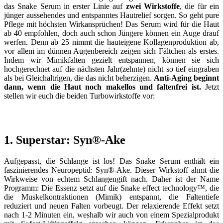
das Snake Serum in erster Linie auf
zwei Wirkstoffe
, die für ein
jünger aussehendes und entspanntes Hautrelief sorgen. So geht pure
Pflege mit höchsten Wirkansprüchen! Das Serum wird für die Haut
ab 40 empfohlen, doch auch schon Jüngere können ein Auge drauf
werfen. Denn ab 25 nimmt die hauteigene Kollagenproduktion ab,
vor allem im dünnen Augenbereich zeigen sich Fältchen als erstes.
Indem wir Mimikfalten gezielt entspannen, können sie sich
hochgerechnet auf die nächsten Jahr(zehnte) nicht so tief eingraben
als bei Gleichaltrigen, die das nicht beherzigen.
Anti-Aging beginnt
dann, wenn die Haut noch makellos und faltenfrei ist.
Jetzt
stellen wir euch die beiden Turbowirkstoffe vor:
1. Superstar: Syn®-Ake
Aufgepasst, die Schlange ist los! Das Snake Serum enthält ein
faszinierendes Neuropeptid: Syn®-Ake. Dieser Wirkstoff ahmt die
Wirkweise von echtem Schlangengift nach. Daher ist der Name
Programm: Die Essenz setzt auf die Snake effect technology™, die
die Muskelkontraktionen (Mimik) entspannt, die Faltentiefe
reduziert und neuen Falten vorbeugt. Der relaxierende Effekt setzt
nach 1-2 Minuten ein, weshalb wir auch von einem Spezialprodukt