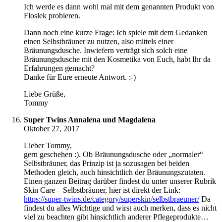
Ich werde es dann wohl mal mit dem genannten Produkt von
Floslek probieren.
Dann noch eine kurze Frage: Ich spiele mit dem Gedanken
einen Selbstbräuner zu nutzen, also mittels einer
Bräunungsdusche. Inwiefern verträgt sich solch eine
Bräunungsdusche mit den Kosmetika von Euch, habt Ihr da
Erfahrungen gemacht?
Danke für Eure erneute Antwort. :-)
Liebe Grüße,
Tommy
Super Twins Annalena und Magdalena
Oktober 27, 2017
Lieber Tommy,
gern geschehen :). Ob Bräunungsdusche oder „normaler“
Selbstbräuner, das Prinzip ist ja sozusagen bei beiden
Methoden gleich, auch hinsichtlich der Bräunungszutaten.
Einen ganzen Beitrag darüber findest du unter unserer Rubrik
Skin Care – Selbstbräuner, hier ist direkt der Link:
https://super-twins.de/category/superskin/selbstbraeuner/
Da
findest du alles Wichtige und wirst auch merken, dass es nicht
viel zu beachten gibt hinsichtlich anderer Pflegeprodukte…