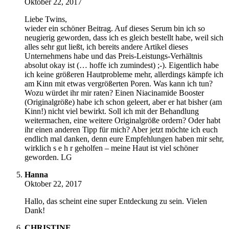
Oktober 22, 2017
Liebe Twins,
wieder ein schöner Beitrag. Auf dieses Serum bin ich so
neugierig geworden, dass ich es gleich bestellt habe, weil sich
alles sehr gut ließt, ich bereits andere Artikel dieses
Unternehmens habe und das Preis-Leistungs-Verhältnis
absolut okay ist (… hoffe ich zumindest) ;-). Eigentlich habe
ich keine größeren Hautprobleme mehr, allerdings kämpfe ich
am Kinn mit etwas vergrößerten Poren. Was kann ich tun?
Wozu würdet ihr mir raten? Einen Niacinamide Booster
(Originalgröße) habe ich schon geleert, aber er hat bisher (am
Kinn!) nicht viel bewirkt. Soll ich mit der Behandlung
weitermachen, eine weitere Originalgröße ordern? Oder habt
ihr einen anderen Tipp für mich? Aber jetzt möchte ich euch
endlich mal danken, denn eure Empfehlungen haben mir sehr,
wirklich s e h r geholfen – meine Haut ist viel schöner
geworden. LG
Hanna
Oktober 22, 2017
Hallo, das scheint eine super Entdeckung zu sein. Vielen
Dank!
CHRISTINE