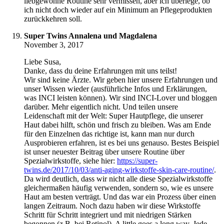
liebgewonne Routine sehr vermissen, aber ich überlege, ob
ich nicht doch wieder auf ein Minimum an Pflegeprodukten
zurückkehren soll.
Super Twins Annalena und Magdalena
November 3, 2017
Liebe Susa,
Danke, dass du deine Erfahrungen mit uns teilst!
Wir sind keine Ärzte. Wir geben hier unsere Erfahrungen und
unser Wissen wieder (ausführliche Infos und Erklärungen,
was INCI leisten können). Wir sind INCI-Lover und bloggen
darüber. Mehr eigentlich nicht. Und teilen unsere
Leidenschaft mit der Welt: Super Hautpflege, die unserer
Haut dabei hilft, schön und frisch zu bleiben. Was am Ende
für den Einzelnen das richtige ist, kann man nur durch
Ausprobieren erfahren, ist es bei uns genauso. Bestes Beispiel
ist unser neuester Beitrag über unsere Routine über
Spezialwirkstoffe, siehe hier:
https://super-
twins.de/2017/10/03/anti-aging-wirkstoffe-skin-care-routine/
.
Da wird deutlich, dass wir nicht alle diese Spezialwirkstoffe
gleichermaßen häufig verwenden, sondern so, wie es unsere
Haut am besten verträgt. Und das war ein Prozess über einen
langen Zeitraum. Noch dazu haben wir diese Wirkstoffe
Schritt für Schritt integriert und mit niedrigen Stärken
begonnen (z.B. bei Retinol). A little goes a long way. Jede