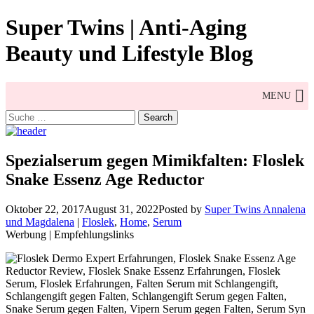
Skip
Super Twins | Anti-Aging
to
content
Beauty und Lifestyle Blog
MENU
Search
for:
Spezialserum gegen Mimikfalten: Floslek
Snake Essenz Age Reductor
Oktober 22, 2017
August 31, 2022
Posted by
Super Twins Annalena
und Magdalena
|
Floslek
,
Home
,
Serum
Werbung | Empfehlungslinks