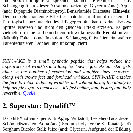
mit Sofort-Liftingeffekt sprechen können. Erkennbar ist das
Schlangengift an dieser Zusammensetzung: Glycerin (and) Aqua
(and) Dipeptide Diaminobutyroyl Benzylamide Diacetate.
Hinweis:
Der muskelrelaxierende Effekt ist natürlich und nicht maskenhaft.
Ein topisch anzuwendendes Pflegeprodukt kann keine Botox-
Spritze ersetzen und nicht den gleichen Effekt erzielen. Es geht
vielmehr um eine sanfte und dennoch wirkungsvolle Reduktion von
(Mimik) Falten ohne Injektion. Schlangengift ist hier ein wahrer
Faltenreduzierer – schnell und unkompliziert!
SYN®-AKE is a small synthetic peptide that helps reduce the
appearance of wrinkles and laughter lines – fast. As our skin gets
older so the number of expression and laughter lines increases,
along with crow’s feet and forehead wrinkles. SYN®-AKE enables
the face to relax, reducing wrinkles but without losing the ability to
help people express themselves. It’s fast acting, long lasting and fully
reversible.
Quelle
2. Superstar: Dynalift™
Dynalift™ ist ein super Anti-Aging Wirkstoff, bestehend aus diesen
Schönheitszutaten: Aqua (and) Sodium Polystyrene Sulfonate (and)
Sorghum Bicolor Stalk Juice (and) Glycerin. Aufgrund der Bildung