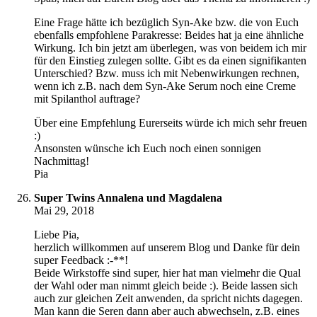
Eine Frage hätte ich bezüglich Syn-Ake bzw. die von Euch
ebenfalls empfohlene Parakresse: Beides hat ja eine ähnliche
Wirkung. Ich bin jetzt am überlegen, was von beidem ich mir
für den Einstieg zulegen sollte. Gibt es da einen signifikanten
Unterschied? Bzw. muss ich mit Nebenwirkungen rechnen,
wenn ich z.B. nach dem Syn-Ake Serum noch eine Creme
mit Spilanthol auftrage?
Über eine Empfehlung Eurerseits würde ich mich sehr freuen
:)
Ansonsten wünsche ich Euch noch einen sonnigen
Nachmittag!
Pia
Super Twins Annalena und Magdalena
Mai 29, 2018
Liebe Pia,
herzlich willkommen auf unserem Blog und Danke für dein
super Feedback :-**!
Beide Wirkstoffe sind super, hier hat man vielmehr die Qual
der Wahl oder man nimmt gleich beide :). Beide lassen sich
auch zur gleichen Zeit anwenden, da spricht nichts dagegen.
Man kann die Seren dann aber auch abwechseln, z.B. eines