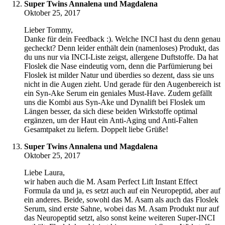
Super Twins Annalena und Magdalena
Oktober 25, 2017
Lieber Tommy,
Danke für dein Feedback :). Welche INCI hast du denn genau
gecheckt? Denn leider enthält dein (namenloses) Produkt, das
du uns nur via INCI-Liste zeigst, allergene Duftstoffe. Da hat
Floslek die Nase eindeutig vorn, denn die Parfümierung bei
Floslek ist milder Natur und überdies so dezent, dass sie uns
nicht in die Augen zieht. Und gerade für den Augenbereich ist
ein Syn-Ake Serum ein geniales Must-Have. Zudem gefällt
uns die Kombi aus Syn-Ake und Dynalift bei Floslek um
Längen besser, da sich diese beiden Wirkstoffe optimal
ergänzen, um der Haut ein Anti-Aging und Anti-Falten
Gesamtpaket zu liefern. Doppelt liebe Grüße!
Super Twins Annalena und Magdalena
Oktober 25, 2017
Liebe Laura,
wir haben auch die M. Asam Perfect Lift Instant Effect
Formula da und ja, es setzt auch auf ein Neuropeptid, aber auf
ein anderes. Beide, sowohl das M. Asam als auch das Floslek
Serum, sind erste Sahne, wobei das M. Asam Produkt nur auf
das Neuropeptid setzt, also sonst keine weiteren Super-INCI