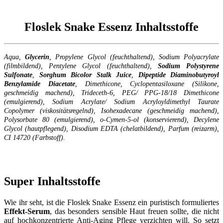
Floslek Snake Essenz Inhaltsstoffe
Aqua,
Glycerin
, Propylene Glycol (feuchthaltend), Sodium Polyacrylate
(filmbildend), Pentylene Glycol (feuchthaltend),
Sodium Polystyrene
Sulfonate
,
Sorghum Bicolor Stalk Juice
,
Dipeptide Diaminobutyroyl
Benzylamide Diacetate
, Dimethicone, Cyclopentasiloxane (Silikone,
geschmeidig machend), Trideceth-6, PEG/ PPG-18/18 Dimethicone
(emulgierend), Sodium Acrylate/ Sodium Acryloyldimethyl Taurate
Copolymer (viskositätsregelnd), Isohexadecane (geschmeidig machend),
Polysorbate 80 (emulgierend), o-Cymen-5-ol (konservierend), Decylene
Glycol (hautpflegend), Disodium EDTA (chelatbildend), Parfum (reizarm),
CI 14720 (Farbstoff).
Super Inhaltsstoffe
Wie ihr seht, ist die Floslek Snake Essenz ein puristisch formuliertes
Effekt-Serum
, das besonders sensible Haut freuen sollte, die nicht
auf hochkonzentrierte Anti-Aging Pflege verzichten will. So setzt