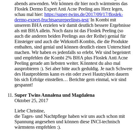
abends anwenden. Wir können dir hier noch wärmstens das
Floslek Dermo Expert Anti Acne Peeling ans Herz legen,
schau mal hier:
https://super-twins.de/2017/09/17/floslek-
dermo-expert-fruchtsaeurepeelings-test/
In Kombi mit
unserem BHA erzielen wir damit deutlich bessere Ergebnisse
als mit BHA allein. Noch dazu ist das Floslek Peeling (so
auch die anderen beiden Peelings aus der Reihe) genial für
Einsteiger und auch die Wirkstoff-Kombis, die die Produkte
enthalten, sind genial und können deutlich einen Unterschied
machen. Wir haben es jedenfalls so erlebt. Wir sind begeistert
und empfehlen die Kombi 2% BHA plus Floslek Anti Acne
Peeling gerade am liebsten weiter. Könntest du also mal
ausprobieren :). Sei aber bitte auch geduldig. Je nach Schwere
des Hautproblems kann es ein oder zwei Hautzyklen dauern
bis sich Erfolge einstellen… Berichte gern einmal, wir sind
gespannt!
Super Twins Annalena und Magdalena
Oktober 25, 2017
Liebe Christine,
die Tages- und Nachtpflege haben wir uns auch schon mit
Spannung angesehen und können diese INCI-technisch
wärmstens empfehlen :).