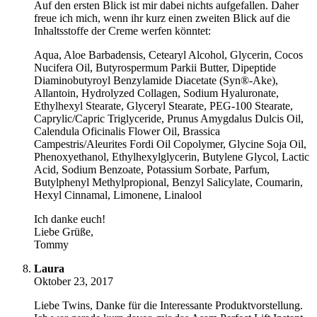
Auf den ersten Blick ist mir dabei nichts aufgefallen. Daher
freue ich mich, wenn ihr kurz einen zweiten Blick auf die
Inhaltsstoffe der Creme werfen könntet:
Aqua, Aloe Barbadensis, Cetearyl Alcohol, Glycerin, Cocos
Nucifera Oil, Butyrospermum Parkii Butter, Dipeptide
Diaminobutyroyl Benzylamide Diacetate (Syn®-Ake),
Allantoin, Hydrolyzed Collagen, Sodium Hyaluronate,
Ethylhexyl Stearate, Glyceryl Stearate, PEG-100 Stearate,
Caprylic/Capric Triglyceride, Prunus Amygdalus Dulcis Oil,
Calendula Oficinalis Flower Oil, Brassica
Campestris/Aleurites Fordi Oil Copolymer, Glycine Soja Oil,
Phenoxyethanol, Ethylhexylglycerin, Butylene Glycol, Lactic
Acid, Sodium Benzoate, Potassium Sorbate, Parfum,
Butylphenyl Methylpropional, Benzyl Salicylate, Coumarin,
Hexyl Cinnamal, Limonene, Linalool
Ich danke euch!
Liebe Grüße,
Tommy
Laura
Oktober 23, 2017
Liebe Twins, Danke für die Interessante Produktvorstellung.