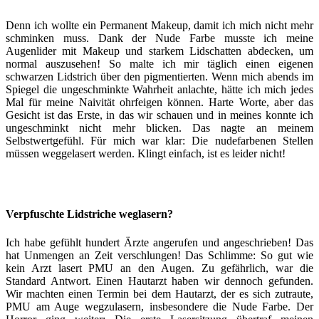
Denn ich wollte ein Permanent Makeup, damit ich mich nicht mehr
schminken muss. Dank der Nude Farbe musste ich meine
Augenlider mit Makeup und starkem Lidschatten abdecken, um
normal auszusehen! So malte ich mir täglich einen eigenen
schwarzen Lidstrich über den pigmentierten. Wenn mich abends im
Spiegel die ungeschminkte Wahrheit anlachte, hätte ich mich jedes
Mal für meine Naivität ohrfeigen können. Harte Worte, aber das
Gesicht ist das Erste, in das wir schauen und in meines konnte ich
ungeschminkt nicht mehr blicken. Das nagte an meinem
Selbstwertgefühl. Für mich war klar: Die nudefarbenen Stellen
müssen weggelasert werden. Klingt einfach, ist es leider nicht!
Verpfuschte Lidstriche weglasern?
Ich habe gefühlt hundert Ärzte angerufen und angeschrieben! Das
hat Unmengen an Zeit verschlungen! Das Schlimme: So gut wie
kein Arzt lasert PMU an den Augen. Zu gefährlich, war die
Standard Antwort. Einen Hautarzt haben wir dennoch gefunden.
Wir machten einen Termin bei dem Hautarzt, der es sich zutraute,
PMU am Auge wegzulasern, insbesondere die Nude Farbe. Der