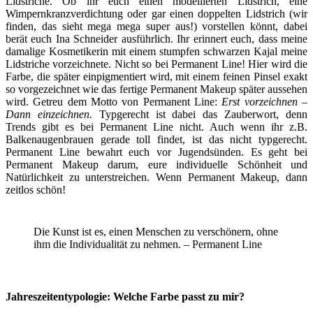
Lidstriche. Ob ihr euch einen modellierten Lidstrich, eine
Wimpernkranzverdichtung oder gar einen doppelten Lidstrich (wir
finden, das sieht mega mega super aus!) vorstellen könnt, dabei
berät euch Ina Schneider ausführlich. Ihr erinnert euch, dass meine
damalige Kosmetikerin mit einem stumpfen schwarzen Kajal meine
Lidstriche vorzeichnete. Nicht so bei Permanent Line! Hier wird die
Farbe, die später einpigmentiert wird, mit einem feinen Pinsel exakt
so vorgezeichnet wie das fertige Permanent Makeup später aussehen
wird. Getreu dem Motto von Permanent Line:
Erst vorzeichnen –
Dann einzeichnen.
Typgerecht ist dabei das Zauberwort, denn
Trends gibt es bei Permanent Line nicht. Auch wenn ihr z.B.
Balkenaugenbrauen gerade toll findet, ist das nicht typgerecht.
Permanent Line bewahrt euch vor Jugendsünden. Es geht bei
Permanent Makeup darum, eure individuelle Schönheit und
Natürlichkeit zu unterstreichen. Wenn Permanent Makeup, dann
zeitlos schön!
Die Kunst ist es, einen Menschen zu verschönern, ohne
ihm die Individualität zu nehmen. – Permanent Line
Jahreszeitentypologie: Welche Farbe passt zu mir?