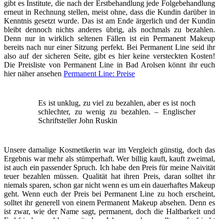
gibt es Institute, die nach der Erstbehandlung jede Folgebehandlung
erneut in Rechnung stellen, meist ohne, dass die Kundin darüber in
Kenntnis gesetzt wurde. Das ist am Ende ärgerlich und der Kundin
bleibt dennoch nichts anderes übrig, als nochmals zu bezahlen.
Denn nur in wirklich seltenen Fällen ist ein Permanent Makeup
bereits nach nur einer Sitzung perfekt. Bei Permanent Line seid ihr
also auf der sicheren Seite, gibt es hier keine versteckten Kosten!
Die Preisliste von Permanent Line in Bad Arolsen könnt ihr euch
hier näher ansehen
Permanent Line: Preise
Es ist unklug, zu viel zu bezahlen, aber es ist noch
schlechter, zu wenig zu bezahlen. – Englischer
Schriftsteller John Ruskin
Unsere damalige Kosmetikerin war im Vergleich günstig, doch das
Ergebnis war mehr als stümperhaft. Wer billig kauft, kauft zweimal,
ist auch ein passender Spruch. Ich habe den Preis für meine Naivität
teuer bezahlen müssen. Qualität hat ihren Preis, daran solltet ihr
niemals sparen, schon gar nicht wenn es um ein dauerhaftes Makeup
geht. Wenn euch der Preis bei Permanent Line zu hoch erscheint,
solltet ihr generell von einem Permanent Makeup absehen. Denn es
ist zwar, wie der Name sagt, permanent, doch die Haltbarkeit und