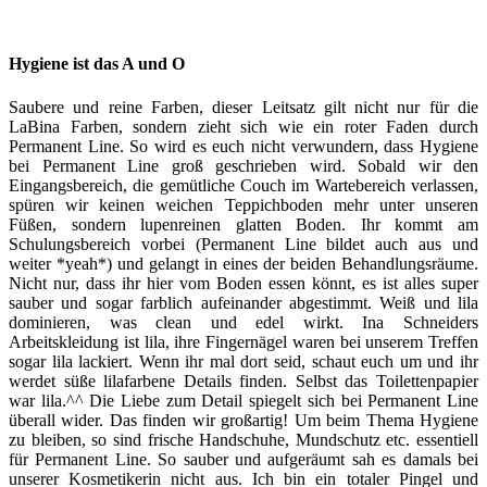
Hygiene ist das A und O
Saubere und reine Farben, dieser Leitsatz gilt nicht nur für die
LaBina Farben, sondern zieht sich wie ein roter Faden durch
Permanent Line. So wird es euch nicht verwundern, dass Hygiene
bei Permanent Line groß geschrieben wird. Sobald wir den
Eingangsbereich, die gemütliche Couch im Wartebereich verlassen,
spüren wir keinen weichen Teppichboden mehr unter unseren
Füßen, sondern lupenreinen glatten Boden. Ihr kommt am
Schulungsbereich vorbei (Permanent Line bildet auch aus und
weiter *yeah*) und gelangt in eines der beiden Behandlungsräume.
Nicht nur, dass ihr hier vom Boden essen könnt, es ist alles super
sauber und sogar farblich aufeinander abgestimmt. Weiß und lila
dominieren, was clean und edel wirkt. Ina Schneiders
Arbeitskleidung ist lila, ihre Fingernägel waren bei unserem Treffen
sogar lila lackiert. Wenn ihr mal dort seid, schaut euch um und ihr
werdet süße lilafarbene Details finden. Selbst das Toilettenpapier
war lila.^^ Die Liebe zum Detail spiegelt sich bei Permanent Line
überall wider. Das finden wir großartig! Um beim Thema Hygiene
zu bleiben, so sind frische Handschuhe, Mundschutz etc. essentiell
für Permanent Line. So sauber und aufgeräumt sah es damals bei
unserer Kosmetikerin nicht aus. Ich bin ein totaler Pingel und