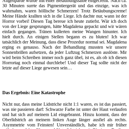
Augenpartie wurde mit einer Betäubungssalbe eingecremt. Nach ca.
30 Minuten surrte das Pigmentiergerät und das einzige, was ich
wahrnahm, waren höllische Schmerzen! Trotz Betäubungscreme!
Meine Hände krallten sich in die Liege. Ich dachte nur, wann ist der
Horror vorbei! Diesen Tag bereue ich heute zutiefst. Wär ich doch
von der Liege gesprungen, hätte Magdalena gepackt und wir wären
einfach gegangen. Tränen kullerten meine Wangen hinunter. Ich
hielt durch. An einigen Stellen begann es zu bluten! Ich war
tatsächlich der Meinung, dass diese Prozedur normal sei. Magdalena
erging es genauso. Nach der Behandlung mussten wir unsere
Sonnenbrillen aufsetzen, da jeder Luftzug Schmerzen auslöste. Mir
wird beim Schreiben immer noch ganz übel, ist es, als ob ich diesen
Horrortag noch einmal durchlebe! Und dieser Tag sollte nicht der
letzte auf dieser Liege gewesen sein…
Das Ergebnis: Eine Katastrophe
Nicht nur, dass meine Lidstriche nicht 1:1 waren, es ist das passiert,
was nie passieren darf: Schwarze Farbe ist unter der Haut verlaufen
und hat sich auf meinem Lid eingebrannt. Hinzu kommt, dass der
Oberlidstrich an meinem linken Auge länger ausfiel als rechts.
Asymmetrie vom Feinsten! Unverständlich, habe ich mir früher