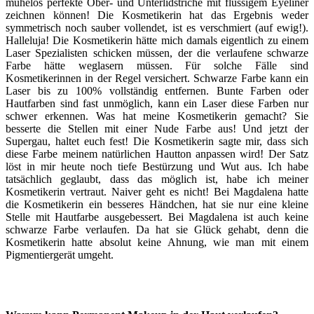
mühelos perfekte Ober- und Unterlidstriche mit flüssigem Eyeliner
zeichnen können! Die Kosmetikerin hat das Ergebnis weder
symmetrisch noch sauber vollendet, ist es verschmiert (auf ewig!).
Halleluja! Die Kosmetikerin hätte mich damals eigentlich zu einem
Laser Spezialisten schicken müssen, der die verlaufene schwarze
Farbe hätte weglasern müssen. Für solche Fälle sind
Kosmetikerinnen in der Regel versichert. Schwarze Farbe kann ein
Laser bis zu 100% vollständig entfernen. Bunte Farben oder
Hautfarben sind fast unmöglich, kann ein Laser diese Farben nur
schwer erkennen. Was hat meine Kosmetikerin gemacht? Sie
besserte die Stellen mit einer Nude Farbe aus! Und jetzt der
Supergau, haltet euch fest! Die Kosmetikerin sagte mir, dass sich
diese Farbe meinem natürlichen Hautton anpassen wird! Der Satz
löst in mir heute noch tiefe Bestürzung und Wut aus. Ich habe
tatsächlich geglaubt, dass das möglich ist, habe ich meiner
Kosmetikerin vertraut. Naiver geht es nicht! Bei Magdalena hatte
die Kosmetikerin ein besseres Händchen, hat sie nur eine kleine
Stelle mit Hautfarbe ausgebessert. Bei Magdalena ist auch keine
schwarze Farbe verlaufen. Da hat sie Glück gehabt, denn die
Kosmetikerin hatte absolut keine Ahnung, wie man mit einem
Pigmentiergerät umgeht.