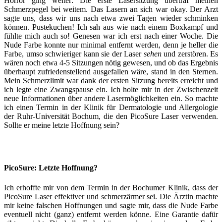
Horror ging weiter: Die erste Lasersitzung übertraf meinen
Schmerzpegel bei weitem. Das Lasern an sich war okay. Der Arzt
sagte uns, dass wir uns nach etwa zwei Tagen wieder schminken
können. Pustekuchen! Ich sah aus wie nach einem Boxkampf und
fühlte mich auch so! Genesen war ich erst nach einer Woche. Die
Nude Farbe konnte nur minimal entfernt werden, denn je heller die
Farbe, umso schwieriger kann sie der Laser
sehen
und zerstören. Es
wären noch etwa 4-5 Sitzungen nötig gewesen, und ob das Ergebnis
überhaupt zufriedenstellend ausgefallen wäre, stand in den Sternen.
Mein Schmerzlimit war dank der ersten Sitzung bereits erreicht und
ich legte eine Zwangspause ein. Ich holte mir in der Zwischenzeit
neue Informationen über andere Lasermöglichkeiten ein. So machte
ich einen Termin in der Klinik für Dermatologie und Allergologie
der Ruhr-Universität Bochum, die den PicoSure Laser verwenden.
Sollte er meine letzte Hoffnung sein?
PicoSure: Letzte Hoffnung?
Ich erhoffte mir von dem Termin in der Bochumer Klinik, dass der
PicoSure Laser effektiver und schmerzärmer sei. Die Ärztin machte
mir keine falschen Hoffnungen und sagte mir, dass die Nude Farbe
eventuell nicht (ganz) entfernt werden könne. Eine Garantie dafür