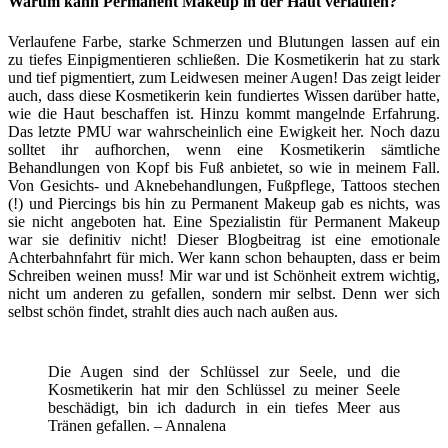
Warum kann Permanent Makeup in der Haut verlaufen?
Verlaufene Farbe, starke Schmerzen und Blutungen lassen auf ein
zu tiefes Einpigmentieren schließen. Die Kosmetikerin hat zu stark
und tief pigmentiert, zum Leidwesen meiner Augen! Das zeigt leider
auch, dass diese Kosmetikerin kein fundiertes Wissen darüber hatte,
wie die Haut beschaffen ist. Hinzu kommt mangelnde Erfahrung.
Das letzte PMU war wahrscheinlich eine Ewigkeit her. Noch dazu
solltet ihr aufhorchen, wenn eine Kosmetikerin sämtliche
Behandlungen von Kopf bis Fuß anbietet, so wie in meinem Fall.
Von Gesichts- und Aknebehandlungen, Fußpflege, Tattoos stechen
(!) und Piercings bis hin zu Permanent Makeup gab es nichts, was
sie nicht angeboten hat. Eine Spezialistin für Permanent Makeup
war sie definitiv nicht! Dieser Blogbeitrag ist eine emotionale
Achterbahnfahrt für mich. Wer kann schon behaupten, dass er beim
Schreiben weinen muss! Mir war und ist Schönheit extrem wichtig,
nicht um anderen zu gefallen, sondern mir selbst. Denn wer sich
selbst schön findet, strahlt dies auch nach außen aus.
Die Augen sind der Schlüssel zur Seele, und die
Kosmetikerin hat mir den Schlüssel zu meiner Seele
beschädigt, bin ich dadurch in ein tiefes Meer aus
Tränen gefallen. – Annalena