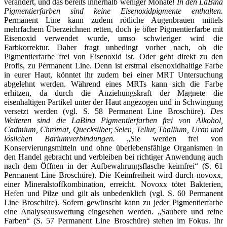
verändert, und das bereits innerhalb weniger Monate!
In den LaBina
Pigmentierfarben sind keine Eisenoxidpigmente enthalten.
Permanent Line kann zudem rötliche Augenbrauen mittels
mehrfachem Überzeichnen retten, doch je öfter Pigmentierfarbe mit
Eisenoxid verwendet wurde, umso schwieriger wird die
Farbkorrektur. Daher fragt unbedingt vorher nach, ob die
Pigmentierfarbe frei von Eisenoxid ist. Oder geht direkt zu den
Profis, zu Permanent Line. Denn ist erstmal eisenoxidhaltige Farbe
in eurer Haut, könntet ihr zudem bei einer MRT Untersuchung
abgelehnt werden. Während eines MRTs kann sich die Farbe
erhitzen, da durch die Anziehungskraft der Magnete die
eisenhaltigen Partikel unter der Haut angezogen und in Schwingung
versetzt werden (vgl. S. 58 Permanent Line Broschüre).
Des
Weiteren sind die LaBina Pigmentierfarben frei von Alkohol,
Cadmium, Chromat, Quecksilber, Selen, Tellur, Thallium, Uran und
löslichen Bariumverbindungen.
„Sie werden frei von
Konservierungsmitteln und ohne überlebensfähige Organismen in
den Handel gebracht und verbleiben bei richtiger Anwendung auch
nach dem Öffnen in der Aufbewahrungsflasche keimfrei“ (S. 61
Permanent Line Broschüre). Die Keimfreiheit wird durch novoxx,
einer Mineralstoffkombination, erreicht. Novoxx tötet Bakterien,
Hefen und Pilze und gilt als unbedenklich (vgl. S. 60 Permanent
Line Broschüre). Sofern gewünscht kann zu jeder Pigmentierfarbe
eine Analyseauswertung eingesehen werden. „Saubere und reine
Farben“ (S. 57 Permanent Line Broschüre) stehen im Fokus. Ihr