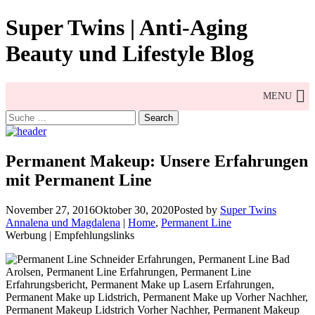
Skip
Super Twins | Anti-Aging
to
content
Beauty und Lifestyle Blog
MENU
Search
for:
Permanent Makeup: Unsere Erfahrungen
mit Permanent Line
November 27, 2016
Oktober 30, 2020
Posted by
Super Twins
Annalena und Magdalena
|
Home
,
Permanent Line
Werbung | Empfehlungslinks