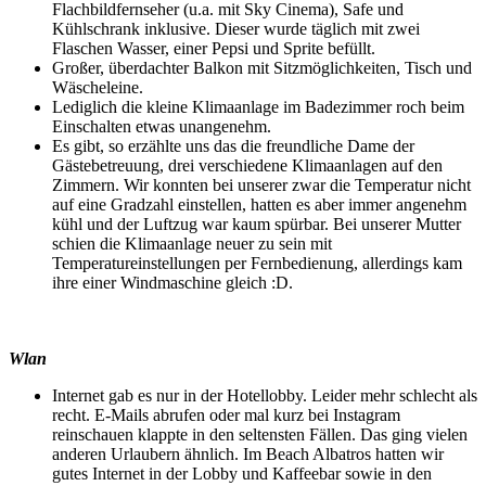
Flachbildfernseher (u.a. mit Sky Cinema), Safe und
Kühlschrank inklusive. Dieser wurde täglich mit zwei
Flaschen Wasser, einer Pepsi und Sprite befüllt.
Großer, überdachter Balkon mit Sitzmöglichkeiten, Tisch und
Wäscheleine.
Lediglich die kleine Klimaanlage im Badezimmer roch beim
Einschalten etwas unangenehm.
Es gibt, so erzählte uns das die freundliche Dame der
Gästebetreuung, drei verschiedene Klimaanlagen auf den
Zimmern. Wir konnten bei unserer zwar die Temperatur nicht
auf eine Gradzahl einstellen, hatten es aber immer angenehm
kühl und der Luftzug war kaum spürbar. Bei unserer Mutter
schien die Klimaanlage neuer zu sein mit
Temperatureinstellungen per Fernbedienung, allerdings kam
ihre einer Windmaschine gleich :D.
Wlan
Internet gab es nur in der Hotellobby. Leider mehr schlecht als
recht. E-Mails abrufen oder mal kurz bei Instagram
reinschauen klappte in den seltensten Fällen. Das ging vielen
anderen Urlaubern ähnlich. Im Beach Albatros hatten wir
gutes Internet in der Lobby und Kaffeebar sowie in den