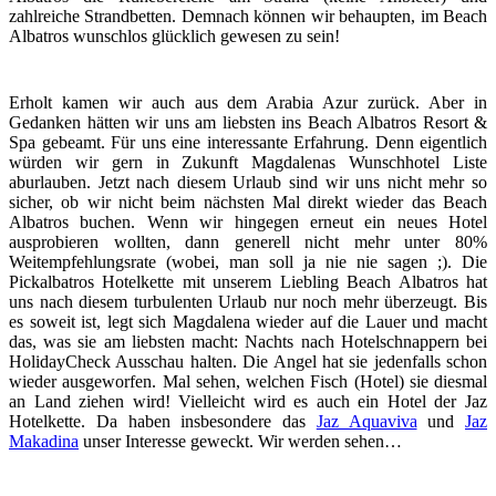
zahlreiche Strandbetten. Demnach können wir behaupten, im Beach
Albatros wunschlos glücklich gewesen zu sein!
Erholt kamen wir auch aus dem Arabia Azur zurück. Aber in
Gedanken hätten wir uns am liebsten ins Beach Albatros Resort &
Spa gebeamt. Für uns eine interessante Erfahrung. Denn eigentlich
würden wir gern in Zukunft Magdalenas Wunschhotel Liste
aburlauben. Jetzt nach diesem Urlaub sind wir uns nicht mehr so
sicher, ob wir nicht beim nächsten Mal direkt wieder das Beach
Albatros buchen. Wenn wir hingegen erneut ein neues Hotel
ausprobieren wollten, dann generell nicht mehr unter 80%
Weitempfehlungsrate (wobei, man soll ja nie nie sagen ;). Die
Pickalbatros Hotelkette mit unserem Liebling Beach Albatros hat
uns nach diesem turbulenten Urlaub nur noch mehr überzeugt. Bis
es soweit ist, legt sich Magdalena wieder auf die Lauer und macht
das, was sie am liebsten macht: Nachts nach Hotelschnappern bei
HolidayCheck Ausschau halten. Die Angel hat sie jedenfalls schon
wieder ausgeworfen. Mal sehen, welchen Fisch (Hotel) sie diesmal
an Land ziehen wird! Vielleicht wird es auch ein Hotel der Jaz
Hotelkette. Da haben insbesondere das
Jaz Aquaviva
und
Jaz
Makadina
unser Interesse geweckt. Wir werden sehen…