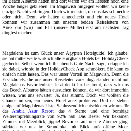
im Beach Albatros hatten und dort wären wir am liebsten noch eine
Woche länger geblieben. Im Magawish hingegen wollten wir keine
einzige Nacht verbringen. Doch wir mussten, ob uns das schmeckte
oder nicht. Denn wir hatten eingecheckt und ein neues Hotel
konnten wir zusammen mit unseren beiden Reiseleitern von
AnexTour (wir) und FTI (unsere Mutter) erst am nächsten Tag
dingfest machen.
Magdalena ist zum Glück unser Ägypten Hotelguide! Ich glaube,
sie hat mittlerweile wirklich alle Hurghada Hotels bei HolidayCheck
gecheckt. Selbst wenn ich ihr abends Gute Nacht sage, ertappe ich
sie dabei, wie sie in der HolidayCheck App schmökert. Sie kann es
einfach nicht lassen. Das war unser Vorteil im Magawish. Denn die
Ersatzhotels, die uns unser Reiseleiter vorschlug, standen nicht auf
Magdalenas Favoritenliste. Jetzt denkt ihr bestimmt, dass wir uns
das Beach Albatros hätten aussuchen können, da wir dort immerhin
wissen, was uns erwartet. Ja, das stimmt. Doch wir wollten die
Chance nutzen, ein neues Hotel auszuprobieren. Und da stehen
einige auf Magdalenas Liste. Schlussendlich entschieden wir uns für
das
Arabia Azur Resort
, das 4 Sterne und eine bombige
Weiterempfehlungsrate von 92% hat! Das Beste: Wir bekamen
Zimmer mit Meerblick, jippie! Bevor es auf unsere Zimmer ging,
stärkten wir uns im Strandlokal mit Blick aufs offene Meer.