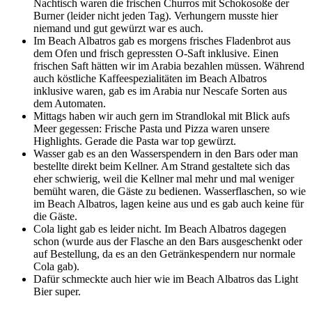
Nachtisch waren die frischen Churros mit Schokosoße der
Burner (leider nicht jeden Tag). Verhungern musste hier
niemand und gut gewürzt war es auch.
Im Beach Albatros gab es morgens frisches Fladenbrot aus
dem Ofen und frisch gepressten O-Saft inklusive. Einen
frischen Saft hätten wir im Arabia bezahlen müssen. Während
auch köstliche Kaffeespezialitäten im Beach Albatros
inklusive waren, gab es im Arabia nur Nescafe Sorten aus
dem Automaten.
Mittags haben wir auch gern im Strandlokal mit Blick aufs
Meer gegessen: Frische Pasta und Pizza waren unsere
Highlights. Gerade die Pasta war top gewürzt.
Wasser gab es an den Wasserspendern in den Bars oder man
bestellte direkt beim Kellner. Am Strand gestaltete sich das
eher schwierig, weil die Kellner mal mehr und mal weniger
bemüht waren, die Gäste zu bedienen. Wasserflaschen, so wie
im Beach Albatros, lagen keine aus und es gab auch keine für
die Gäste.
Cola light gab es leider nicht. Im Beach Albatros dagegen
schon (wurde aus der Flasche an den Bars ausgeschenkt oder
auf Bestellung, da es an den Getränkespendern nur normale
Cola gab).
Dafür schmeckte auch hier wie im Beach Albatros das Light
Bier super.