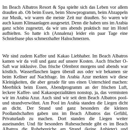
Im Beach Albatros Resort & Spa spielte sich das Leben vor allem
draußen ab. Ob beim Essen, beim Showprogramm, beim Abzappeln
zur Musik, wir waren die meiste Zeit nur draußen. So waren wir
auch kaum Klimaanlagen ausgesetzt. Denn die haben uns im Arabia
ganz schön zugesetzt, da wir uns abends praktisch nur im Hotel
aufhielten. So hatte ich (Annalena) leider ein paar Tage eine
Schniefnase plus schmerzhafter Halsschmerzen.
Wir sind zudem Kaffee und Kakao Liebhaber. Im Beach Albatros
kamen wir da voll und ganz auf unsere Kosten. Auch frischer O-
Saft war inklusive. Das frische Ofenbrot morgens und abends war
köstlich. Wasserflaschen lagen überall aus oder wir bekamen sie
beim Kellner auf Nachfrage. Im Arabia Azur merkten wir diese
Kleinigkeiten, die aber gerade für uns einen Unterschied machen:
Meerblick beim Essen, Abendprogramm an der frischen Luft,
leckere Kaffee- und Kakaospezialitäten nonstop, ja, das vermissten
wir im Arabia Azur. Auch sind wir seit dem Beach Albatros pool-
und strandverwöhnt. Am Pool im Arabia standen die Liegen dicht
an dicht. Der Strand und ganz besonders die kleinen
Poollandschaften gaben uns im Beach Albatros das Gefühl,
Privaturlaub zu machen. Dort standen die Liegen weiter
auseinander. Und für besonders Ruhesuchende gibt es im Beach
Albatros die Ruhebereiche am Strand (keine Anbieter) und