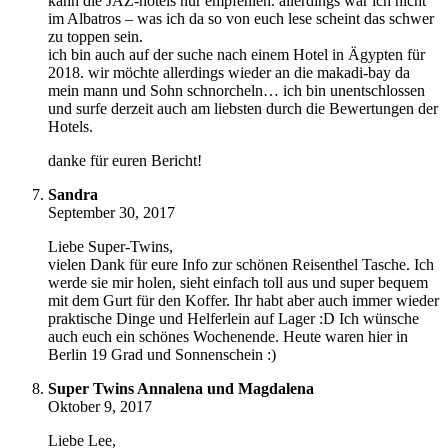
kann die JAZ-hotels nur empfehlen. allerdings war ich nicht
im Albatros – was ich da so von euch lese scheint das schwer
zu toppen sein.
ich bin auch auf der suche nach einem Hotel in Ägypten für
2018. wir möchte allerdings wieder an die makadi-bay da
mein mann und Sohn schnorcheln… ich bin unentschlossen
und surfe derzeit auch am liebsten durch die Bewertungen der
Hotels.
danke für euren Bericht!
Sandra
September 30, 2017
Liebe Super-Twins,
vielen Dank für eure Info zur schönen Reisenthel Tasche. Ich
werde sie mir holen, sieht einfach toll aus und super bequem
mit dem Gurt für den Koffer. Ihr habt aber auch immer wieder
praktische Dinge und Helferlein auf Lager :D Ich wünsche
auch euch ein schönes Wochenende. Heute waren hier in
Berlin 19 Grad und Sonnenschein :)
Super Twins Annalena und Magdalena
Oktober 9, 2017
Liebe Lee,