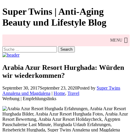
Skip
Super Twins | Anti-Aging
to
content
Beauty und Lifestyle Blog
MENU
Search
for:
Arabia Azur Resort Hurghada: Würden
wir wiederkommen?
September 30, 2017
September 23, 2020
Posted by
Super Twins
Annalena und Magdalena
|
Home
,
Travel
Werbung | Empfehlungslinks