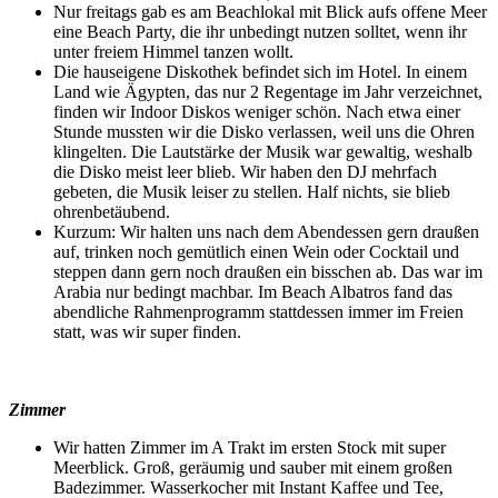
Nur freitags gab es am Beachlokal mit Blick aufs offene Meer
eine Beach Party, die ihr unbedingt nutzen solltet, wenn ihr
unter freiem Himmel tanzen wollt.
Die hauseigene Diskothek befindet sich im Hotel. In einem
Land wie Ägypten, das nur 2 Regentage im Jahr verzeichnet,
finden wir Indoor Diskos weniger schön. Nach etwa einer
Stunde mussten wir die Disko verlassen, weil uns die Ohren
klingelten. Die Lautstärke der Musik war gewaltig, weshalb
die Disko meist leer blieb. Wir haben den DJ mehrfach
gebeten, die Musik leiser zu stellen. Half nichts, sie blieb
ohrenbetäubend.
Kurzum: Wir halten uns nach dem Abendessen gern draußen
auf, trinken noch gemütlich einen Wein oder Cocktail und
steppen dann gern noch draußen ein bisschen ab. Das war im
Arabia nur bedingt machbar. Im Beach Albatros fand das
abendliche Rahmenprogramm stattdessen immer im Freien
statt, was wir super finden.
Zimmer
Wir hatten Zimmer im A Trakt im ersten Stock mit super
Meerblick. Groß, geräumig und sauber mit einem großen
Badezimmer. Wasserkocher mit Instant Kaffee und Tee,