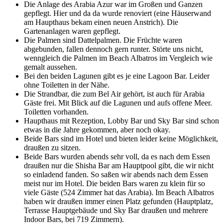
Die Anlage des Arabia Azur war im Großen und Ganzen
gepflegt. Hier und da da wurde renoviert (eine Häuserwand
am Haupthaus bekam einen neuen Anstrich). Die
Gartenanlagen waren gepflegt.
Die Palmen sind Dattelpalmen. Die Früchte waren
abgebunden, fallen dennoch gern runter. Störte uns nicht,
wenngleich die Palmen im Beach Albatros im Vergleich wie
gemalt aussehen.
Bei den beiden Lagunen gibt es je eine Lagoon Bar. Leider
ohne Toiletten in der Nähe.
Die Strandbar, die zum Bel Air gehört, ist auch für Arabia
Gäste frei. Mit Blick auf die Lagunen und aufs offene Meer.
Toiletten vorhanden.
Haupthaus mit Rezeption, Lobby Bar und Sky Bar sind schon
etwas in die Jahre gekommen, aber noch okay.
Beide Bars sind im Hotel und bieten leider keine Möglichkeit,
draußen zu sitzen.
Beide Bars wurden abends sehr voll, da es nach dem Essen
draußen nur die Shisha Bar am Hauptpool gibt, die wir nicht
so einladend fanden. So saßen wir abends nach dem Essen
meist nur im Hotel. Die beiden Bars waren zu klein für so
viele Gäste (524 Zimmer hat das Arabia). Im Beach Albatros
haben wir draußen immer einen Platz gefunden (Hauptplatz,
Terrasse Hauptgebäude und Sky Bar draußen und mehrere
Indoor Bars, bei 719 Zimmern).