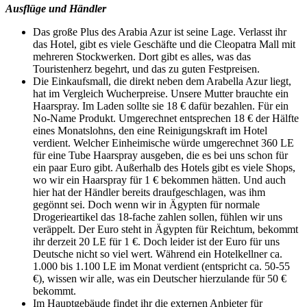
Ausflüge und Händler
Das große Plus des Arabia Azur ist seine Lage. Verlasst ihr
das Hotel, gibt es viele Geschäfte und die Cleopatra Mall mit
mehreren Stockwerken. Dort gibt es alles, was das
Touristenherz begehrt, und das zu guten Festpreisen.
Die Einkaufsmall, die direkt neben dem Arabella Azur liegt,
hat im Vergleich Wucherpreise. Unsere Mutter brauchte ein
Haarspray. Im Laden sollte sie 18 € dafür bezahlen. Für ein
No-Name Produkt. Umgerechnet entsprechen 18 € der Hälfte
eines Monatslohns, den eine Reinigungskraft im Hotel
verdient. Welcher Einheimische würde umgerechnet 360 LE
für eine Tube Haarspray ausgeben, die es bei uns schon für
ein paar Euro gibt. Außerhalb des Hotels gibt es viele Shops,
wo wir ein Haarspray für 1 € bekommen hätten. Und auch
hier hat der Händler bereits draufgeschlagen, was ihm
gegönnt sei. Doch wenn wir in Ägypten für normale
Drogerieartikel das 18-fache zahlen sollen, fühlen wir uns
veräppelt. Der Euro steht in Ägypten für Reichtum, bekommt
ihr derzeit 20 LE für 1 €. Doch leider ist der Euro für uns
Deutsche nicht so viel wert. Während ein Hotelkellner ca.
1.000 bis 1.100 LE im Monat verdient (entspricht ca. 50-55
€), wissen wir alle, was ein Deutscher hierzulande für 50 €
bekommt.
Im Hauptgebäude findet ihr die externen Anbieter für