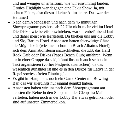
und mal weniger unterhaltsam, wie wir einstimmig fanden.
Großes Highlight war dagegen eine Fakir Show. Ja, mit
echten Fakirs, also diesmal keine Animateure. Das war der
Hammer!
Nach dem Abendessen und nach dem 45 minütigen
Showprogramm passierte ab 22 Uhr nicht mehr viel im Hotel.
Die Disko, wie bereits beschrieben, war ohrenbetäubend laut
und daher meist wie leergefegt. Da blieben uns nur die Lobby
und Sky Bar im Hotel. Ansonsten hatten feierwütige Gäste
die Möglichkeit (wie auch schon im Beach Albatros Hotel),
sich dem Animationsteam anzuschließen, die z.B. das Hard
Rock Cafe oder Diskos (Papas Beach Club) anfahren. Wenn
ihr in einer Gruppe da seid, könnt ihr euch auch selbst ein
Taxi organisieren (vorher Festpreis ausmachen), da das
wesentlich günstiger ist und es in den Diskos für Ladys in der
Regel sowieso freien Eintritt gibt.
Es gibt im Haupthaus noch ein Game Center mit Bowling
Bar, das wir allerdings nur einmal genutzt haben.
Ansonsten haben wir uns nach dem Showprogramm am
liebsten die Beine in den Shops und der Cleopatra Mall
vertreten, haben noch in der Lobby Bar etwas getrunken oder
sind auf unseren Zimmerbalkon.