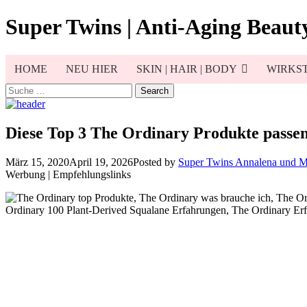
Skip
Super Twins | Anti-Aging Beauty
to
content
HOME
NEU HIER
SKIN | HAIR | BODY
WIRKST
Search
for:
Diese Top 3 The Ordinary Produkte passen 
März 15, 2020
April 19, 2026
Posted by
Super Twins Annalena und 
Werbung | Empfehlungslinks