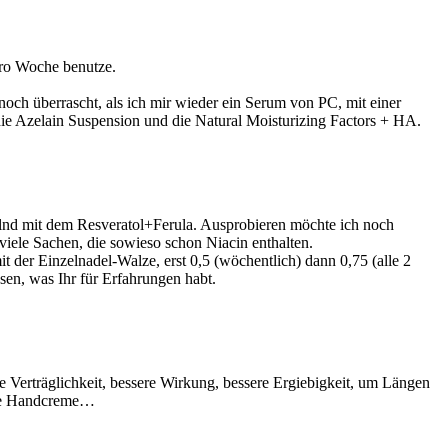
pro Woche benutze.
och überrascht, als ich mir wieder ein Serum von PC, mit einer
 die Azelain Suspension und die Natural Moisturizing Factors + HA.
nd mit dem Resveratol+Ferula. Ausprobieren möchte ich noch
ele Sachen, die sowieso schon Niacin enthalten.
it der Einzelnadel-Walze, erst 0,5 (wöchentlich) dann 0,75 (alle 2
sen, was Ihr für Erfahrungen habt.
e Verträglichkeit, bessere Wirkung, bessere Ergiebigkeit, um Längen
 die Handcreme…