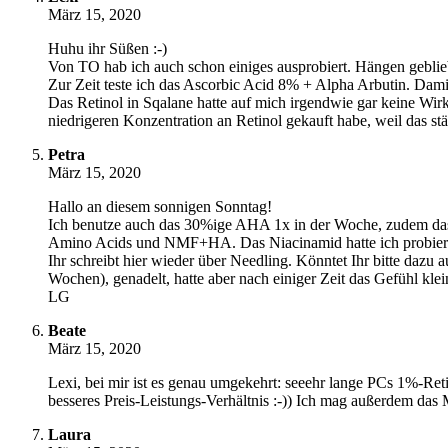
März 15, 2020
Huhu ihr Süßen :-)
Von TO hab ich auch schon einiges ausprobiert. Hängen geblie
Zur Zeit teste ich das Ascorbic Acid 8% + Alpha Arbutin. Damit
Das Retinol in Sqalane hatte auf mich irgendwie gar keine Wir
niedrigeren Konzentration an Retinol gekauft habe, weil das st
Petra
März 15, 2020
Hallo an diesem sonnigen Sonntag!
Ich benutze auch das 30%ige AHA 1x in der Woche, zudem das
Amino Acids und NMF+HA. Das Niacinamid hatte ich probiert, 
Ihr schreibt hier wieder über Needling. Könntet Ihr bitte dazu 
Wochen), genadelt, hatte aber nach einiger Zeit das Gefühl kl
LG
Beate
März 15, 2020
Lexi, bei mir ist es genau umgekehrt: seeehr lange PCs 1%-Ret
besseres Preis-Leistungs-Verhältnis :-)) Ich mag außerdem d
Laura