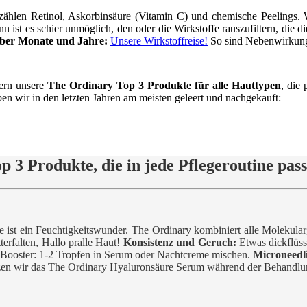
ählen Retinol, Askorbinsäure (Vitamin C) und chemische Peelings. W
n ist es schier unmöglich, den oder die Wirkstoffe rauszufiltern, die
ber Monate und Jahre:
Unsere Wirkstoffreise!
So sind Nebenwirkunge
dern unsere
The Ordinary Top 3 Produkte für alle Hauttypen
, die
n wir in den letzten Jahren am meisten geleert und nachgekauft:
p 3 Produkte, die in jede Pflegeroutine pas
e ist ein Feuchtigkeitswunder. The Ordinary kombiniert alle Molekul
terfalten, Hallo pralle Haut!
Konsistenz und Geruch:
Etwas dickflüssi
als Booster: 1-2 Tropfen in Serum oder Nachtcreme mischen.
Microneedl
utzen wir das The Ordinary Hyaluronsäure Serum während der Behandlu