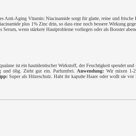
s Anti-Aging Vitamin: Niacinamide sorgt für glatte, reine und frische
Niacinamide plus 1% Zinc drin, so dass eine noch bessere Wirkung gege
ls Serum, wenn stärkere Hautprobleme vorliegen oder als Booster abe
alane ist ein hautidentischer Wirkstoff, der Feuchtigkeit spendet und da
 und ölig. Zieht gut ein. Parfumfrei.
Anwendung:
Wir mixen 1-2 
ipp:
Super als Hitzeschutz. Habt ihr kaputte Haare oder wollt sie v