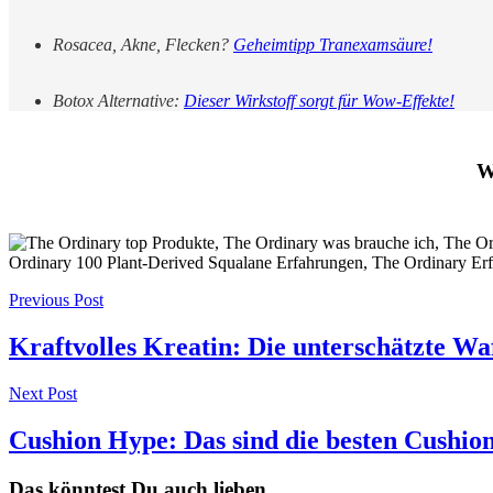
Rosacea, Akne, Flecken?
Geheimtipp Tranexamsäure!
Botox Alternative:
Dieser Wirkstoff sorgt für Wow-Effekte!
W
Post
Previous Post
navigation
Kraftvolles Kreatin: Die unterschätzte Wa
Next Post
Cushion Hype: Das sind die besten Cushion
Das könntest Du auch lieben