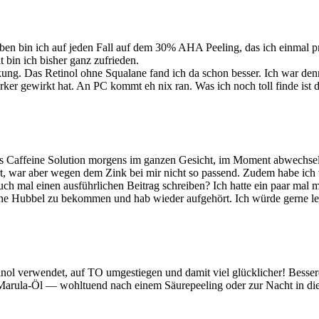
ben bin ich auf jeden Fall auf dem 30% AHA Peeling, das ich einmal 
 bin ich bisher ganz zufrieden.
kung. Das Retinol ohne Squalane fand ich da schon besser. Ich war denn
ärker gewirkt hat. An PC kommt eh nix ran. Was ich noch toll finde ist
 Caffeine Solution morgens im ganzen Gesicht, im Moment abwechsel
war aber wegen dem Zink bei mir nicht so passend. Zudem habe ich vi
auch mal einen ausführlichen Beitrag schreiben? Ich hatte ein paar mal m
eine Hubbel zu bekommen und hab wieder aufgehört. Ich würde gerne le
inol verwendet, auf TO umgestiegen und damit viel glücklicher! Besser
as Marula-Öl — wohltuend nach einem Säurepeeling oder zur Nacht in