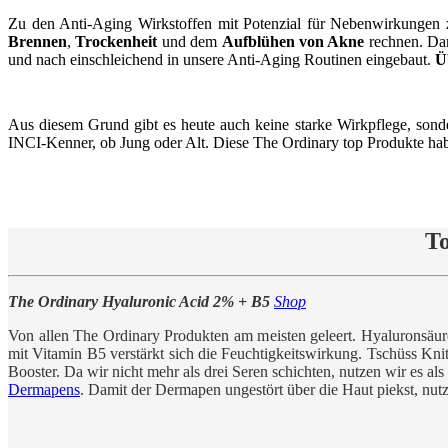
Zu den Anti-Aging Wirkstoffen mit Potenzial für Nebenwirkungen z
Brennen
,
Trockenheit
und dem
Aufblühen von Akne
rechnen. Dan
und nach einschleichend in unsere Anti-Aging Routinen eingebaut.
Ü
Aus diesem Grund gibt es heute auch keine starke Wirkpflege, son
INCI-Kenner, ob Jung oder Alt. Diese The Ordinary top Produkte habe
To
The Ordinary Hyaluronic Acid 2% + B5
Shop
Von allen The Ordinary Produkten am meisten geleert. Hyaluronsäur
mit Vitamin B5 verstärkt sich die Feuchtigkeitswirkung. Tschüss Knit
Booster. Da wir nicht mehr als drei Seren schichten, nutzen wir es 
Dermapens
. Damit der Dermapen ungestört über die Haut piekst, n