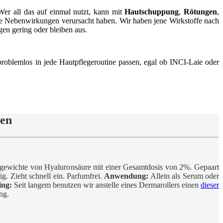
er all das auf einmal nutzt, kann mit
Hautschuppung
,
Rötungen
,
 die Nebenwirkungen verursacht haben. Wir haben jene Wirkstoffe nach
n gering oder bleiben aus.
 problemlos in jede Hautpflegeroutine passen, egal ob INCI-Laie oder
sen
argewichte von Hyaluronsäure mit einer Gesamtdosis von 2%. Gepaart
g. Zieht schnell ein. Parfumfrei.
Anwendung:
Allein als Serum oder
ing:
Seit langem benutzen wir anstelle eines Dermarollers einen
dieser
ng.