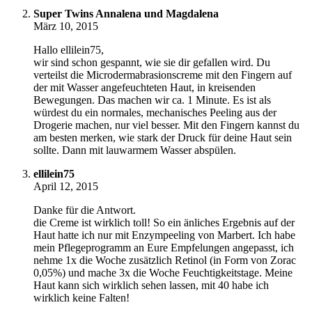
Super Twins Annalena und Magdalena
März 10, 2015
Hallo ellilein75,
wir sind schon gespannt, wie sie dir gefallen wird. Du
verteilst die Microdermabrasionscreme mit den Fingern auf
der mit Wasser angefeuchteten Haut, in kreisenden
Bewegungen. Das machen wir ca. 1 Minute. Es ist als
würdest du ein normales, mechanisches Peeling aus der
Drogerie machen, nur viel besser. Mit den Fingern kannst du
am besten merken, wie stark der Druck für deine Haut sein
sollte. Dann mit lauwarmem Wasser abspülen.
ellilein75
April 12, 2015
Danke für die Antwort.
die Creme ist wirklich toll! So ein änliches Ergebnis auf der
Haut hatte ich nur mit Enzympeeling von Marbert. Ich habe
mein Pflegeprogramm an Eure Empfelungen angepasst, ich
nehme 1x die Woche zusätzlich Retinol (in Form von Zorac
0,05%) und mache 3x die Woche Feuchtigkeitstage. Meine
Haut kann sich wirklich sehen lassen, mit 40 habe ich
wirklich keine Falten!