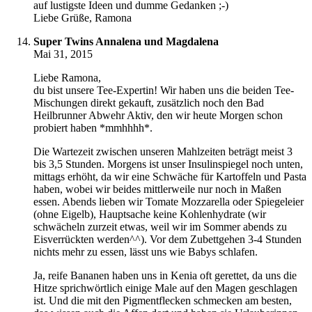
auf lustigste Ideen und dumme Gedanken ;-)
Liebe Grüße, Ramona
Super Twins Annalena und Magdalena
Mai 31, 2015
Liebe Ramona,
du bist unsere Tee-Expertin! Wir haben uns die beiden Tee-
Mischungen direkt gekauft, zusätzlich noch den Bad
Heilbrunner Abwehr Aktiv, den wir heute Morgen schon
probiert haben *mmhhhh*.
Die Wartezeit zwischen unseren Mahlzeiten beträgt meist 3
bis 3,5 Stunden. Morgens ist unser Insulinspiegel noch unten,
mittags erhöht, da wir eine Schwäche für Kartoffeln und Pasta
haben, wobei wir beides mittlerweile nur noch in Maßen
essen. Abends lieben wir Tomate Mozzarella oder Spiegeleier
(ohne Eigelb), Hauptsache keine Kohlenhydrate (wir
schwächeln zurzeit etwas, weil wir im Sommer abends zu
Eisverrückten werden^^). Vor dem Zubettgehen 3-4 Stunden
nichts mehr zu essen, lässt uns wie Babys schlafen.
Ja, reife Bananen haben uns in Kenia oft gerettet, da uns die
Hitze sprichwörtlich einige Male auf den Magen geschlagen
ist. Und die mit den Pigmentflecken schmecken am besten,