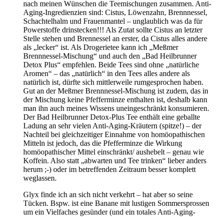
nach meinen Wünschen die Teemischungen zusammen. Anti-
Aging-Ingredienzien sind: Cistus, Löwenzahn, Brennnessel,
Schachtelhalm und Frauenmantel – unglaublich was da für
Powerstoffe drinstecken!!! Als Zutat sollte Cistus an letzter
Stelle stehen und Brennessel an erster, da Cistus alles andere
als „lecker“ ist. Als Drogerietee kann ich „Meßmer
Brennnessel-Mischung“ und auch den „Bad Heilbrunner
Detox Plus“ empfehlen. Beide Tees sind ohne „natürliche
Aromen“ – das „natürlich“ in den Tees alles andere als
natürlich ist, dürfte sich mittlerweile rumgesprochen haben.
Gut an der Meßmer Brennnessel-Mischung ist zudem, das in
der Mischung keine Pfefferminze enthalten ist, deshalb kann
man ihn auch meines Wissens uneingeschränkt konsumieren.
Der Bad Heilbrunner Detox-Plus Tee enthält eine geballte
Ladung an sehr vielen Anti-Aging-Kräutern (spitze!) – der
Nachteil bei gleichzeitiger Einnahme von homöopathischen
Mitteln ist jedoch, das die Pfefferminze die Wirkung
homöopathischer Mittel einschränkt/ aushebelt – genau wie
Koffein. Also statt „abwarten und Tee trinken“ lieber anders
herum ;-) oder im betreffenden Zeitraum besser komplett
weglassen.
Glyx finde ich an sich nicht verkehrt – hat aber so seine
Tücken. Bspw. ist eine Banane mit lustigen Sommersprossen
um ein Vielfaches gesünder (und ein totales Anti-Aging-