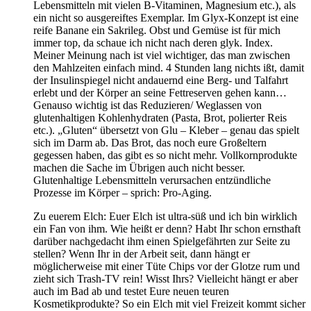
Lebensmitteln mit vielen B-Vitaminen, Magnesium etc.), als
ein nicht so ausgereiftes Exemplar. Im Glyx-Konzept ist eine
reife Banane ein Sakrileg. Obst und Gemüse ist für mich
immer top, da schaue ich nicht nach deren glyk. Index.
Meiner Meinung nach ist viel wichtiger, das man zwischen
den Mahlzeiten einfach mind. 4 Stunden lang nichts ißt, damit
der Insulinspiegel nicht andauernd eine Berg- und Talfahrt
erlebt und der Körper an seine Fettreserven gehen kann…
Genauso wichtig ist das Reduzieren/ Weglassen von
glutenhaltigen Kohlenhydraten (Pasta, Brot, polierter Reis
etc.). „Gluten“ übersetzt von Glu – Kleber – genau das spielt
sich im Darm ab. Das Brot, das noch eure Großeltern
gegessen haben, das gibt es so nicht mehr. Vollkornprodukte
machen die Sache im Übrigen auch nicht besser.
Glutenhaltige Lebensmitteln verursachen entzündliche
Prozesse im Körper – sprich: Pro-Aging.
Zu euerem Elch: Euer Elch ist ultra-süß und ich bin wirklich
ein Fan von ihm. Wie heißt er denn? Habt Ihr schon ernsthaft
darüber nachgedacht ihm einen Spielgefährten zur Seite zu
stellen? Wenn Ihr in der Arbeit seit, dann hängt er
möglicherweise mit einer Tüte Chips vor der Glotze rum und
zieht sich Trash-TV rein! Wisst Ihrs? Vielleicht hängt er aber
auch im Bad ab und testet Eure neuen teuren
Kosmetikprodukte? So ein Elch mit viel Freizeit kommt sicher