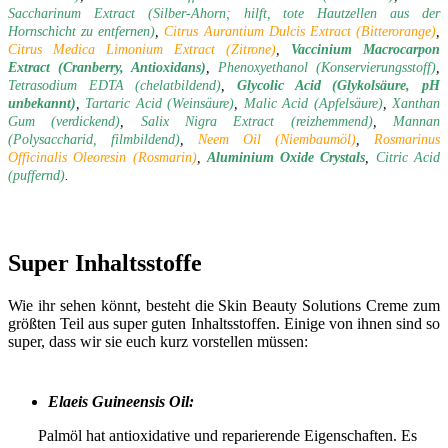
Saccharinum Extract (Silber-Ahorn; hilft, tote Hautzellen aus der
Hornschicht zu entfernen)
,
Citrus Aurantium Dulcis Extract (Bitterorange)
,
Citrus Medica Limonium Extract (Zitrone)
,
Vaccinium Macrocarpon
Extract (Cranberry, Antioxidans)
,
Phenoxyethanol (Konservierungsstoff)
,
Tetrasodium EDTA (chelatbildend)
,
Glycolic Acid (Glykolsäure, pH
unbekannt)
,
Tartaric Acid (Weinsäure)
,
Malic Acid (Apfelsäure)
,
Xanthan
Gum (verdickend)
,
Salix Nigra Extract (reizhemmend)
,
Mannan
(Polysaccharid, filmbildend)
,
Neem Oil (Niembaumöl)
,
Rosmarinus
Officinalis Oleoresin (Rosmarin)
,
Aluminium Oxide Crystals
,
Citric Acid
(puffernd)
.
Super Inhaltsstoffe
Wie ihr sehen könnt, besteht die Skin Beauty Solutions Creme zum
größten Teil aus super guten Inhaltsstoffen. Einige von ihnen sind so
super, dass wir sie euch kurz vorstellen müssen:
Elaeis Guineensis Oil:
Palmöl hat antioxidative und reparierende Eigenschaften. Es