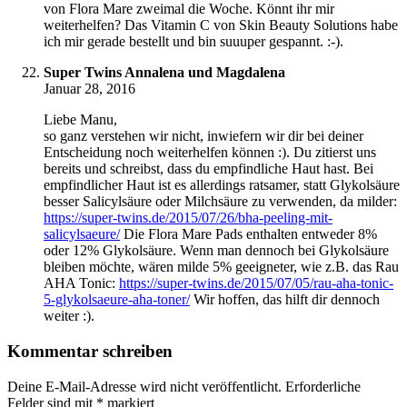
von Flora Mare zweimal die Woche. Könnt ihr mir
weiterhelfen? Das Vitamin C von Skin Beauty Solutions habe
ich mir gerade bestellt und bin suuuper gespannt. :-).
Super Twins Annalena und Magdalena
Januar 28, 2016
Liebe Manu,
so ganz verstehen wir nicht, inwiefern wir dir bei deiner
Entscheidung noch weiterhelfen können :). Du zitierst uns
bereits und schreibst, dass du empfindliche Haut hast. Bei
empfindlicher Haut ist es allerdings ratsamer, statt Glykolsäure
besser Salicylsäure oder Milchsäure zu verwenden, da milder:
https://super-twins.de/2015/07/26/bha-peeling-mit-
salicylsaeure/
Die Flora Mare Pads enthalten entweder 8%
oder 12% Glykolsäure. Wenn man dennoch bei Glykolsäure
bleiben möchte, wären milde 5% geeigneter, wie z.B. das Rau
AHA Tonic:
https://super-twins.de/2015/07/05/rau-aha-tonic-
5-glykolsaeure-aha-toner/
Wir hoffen, das hilft dir dennoch
weiter :).
Kommentar schreiben
Deine E-Mail-Adresse wird nicht veröffentlicht.
Erforderliche
Felder sind mit
*
markiert