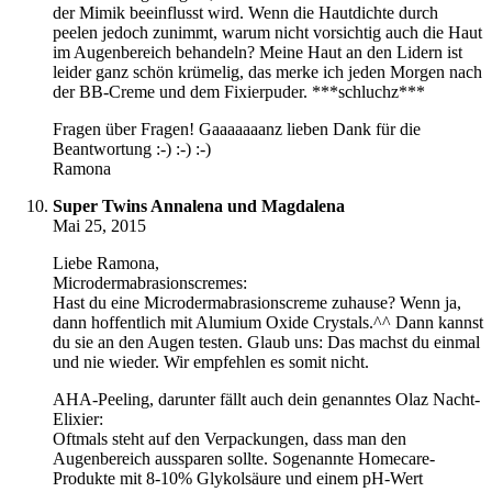
der Mimik beeinflusst wird. Wenn die Hautdichte durch
peelen jedoch zunimmt, warum nicht vorsichtig auch die Haut
im Augenbereich behandeln? Meine Haut an den Lidern ist
leider ganz schön krümelig, das merke ich jeden Morgen nach
der BB-Creme und dem Fixierpuder. ***schluchz***
Fragen über Fragen! Gaaaaaaanz lieben Dank für die
Beantwortung :-) :-) :-)
Ramona
Super Twins Annalena und Magdalena
Mai 25, 2015
Liebe Ramona,
Microdermabrasionscremes:
Hast du eine Microdermabrasionscreme zuhause? Wenn ja,
dann hoffentlich mit Alumium Oxide Crystals.^^ Dann kannst
du sie an den Augen testen. Glaub uns: Das machst du einmal
und nie wieder. Wir empfehlen es somit nicht.
AHA-Peeling, darunter fällt auch dein genanntes Olaz Nacht-
Elixier:
Oftmals steht auf den Verpackungen, dass man den
Augenbereich aussparen sollte. Sogenannte Homecare-
Produkte mit 8-10% Glykolsäure und einem pH-Wert