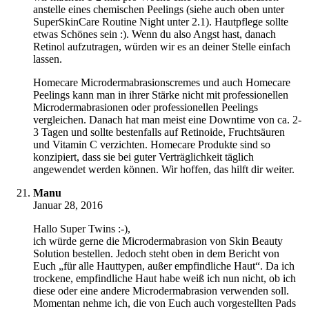
anstelle eines chemischen Peelings (siehe auch oben unter
SuperSkinCare Routine Night unter 2.1). Hautpflege sollte
etwas Schönes sein :). Wenn du also Angst hast, danach
Retinol aufzutragen, würden wir es an deiner Stelle einfach
lassen.
Homecare Microdermabrasionscremes und auch Homecare
Peelings kann man in ihrer Stärke nicht mit professionellen
Microdermabrasionen oder professionellen Peelings
vergleichen. Danach hat man meist eine Downtime von ca. 2-
3 Tagen und sollte bestenfalls auf Retinoide, Fruchtsäuren
und Vitamin C verzichten. Homecare Produkte sind so
konzipiert, dass sie bei guter Verträglichkeit täglich
angewendet werden können. Wir hoffen, das hilft dir weiter.
Manu
Januar 28, 2016
Hallo Super Twins :-),
ich würde gerne die Microdermabrasion von Skin Beauty
Solution bestellen. Jedoch steht oben in dem Bericht von
Euch „für alle Hauttypen, außer empfindliche Haut“. Da ich
trockene, empfindliche Haut habe weiß ich nun nicht, ob ich
diese oder eine andere Microdermabrasion verwenden soll.
Momentan nehme ich, die von Euch auch vorgestellten Pads