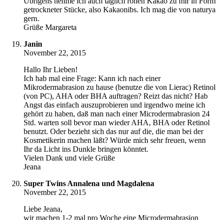
Übrigens nehme ich auch täglich rohen Kakao zu mir in Form
getrockneter Stücke, also Kakaonibs. Ich mag die von naturya
gern.
Grüße Margareta
Janin
November 22, 2015
Hallo Ihr Lieben!
Ich hab mal eine Frage: Kann ich nach einer
Mikrodermabrasion zu hause (benutze die von Lierac) Retinol
(von PC), AHA oder BHA auftragen? Reizt das nicht? Hab
Angst das einfach auszuprobieren und irgendwo meine ich
gehört zu haben, daß man nach einer Microdermabrasion 24
Std. warten soll bevor man wieder AHA, BHA oder Retinol
benutzt. Oder bezieht sich das nur auf die, die man bei der
Kosmetikerin machen läßt? Würde mich sehr freuen, wenn
Ihr da Licht ins Dunkle bringen könntet.
Vielen Dank und viele Grüße
Jeana
Super Twins Annalena und Magdalena
November 22, 2015
Liebe Jeana,
wir machen 1-2 mal pro Woche eine Microdermabrasion