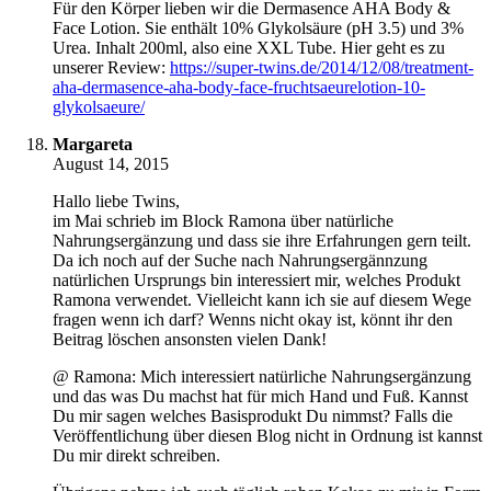
Für den Körper lieben wir die Dermasence AHA Body &
Face Lotion. Sie enthält 10% Glykolsäure (pH 3.5) und 3%
Urea. Inhalt 200ml, also eine XXL Tube. Hier geht es zu
unserer Review:
https://super-twins.de/2014/12/08/treatment-
aha-dermasence-aha-body-face-fruchtsaeurelotion-10-
glykolsaeure/
Margareta
August 14, 2015
Hallo liebe Twins,
im Mai schrieb im Block Ramona über natürliche
Nahrungsergänzung und dass sie ihre Erfahrungen gern teilt.
Da ich noch auf der Suche nach Nahrungsergännzung
natürlichen Ursprungs bin interessiert mir, welches Produkt
Ramona verwendet. Vielleicht kann ich sie auf diesem Wege
fragen wenn ich darf? Wenns nicht okay ist, könnt ihr den
Beitrag löschen ansonsten vielen Dank!
@ Ramona: Mich interessiert natürliche Nahrungsergänzung
und das was Du machst hat für mich Hand und Fuß. Kannst
Du mir sagen welches Basisprodukt Du nimmst? Falls die
Veröffentlichung über diesen Blog nicht in Ordnung ist kannst
Du mir direkt schreiben.