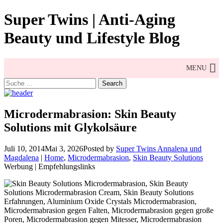
Skip
Super Twins | Anti-Aging
to
content
Beauty und Lifestyle Blog
MENU
Search
for:
Microdermabrasion: Skin Beauty
Solutions mit Glykolsäure
Juli 10, 2014
Mai 3, 2026
Posted by
Super Twins Annalena und
Magdalena
|
Home
,
Microdermabrasion
,
Skin Beauty Solutions
Werbung | Empfehlungslinks