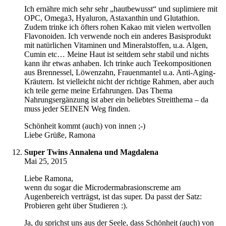
Ich ernähre mich sehr sehr „hautbewusst“ und suplimiere mit
OPC, Omega3, Hyaluron, Astaxanthin und Glutathion.
Zudem trinke ich öfters rohen Kakao mit vielen wertvollen
Flavonoiden. Ich verwende noch ein anderes Basisprodukt
mit natürlichen Vitaminen und Mineralstoffen, u.a. Algen,
Cumin etc… Meine Haut ist seitdem sehr stabil und nichts
kann ihr etwas anhaben. Ich trinke auch Teekompositionen
aus Brennessel, Löwenzahn, Frauenmantel u.a. Anti-Aging-
Kräutern. Ist vielleicht nicht der richtige Rahmen, aber auch
ich teile gerne meine Erfahrungen. Das Thema
Nahrungsergänzung ist aber ein beliebtes Streitthema – da
muss jeder SEINEN Weg finden.
Schönheit kommt (auch) von innen ;-)
Liebe Grüße, Ramona
Super Twins Annalena und Magdalena
Mai 25, 2015
Liebe Ramona,
wenn du sogar die Microdermabrasionscreme am
Augenbereich verträgst, ist das super. Da passt der Satz:
Probieren geht über Studieren :).
Ja, du sprichst uns aus der Seele, dass Schönheit (auch) von