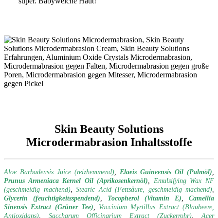
super. Babyweiche Haut!
Skin Beauty Solutions
Microdermabrasion Inhaltsstoffe
Aloe Barbadensis Juice (reizhemmend)
,
Elaeis Guineensis Oil (Palmöl)
,
Prunus Armeniaca Kernel Oil (Aprikosenkernöl)
,
Emulsifying Wax NF
(geschmeidig machend)
,
Stearic Acid (Fettsäure, geschmeidig machend)
,
Glycerin (feuchtigkeitsspendend)
,
Tocopherol (Vitamin E)
,
Camellia
Sinensis Extract (Grüner Tee)
,
Vaccinium Myrtillus Extract (Blaubeere,
Antioxidans)
,
Saccharum Officinarium Extract (Zuckerrohr)
,
Acer