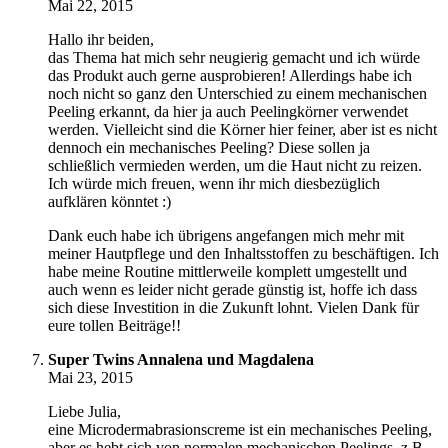
Mai 22, 2015
Hallo ihr beiden,
das Thema hat mich sehr neugierig gemacht und ich würde
das Produkt auch gerne ausprobieren! Allerdings habe ich
noch nicht so ganz den Unterschied zu einem mechanischen
Peeling erkannt, da hier ja auch Peelingkörner verwendet
werden. Vielleicht sind die Körner hier feiner, aber ist es nicht
dennoch ein mechanisches Peeling? Diese sollen ja
schließlich vermieden werden, um die Haut nicht zu reizen.
Ich würde mich freuen, wenn ihr mich diesbezüglich
aufklären könntet :)
Dank euch habe ich übrigens angefangen mich mehr mit
meiner Hautpflege und den Inhaltsstoffen zu beschäftigen. Ich
habe meine Routine mittlerweile komplett umgestellt und
auch wenn es leider nicht gerade günstig ist, hoffe ich dass
sich diese Investition in die Zukunft lohnt. Vielen Dank für
eure tollen Beiträge!!
Super Twins Annalena und Magdalena
Mai 23, 2015
Liebe Julia,
eine Microdermabrasionscreme ist ein mechanisches Peeling,
aber es hebt sich von normalen mechanischen Peelings, z.B.