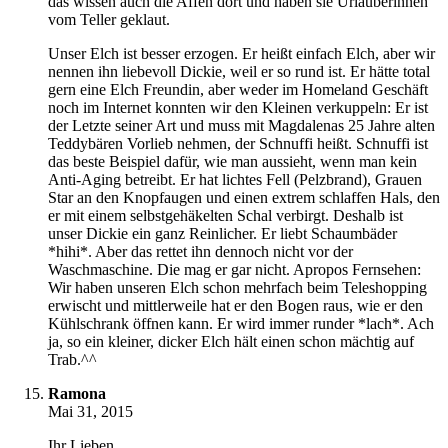
das wissen auch die Affen dort und haben sie Urlauberinnen
vom Teller geklaut.
Unser Elch ist besser erzogen. Er heißt einfach Elch, aber wir
nennen ihn liebevoll Dickie, weil er so rund ist. Er hätte total
gern eine Elch Freundin, aber weder im Homeland Geschäft
noch im Internet konnten wir den Kleinen verkuppeln: Er ist
der Letzte seiner Art und muss mit Magdalenas 25 Jahre alten
Teddybären Vorlieb nehmen, der Schnuffi heißt. Schnuffi ist
das beste Beispiel dafür, wie man aussieht, wenn man kein
Anti-Aging betreibt. Er hat lichtes Fell (Pelzbrand), Grauen
Star an den Knopfaugen und einen extrem schlaffen Hals, den
er mit einem selbstgehäkelten Schal verbirgt. Deshalb ist
unser Dickie ein ganz Reinlicher. Er liebt Schaumbäder
*hihi*. Aber das rettet ihn dennoch nicht vor der
Waschmaschine. Die mag er gar nicht. Apropos Fernsehen:
Wir haben unseren Elch schon mehrfach beim Teleshopping
erwischt und mittlerweile hat er den Bogen raus, wie er den
Kühlschrank öffnen kann. Er wird immer runder *lach*. Ach
ja, so ein kleiner, dicker Elch hält einen schon mächtig auf
Trab.^^
Ramona
Mai 31, 2015
Ihr Lieben,