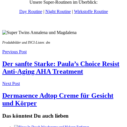
Unsere Super-Routinen im Überblick:
Day Routine
|
Night Routine
|
Wirkstoffe Routine
Produktbilder und INCI-Listen: dm
Post
Previous Post
navigation
Der sanfte Starke: Paula’s Choice Resist
Anti-Aging AHA Treatment
Next Post
Dermasence Adtop Creme für Gesicht
und Körper
Das könntest Du auch lieben