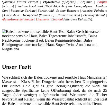
Sylvestris Flower Extract |
Phytosterols
(pflegend) | Arginine |
Parfum
(reizarm) | Sodium Acrylates/C10-30 Alkyl Acrylate Crosspolymer | Xanthan
Gum | Potassium Sorbate | Sorbic Acid | Sodium Benzoate | Ascorbyl Palmitate
| Citric Acid |
Tocopherol
(Vitamin E) | Rosmarinic Acid | Phenoxyethanol |
Alpha-Isomethyl Ionone
|
Limonene
|
Linalool
(allergene Duftstoffe).
Unser Fazit
Wie schlägt sich die Balea trockene und sensible Haut Mandelserie?
Masse statt Klasse?! Im Drogeriemarkt herrschen Dumpingpreise.
Für kleines Geld gibt es gute Reinigungstücher, die wohl für
ausgebuffte Sparfüchse keine Offenbarung sind, da sie nach 25
Tagen (oder weniger) aufgebraucht sind. Wir nutzen die Tücher
bevorzugt auf Reisen, wenn die Wasserqualität schlecht ist. Der Rest
der Balea trockene und sensible Haut Serie reizt uns nicht. Denn: