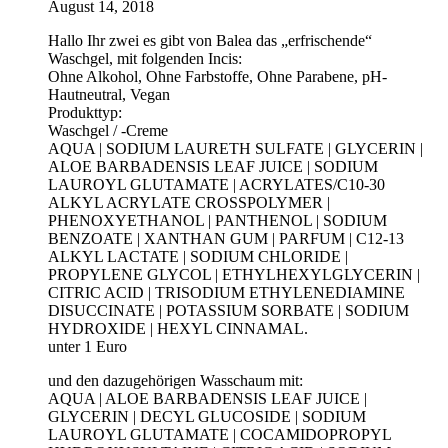
August 14, 2018
Hallo Ihr zwei es gibt von Balea das „erfrischende“
Waschgel, mit folgenden Incis:
Ohne Alkohol, Ohne Farbstoffe, Ohne Parabene, pH-
Hautneutral, Vegan
Produkttyp:
Waschgel / -Creme
AQUA | SODIUM LAURETH SULFATE | GLYCERIN |
ALOE BARBADENSIS LEAF JUICE | SODIUM
LAUROYL GLUTAMATE | ACRYLATES/C10-30
ALKYL ACRYLATE CROSSPOLYMER |
PHENOXYETHANOL | PANTHENOL | SODIUM
BENZOATE | XANTHAN GUM | PARFUM | C12-13
ALKYL LACTATE | SODIUM CHLORIDE |
PROPYLENE GLYCOL | ETHYLHEXYLGLYCERIN |
CITRIC ACID | TRISODIUM ETHYLENEDIAMINE
DISUCCINATE | POTASSIUM SORBATE | SODIUM
HYDROXIDE | HEXYL CINNAMAL.
unter 1 Euro
und den dazugehörigen Wasschaum mit:
AQUA | ALOE BARBADENSIS LEAF JUICE |
GLYCERIN | DECYL GLUCOSIDE | SODIUM
LAUROYL GLUTAMATE | COCAMIDOPROPYL