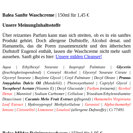
Balea Sanfte Waschcreme
| 150ml für 1,45 €
Unsere Meinun
g
Inhaltsstoffe
Über reizarmes Parfum kann man sich streiten, ob es in ein sanftes
Produkt gehört. Doch allergene Duftstoffe, Alcohol denat. und
Hamamelis, das die Poren zusammenzieht und den ätherischen
Duftstoff Eugenol enthält, lassen die Waschcreme nicht mehr sanft
aussehen. Sanft gibt es hier:
Unsere milden Cleanser!
Aqua | Ethylhexyl Stearate | Isopropyl Palmitate |
Glycerin
(feuchtigkeitsspendend) | Cetearyl Alcohol | Glyceryl Stearate Citrate |
Glyceryl Stearate | Butylene Glycol | Cetyl Palmitate | Decyl Oleate |
Prunus
Amygdalus Dulcis Oil
(Mandelöl) | Phenoxyethanol | Caprylyl Glycol |
Tocopheryl Acetate
(Vitamin E) | Decyl Glucoside |
Parfum
(reizarm) |
Alcohol
Denat.
| Mannitol | Sodium Carbomer | Cellulose | Trisodium Ethylenediamine
Disuccinate |
Cucumis Melo Fruit Extract
(pflegend) |
Hamamelis Virginiana
Leaf Extract
| Hydroxypropyl Methylcellulose |
Geraniol
|
Alpha-Isomethyl
Ionone
|
Citronellol
|
Limonene
|
Linalool
(allergene Duftstoffe) | Ci 77491.