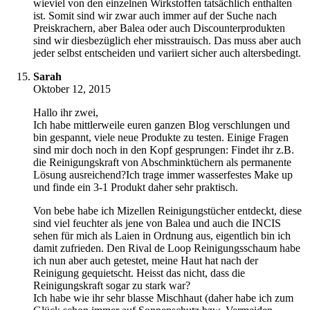
wieviel von den einzelnen Wirkstoffen tatsächlich enthalten
ist. Somit sind wir zwar auch immer auf der Suche nach
Preiskrachern, aber Balea oder auch Discounterprodukten
sind wir diesbezüglich eher misstrauisch. Das muss aber auch
jeder selbst entscheiden und variiert sicher auch altersbedingt.
Sarah
Oktober 12, 2015
Hallo ihr zwei,
Ich habe mittlerweile euren ganzen Blog verschlungen und
bin gespannt, viele neue Produkte zu testen. Einige Fragen
sind mir doch noch in den Kopf gesprungen: Findet ihr z.B.
die Reinigungskraft von Abschminktüchern als permanente
Lösung ausreichend?Ich trage immer wasserfestes Make up
und finde ein 3-1 Produkt daher sehr praktisch.
Von bebe habe ich Mizellen Reinigungstücher entdeckt, diese
sind viel feuchter als jene von Balea und auch die INCIS
sehen für mich als Laien in Ordnung aus, eigentlich bin ich
damit zufrieden. Den Rival de Loop Reinigungsschaum habe
ich nun aber auch getestet, meine Haut hat nach der
Reinigung gequietscht. Heisst das nicht, dass die
Reinigungskraft sogar zu stark war?
Ich habe wie ihr sehr blasse Mischhaut (daher habe ich zum