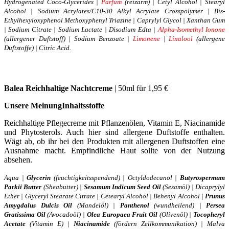
Hydrogenated Coco-Glycerides |
Parfum
(reizarm) | Cetyl Alcohol | Stearyl
Alcohol | Sodium Acrylates/C10-30 Alkyl Acrylate Crosspolymer | Bis-
Ethylhexyloxyphenol Methoxyphenyl Triazine | Caprylyl Glycol | Xanthan Gum
| Sodium Citrate | Sodium Lactate | Disodium Edta |
Alpha-Isomethyl Ionone
(allergener Duftstoff) | Sodium Benzoate |
Limonene
|
Linalool
(allergene
Duftstoffe) | Citric Acid.
Balea Reichhaltige Nachtcreme
| 50ml für 1,95 €
Unsere Meinun
g
Inhaltsstoffe
Reichhaltige Pflegecreme mit Pflanzenölen, Vitamin E, Niacinamide
und Phytosterols. Auch hier sind allergene Duftstoffe enthalten.
Wägt ab, ob ihr bei den Produkten mit allergenen Duftstoffen eine
Ausnahme macht. Empfindliche Haut sollte von der Nutzung
absehen.
Aqua |
Glycerin
(feuchtigkeitsspendend) | Octyldodecanol |
Butyrospermum
Parkii Butter
(Sheabutter) |
Sesamum Indicum Seed Oil
(Sesamöl) | Dicaprylyl
Ether | Glyceryl Stearate Citrate | Cetearyl Alcohol | Behenyl Alcohol |
Prunus
Amygdalus Dulcis Oil
(Mandelöl) |
Panthenol
(wundheilend) |
Persea
Gratissima Oil
(Avocadoöl) |
Olea Europaea Fruit Oil
(Olivenöl) |
Tocopheryl
Acetate
(Vitamin E) |
Niacinamide
(fördern Zellkommunikation) | Malva