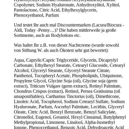
Copolymer, Sodium Hyaluronate, Anhydroxylitol, Xylitol,
Pantolactone, Citric Acid, Ethylhexylglycerin,
Phenoxyethanol, Parfum
Und testet Ihr auch mal Discountermarken (Lacura/Biocura -
Aldi, Today -Penny…)? Die haben mittlerweile ja große
Sortimente, auch an Bodylotions etc.
Was haltet Ihr z.B. von dieser Nachtcreme (wurde sowohl
von Stiftung W. als auch Ökotest sehr gut bewertet):
Aqua, Caprylic/Capric Triglyceride, Glycerin, Dicaprylyl
Carbonate, Ethylhexyl Stearate, Cetearyl Glucoside, Cetearyl
Alcohol, Glyceryl Stearate, Glyceryl Stearate Citrate,
Panthenol, Tocopheryl Acetate, Phospholipids, Ubiquinone,
Propylene Glycol, Glycine Soja (oil), Glycine soja (germ
extract), Triticum Vulgare (germ extract), Retinyl Palmitate,
Chondrus Crispus (extract), Retinol, Persea Gratissima (oil
unsaponifiables), Carthamus Tinctorius (oil), Dimethicone,
Linoleic Acid, Tocopherol, Sodium Cetearyl Sulfate, Sodium
Hyaluronate, Parfum, Ascorbyl Palmitate, Lecithin, Glyceryl
Oleate, Citric Acid, Benzyl Benzoate, Benzyl Salicylate,
Citronellol, Eugenol, Geraniol, Hexyl Cinnamal, Butylphenyl
Methylpropional, Limonene, Linalool, Alpha-Isomethyl
Ionone, Phenoxyethanol, Benzoic Acid, Dehydroacetic Acid