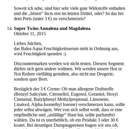
Soweit ich sehe, sind hier sehr viele gute Wirkstoffe enthalten
und die „bösen“ Incis erst im letzten Drittel, oder? Ist das bei
dem Preis (unter 3 €) zu verschmerzen?
Super Twins Annalena und Magdalena
Oktober 11, 2015
Liebes Julchen,
das Balea Aqua Feuchtigkeitsserum sieht in Ordnung aus,
wird Feuchtigkeit spenden :).
Discountermarken werden wir nicht testen. Diesem Segment
dürfen sich gern andere widmen. Wir werden unsere Hot or
Not Reihen vielfältig gestalten, also nicht nur Drogerie,
sondern quer Beet.
Bezüglich der 3 € Creme: Ob man allergene Duftstoffe
(Benzyl Salicylate, Citronellol, Eugenol, Geraniol, Hexyl
Cinnamal, Butylphenyl Methylpropional, Limonene,
Linalool, Alpha-Isomethyl Ionone) verschmerzen kann, sollte
jeder selbst abwägen. Wer von sich selbst weiß, dass er eine
empfindliche und „anfällige“ Haut hat, sollte parfumfrei
wählen. Da ist es unerheblich, ob ein Produkt 3 oder 30 €
kostet. Bei derartigen Dumpingpreisen fragen wir uns oft,