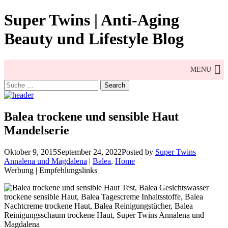
Skip
Super Twins | Anti-Aging
to
content
Beauty und Lifestyle Blog
MENU
Search
for:
Balea trockene und sensible Haut
Mandelserie
Oktober 9, 2015
September 24, 2022
Posted by
Super Twins
Annalena und Magdalena
|
Balea
,
Home
Werbung | Empfehlungslinks