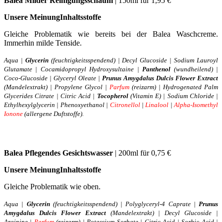
Balea Milder Reinigungsschaum
| 150ml für 1,95 €
Unsere Meinun
g
Inhaltsstoffe
Gleiche Problematik wie bereits bei der Balea Waschcreme.
Immerhin milde Tenside.
Aqua |
Glycerin
(feuchtigkeitsspendend) | Decyl Glucoside | Sodium Lauroyl
Glutamate | Cocamidopropyl Hydroxysultaine |
Panthenol
(wundheilend) |
Coco-Glucoside | Glyceryl Oleate |
Prunus Amygdalus Dulcis Flower Extract
(Mandelextrakt) | Propylene Glycol |
Parfum
(reizarm) | Hydrogenated Palm
Glycerides Citrate | Citric Acid |
Tocopherol
(Vitamin E) | Sodium Chloride |
Ethylhexylglycerin | Phenoxyethanol |
Citronellol
|
Linalool
|
Alpha-Isomethyl
Ionone
(allergene Duftstoffe).
Balea Pflegendes Gesichtswasser
| 200ml für 0,75 €
Unsere Meinun
g
Inhaltsstoffe
Gleiche Problematik wie oben.
Aqua |
Glycerin
(feuchtigkeitsspendend) | Polyglyceryl-4 Caprate |
Prunus
Amygdalus Dulcis Flower Extract
(Mandelextrakt) | Decyl Glucoside |
Arginine |
Parfum
(reizarm) | Potassium Sorbate | Citric Acid | Sorbic Acid |