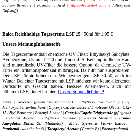
Sodium Benzoate | Rosmarinic Acid |
Alpha-Isomethyl Ionone
(allergener
Duftstoff).
Balea Reichhaltige Tagescreme
LSF 15
| 50ml für 1,95 €
Unsere Meinun
g
Inhaltsstoffe
Die Tagescreme enthält chemische UV-Filter: Ethylhexyl Salicylate,
Avobenzone, Uvinul T 150 und Tinosorb S. Bei empfindlicher Haut
sind mineralische UV-Filter die bessere Option, da chemische UV-
Filter ein Irritationspotenzial mitbringen. Da hilft nur ausprobieren.
Der LSF könnte höher sein. Wir bevorzugen LSF 30-50, auch im
Winter. Bei einer Tagescreme mit LSF möchten wir keine allergenen
Duftstoffe im Gesicht haben. Bessere Alternativen, auch mit
höherem LSF, findet ihr hier:
Unsere Sonnenlieblinge!
Aqua |
Glycerin
(feuchtigkeitsspendend) | Ethylhexyl Salicylate | Butyl
Methoxydibenzoylmethane | Glyceryl Citrate/ Lactate/ Linoleate/ Oleate | C12-
15 Alkyl Benzoate | Behenyl Alcohol |
Caprylic/Capric Triglyceride
(pflegend)
| Cetearyl Alcohol | Ethylhexyl Triazone | Glyceryl Stearate |
Prunus
Amygdalus Dulcis Oil
(Mandelöl) | Malva Sylvestris Flower Extract |
Panthenol
(wundheilend) |
Tocopheryl Acetate
(Vitamin E) | Phenoxyethanol |