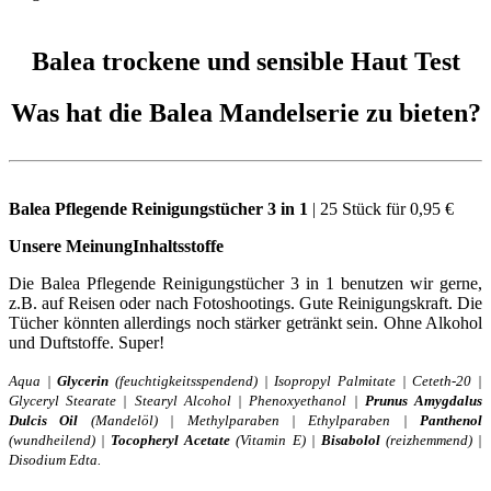
Balea trockene und sensible Haut Test
Was hat die Balea Mandelserie zu bieten?
Balea Pflegende Reinigungstücher 3 in 1
| 25 Stück für 0,95 €
Unsere Meinun
g
Inhaltsstoffe
Die Balea Pflegende Reinigungstücher 3 in 1 benutzen wir gerne,
z.B. auf Reisen oder nach Fotoshootings. Gute Reinigungskraft. Die
Tücher könnten allerdings noch stärker getränkt sein. Ohne Alkohol
und Duftstoffe. Super!
Aqua |
Glycerin
(feuchtigkeitsspendend) | Isopropyl Palmitate | Ceteth-20 |
Glyceryl Stearate | Stearyl Alcohol | Phenoxyethanol |
Prunus Amygdalus
Dulcis Oil
(Mandelöl) | Methylparaben | Ethylparaben |
Panthenol
(wundheilend) |
Tocopheryl Acetate
(Vitamin E) |
Bisabolol
(reizhemmend) |
Disodium Edta.