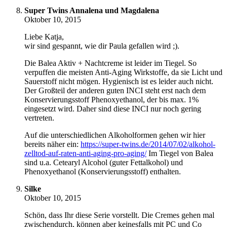
Super Twins Annalena und Magdalena
Oktober 10, 2015
Liebe Katja,
wir sind gespannt, wie dir Paula gefallen wird ;).
Die Balea Aktiv + Nachtcreme ist leider im Tiegel. So
verpuffen die meisten Anti-Aging Wirkstoffe, da sie Licht und
Sauerstoff nicht mögen. Hygienisch ist es leider auch nicht.
Der Großteil der anderen guten INCI steht erst nach dem
Konservierungsstoff Phenoxyethanol, der bis max. 1%
eingesetzt wird. Daher sind diese INCI nur noch gering
vertreten.
Auf die unterschiedlichen Alkoholformen gehen wir hier
bereits näher ein:
https://super-twins.de/2014/07/02/alkohol-
zelltod-auf-raten-anti-aging-pro-aging/
Im Tiegel von Balea
sind u.a. Cetearyl Alcohol (guter Fettalkohol) und
Phenoxyethanol (Konservierungsstoff) enthalten.
Silke
Oktober 10, 2015
Schön, dass Ihr diese Serie vorstellt. Die Cremes gehen mal
zwischendurch, können aber keinesfalls mit PC und Co