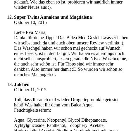
gekauft. Wie das eben so ist, probieren wir natürlich immer
wieder Neues aus ;).
Super Twins Annalena und Magdalena
Oktober 10, 2015
Liebe Eva-Maria,
Danke für deine Tipps! Das Balea Med Gesichtswasser haben
wir selbst auch da und auch oben unsere Review verlinkt ;).
Das Waschgel haben wir schon mal gecheckt auf Wunsch
eines Lesers, ist in der Tat gut. Wir haben es allerdings noch
nicht selbst ausprobiert, testen gerade die Nivea Waschcreme,
die auch sehr schön ist. Für Tipps sind wir immer sehr
dankbar. Also immer her damit :D So wurden wir schon so
manches Mal angefixt.
Julchen
Oktober 11, 2015
Toll, dass Ihr auch mal wieder Drogerieprodukte getestet
habt! Was haltet Ihr denn vom Balea Aqua
Feuchtigkeitsserum:
Aqua, Glycerine, Neopentyl Glycol Diheptanoate,
Xylitylglucoside, Panthenol, Tocopheryl Acetate,
Hydroxyethyl Acrylate/Sodium Acryloyldimethyltaurate