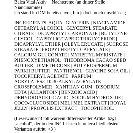
Balea Vital Aktiv + Nachtcreme (an dritter Stelle
Niancinamide)
ich stand im DM bereits davor, bin jedoch noch unschlüssig.
INGREDIENTS: AQUA | GLYCERIN | NIACINAMIDE |
CETEARYL ALCOHOL | GLYCERYL STEARATE
CITRATE | DICAPRYLYL CARBONATE | BUTYLENE
GLYCOL | CAPRYLIC/CAPRIC TRIGLYCERIDE |
DICAPRYLYL ETHER | OLEYL ERUCATE | SUCROSE
STEARATE | PROPYLHEPTYL CAPRYLATE |
CALCIUM GLUCONATE | MYRISTYL MYRISTATE |
PHENOXYETHANOL | THEOBROMA CACAO SEED
BUTTER | DIMETHICONE | BUTYROSPERMUM
PARKII BUTTER | PANTHENOL | GLYCINE SOJA OIL |
TOCOPHERYL ACETATE | PARFUM |
ACRYLATES/C10-30 ALKYL ACRYLATE
CROSSPOLYMER | XANTHAN GUM | DISODIUM
EDTA | ALLANTOIN | BENZOIC ACID |
DEHYDROACETIC ACID | SODIUM HYDROXIDE |
COCO-GLUCOSIDE | MEL | MEL EXTRACT | ROYAL
JELLY | PROPOLIS EXTRACT | TOCOPHEROL.
(Leserwunsch! toll wäreein differenzierter Artikel bzgl
„alcohol“, der in den INCI Listen in unterschiedlichsten
Varianten auftritt. <3 )