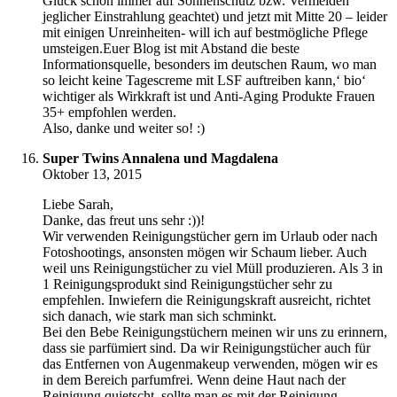
Glück schon immer auf Sonnenschutz bzw. Vermeiden
jeglicher Einstrahlung geachtet) und jetzt mit Mitte 20 – leider
mit einigen Unreinheiten- will ich auf bestmögliche Pflege
umsteigen.Euer Blog ist mit Abstand die beste
Informationsquelle, besonders im deutschen Raum, wo man
so leicht keine Tagescreme mit LSF auftreiben kann,‘ bio‘
wichtiger als Wirkkraft ist und Anti-Aging Produkte Frauen
35+ empfohlen werden.
Also, danke und weiter so! :)
Super Twins Annalena und Magdalena
Oktober 13, 2015
Liebe Sarah,
Danke, das freut uns sehr :))!
Wir verwenden Reinigungstücher gern im Urlaub oder nach
Fotoshootings, ansonsten mögen wir Schaum lieber. Auch
weil uns Reinigungstücher zu viel Müll produzieren. Als 3 in
1 Reinigungsprodukt sind Reinigungstücher sehr zu
empfehlen. Inwiefern die Reinigungskraft ausreicht, richtet
sich danach, wie stark man sich schminkt.
Bei den Bebe Reinigungstüchern meinen wir uns zu erinnern,
dass sie parfümiert sind. Da wir Reinigungstücher auch für
das Entfernen von Augenmakeup verwenden, mögen wir es
in dem Bereich parfumfrei. Wenn deine Haut nach der
Reinigung quietscht, sollte man es mit der Reinigung