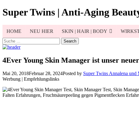
Skip
Super Twins | Anti-Aging Beauty
to
content
HOME
NEU HIER
SKIN | HAIR | BODY
WIRKST
Search
for:
4Ever Young Skin Manager ist unser neue
Mai 20, 2018
Februar 28, 2024
Posted by
Super Twins Annalena und
Werbung | Empfehlungslinks