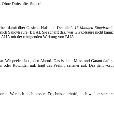
. Ohne Duftstoffe. Super!
chen damit über Gesicht, Hals und Dekolleté.
15 Minuten Einwirkzeit
lich Salicylsäure (BHA). Sie schafft das, was Glykolsäure nicht kann
on AHA mit der reinigenden Wirkung von BHA.
rbar. Wir peelen fast jeden Abend. Das ist kein Muss und Garant dafür
en oder Rötungen auf, tragt das Peeling seltener auf. Das geht vorü
erloren. Wer sich noch bessere Ergebnisse erhofft, auch weil er stär