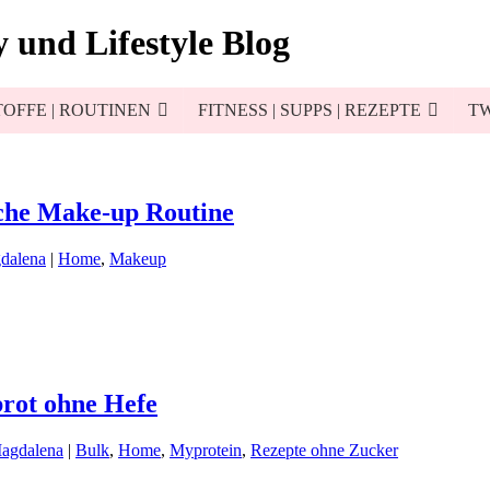
 und Lifestyle Blog
OFFE | ROUTINEN
FITNESS | SUPPS | REZEPTE
TW
che Make-up Routine
dalena
|
Home
,
Makeup
rot ohne Hefe
Magdalena
|
Bulk
,
Home
,
Myprotein
,
Rezepte ohne Zucker