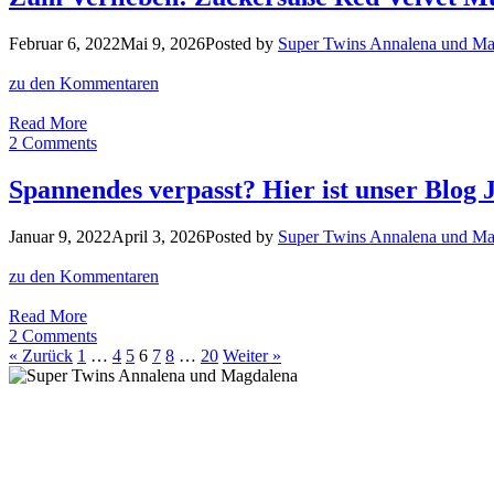
Öl
Test:
Februar 6, 2022
Mai 9, 2026
Posted by
Super Twins Annalena und Ma
Kleiner
Tropfen,
zu den Kommentaren
überragende
Wirkung?!
Zum
Read More
Verlieben:
2 Comments
Zuckersüße
Red
Spannendes verpasst? Hier ist unser Blog 
Velvet
Muffins
Januar 9, 2022
April 3, 2026
Posted by
Super Twins Annalena und Ma
mit
Rote
zu den Kommentaren
Bete
Spannendes
Read More
verpasst?
2 Comments
Hier
« Zurück
1
…
4
5
6
7
8
…
20
Weiter »
ist
unser
Blog
Jahresrückblick
2021!