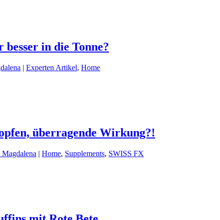
r besser in die Tonne?
dalena
|
Experten Artikel
,
Home
opfen, überragende Wirkung?!
d Magdalena
|
Home
,
Supplements
,
SWISS FX
ffins mit Rote Bete