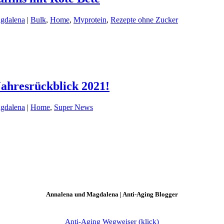
gdalena
|
Bulk
,
Home
,
Myprotein
,
Rezepte ohne Zucker
Jahresrückblick 2021!
gdalena
|
Home
,
Super News
Annalena und Magdalena | Anti-Aging Blogger
Anti-Aging Wegweiser (klick)