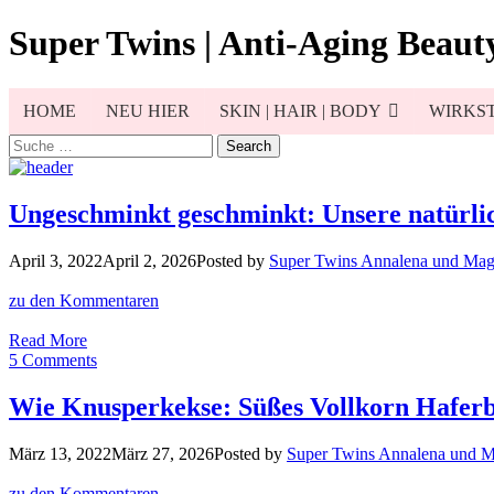
Skip
Super Twins | Anti-Aging Beauty
to
content
HOME
NEU HIER
SKIN | HAIR | BODY
WIRKST
Search
for:
Ungeschminkt geschminkt: Unsere natürli
April 3, 2022
April 2, 2026
Posted by
Super Twins Annalena und Mag
zu den Kommentaren
Ungeschminkt
Read More
geschminkt:
5 Comments
Unsere
natürliche
Wie Knusperkekse: Süßes Vollkorn Haferb
Make-
up
März 13, 2022
März 27, 2026
Posted by
Super Twins Annalena und 
Routine
zu den Kommentaren