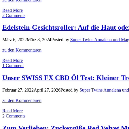
Wie
Read More
Knusperkekse:
2 Comments
Süßes
Vollkorn
Edelstein-Gesichtsroller: Auf die Haut ode
Haferbrot
ohne
März 6, 2022
März 8, 2024
Posted by
Super Twins Annalena und Mag
Hefe
zu den Kommentaren
Edelstein-
Read More
Gesichtsroller:
1 Comment
Auf
die
Unser SWISS FX CBD Öl Test: Kleiner Tr
Haut
oder
Februar 27, 2022
April 27, 2026
Posted by
Super Twins Annalena un
besser
in
zu den Kommentaren
die
Tonne?
Unser
Read More
SWISS
2 Comments
FX
CBD
Zum Verlieben: Zuckersüße Red Velvet Mu