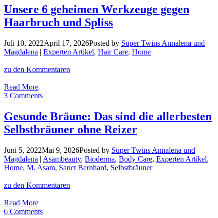
Die
Unsere 6 geheimen Werkzeuge gegen
kalorienärmsten
Haarbruch und Spliss
Soft
Cake
Brownies
Juli 10, 2022
April 17, 2026
Posted by
Super Twins Annalena und
ever!
Magdalena
|
Experten Artikel
,
Hair Care
,
Home
zu den Kommentaren
Unsere
Read More
6
3 Comments
geheimen
Werkzeuge
Gesunde Bräune: Das sind die allerbesten
gegen
Selbstbräuner ohne Reizer
Haarbruch
und
Spliss
Juni 5, 2022
Mai 9, 2026
Posted by
Super Twins Annalena und
Magdalena
|
Asambeauty
,
Bioderma
,
Body Care
,
Experten Artikel
,
Home
,
M. Asam
,
Sanct Bernhard
,
Selbstbräuner
zu den Kommentaren
Gesunde
Read More
Bräune:
6 Comments