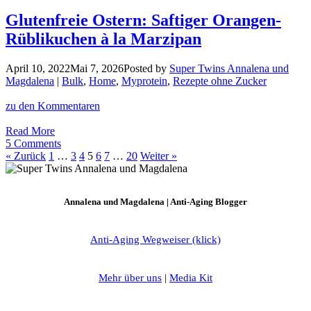
Das
sind
Glutenfreie Ostern: Saftiger Orangen-
die
Rüblikuchen à la Marzipan
allerbesten
Selbstbräuner
ohne
April 10, 2022
Mai 7, 2026
Posted by
Super Twins Annalena und
Reizer
Magdalena
|
Bulk
,
Home
,
Myprotein
,
Rezepte ohne Zucker
zu den Kommentaren
Glutenfreie
Read More
Ostern:
5 Comments
Saftiger
« Zurück
1
…
3
4
5
6
7
…
20
Weiter »
Orangen-
Rüblikuchen
à
Annalena und Magdalena | Anti-Aging Blogger
la
Marzipan
Anti-Aging Wegweiser (klick)
Mehr über uns
|
Media Kit