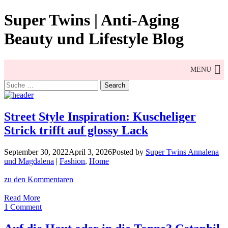
Skip
Super Twins | Anti-Aging
to
content
Beauty und Lifestyle Blog
MENU
Search
for:
Street Style Inspiration: Kuscheliger
Strick trifft auf glossy Lack
September 30, 2022
April 3, 2026
Posted by
Super Twins Annalena
und Magdalena
|
Fashion
,
Home
zu den Kommentaren
Street
Read More
Style
1 Comment
Inspiration:
Kuscheliger