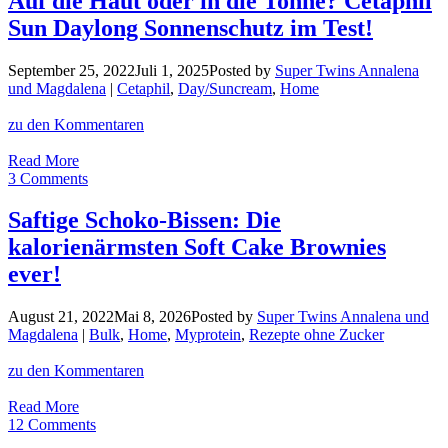
Auf die Haut oder in die Tonne? Cetaphil
Strick
Sun Daylong Sonnenschutz im Test!
trifft
auf
glossy
September 25, 2022
Juli 1, 2025
Posted by
Super Twins Annalena
Lack
und Magdalena
|
Cetaphil
,
Day/Suncream
,
Home
zu den Kommentaren
Auf
Read More
die
3 Comments
Haut
oder
Saftige Schoko-Bissen: Die
in
kalorienärmsten Soft Cake Brownies
die
Tonne?
ever!
Cetaphil
Sun
August 21, 2022
Mai 8, 2026
Posted by
Super Twins Annalena und
Daylong
Magdalena
|
Bulk
,
Home
,
Myprotein
,
Rezepte ohne Zucker
Sonnenschutz
im
zu den Kommentaren
Test!
Saftige
Read More
Schoko-
12 Comments
Bissen: