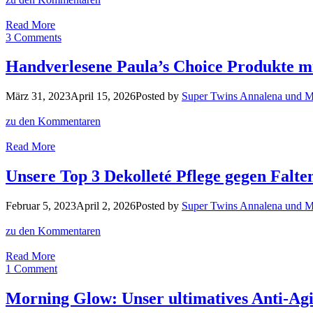
Paula’s
Read More
Choice
3 Comments
Advanced
Sun
Handverlesene Paula’s Choice Produkte mi
Protection
Tagescreme
März 31, 2023
April 15, 2026
Posted by
Super Twins Annalena und 
LSF
50
zu den Kommentaren
Test
+
Handverlesene
Read More
Video!
Paula’s
Choice
Unsere Top 3 Dekolleté Pflege gegen Falt
Produkte
mit
Februar 5, 2023
April 2, 2026
Posted by
Super Twins Annalena und 
Anti-
Aging
zu den Kommentaren
Waffenschein!
Unsere
Read More
Top
1 Comment
3
Dekolleté
Morning Glow: Unser ultimatives Anti-A
Pflege