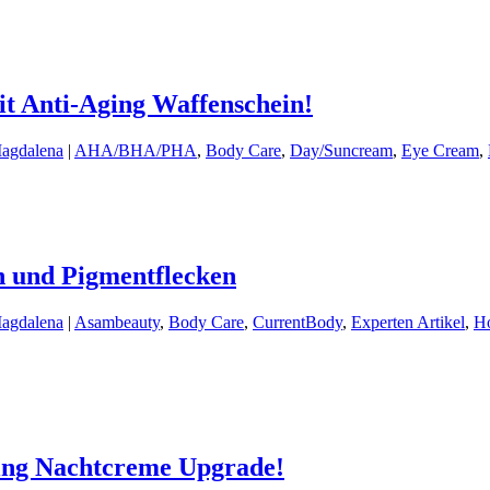
t Anti-Aging Waffenschein!
Magdalena
|
AHA/BHA/PHA
,
Body Care
,
Day/Suncream
,
Eye Cream
,
en und Pigmentflecken
Magdalena
|
Asambeauty
,
Body Care
,
CurrentBody
,
Experten Artikel
,
H
ging Nachtcreme Upgrade!