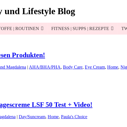
 und Lifestyle Blog
OFFE | ROUTINEN
FITNESS | SUPPS | REZEPTE
TW
sen Produkten!
und Magdalena
|
AHA/BHA/PHA
,
Body Care
,
Eye Cream
,
Home
,
Nig
agescreme LSF 50 Test + Video!
agdalena
|
Day/Suncream
,
Home
,
Paula's Choice