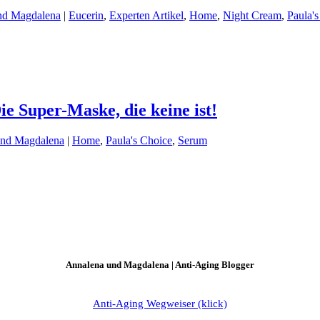
nd Magdalena
|
Eucerin
,
Experten Artikel
,
Home
,
Night Cream
,
Paula'
e Super-Maske, die keine ist!
und Magdalena
|
Home
,
Paula's Choice
,
Serum
Annalena und Magdalena | Anti-Aging Blogger
Anti-Aging Wegweiser (klick)