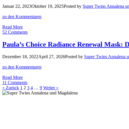
gegen
Januar 22, 2023
Oktober 19, 2025
Posted by
Super Twins Annalena u
Falten
und
zu den Kommentaren
Pigmentflecken
Morning
Read More
Glow:
52 Comments
Unser
ultimatives
Paula’s Choice Radiance Renewal Mask: Di
Anti-
Aging
Dezember 18, 2022
April 27, 2026
Posted by
Super Twins Annalena 
Nachtcreme
Upgrade!
zu den Kommentaren
Paula’s
Read More
Choice
11 Comments
Radiance
« Zurück
1
2
3
4
…
9
Weiter »
Renewal
Mask:
Die
Super-
Maske,
die
keine
ist!