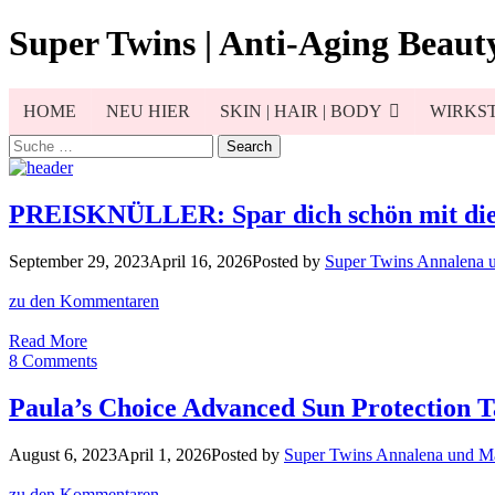
Skip
Super Twins | Anti-Aging Beauty
to
content
HOME
NEU HIER
SKIN | HAIR | BODY
WIRKST
Search
for:
PREISKNÜLLER: Spar dich schön mit die
September 29, 2023
April 16, 2026
Posted by
Super Twins Annalena 
zu den Kommentaren
PREISKNÜLLER:
Read More
Spar
8 Comments
dich
schön
Paula’s Choice Advanced Sun Protection T
mit
diesen
August 6, 2023
April 1, 2026
Posted by
Super Twins Annalena und M
Produkten!
zu den Kommentaren