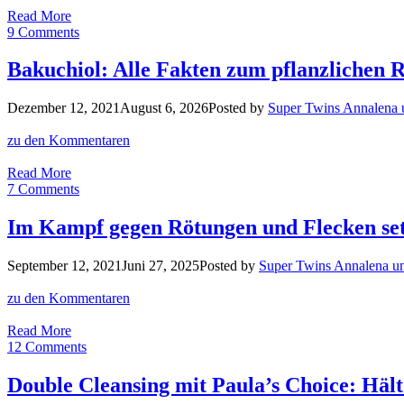
6
Read More
Wege,
9 Comments
um
die
Bakuchiol: Alle Fakten zum pflanzlichen R
Verträglichkeit
von
Dezember 12, 2021
August 6, 2026
Posted by
Super Twins Annalena
Retinol
zu
zu den Kommentaren
erhöhen
Bakuchiol:
Read More
Alle
7 Comments
Fakten
zum
Im Kampf gegen Rötungen und Flecken set
pflanzlichen
Retinol
September 12, 2021
Juni 27, 2025
Posted by
Super Twins Annalena u
+
Top
zu den Kommentaren
3
Produkte
Im
Read More
Kampf
12 Comments
gegen
Rötungen
Double Cleansing mit Paula’s Choice: Hält
und