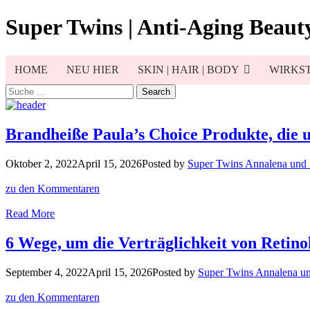
Skip
Super Twins | Anti-Aging Beauty
to
content
HOME
NEU HIER
SKIN | HAIR | BODY
WIRKST
Search
for:
Brandheiße Paula’s Choice Produkte, die 
Oktober 2, 2022
April 15, 2026
Posted by
Super Twins Annalena und
zu den Kommentaren
Brandheiße
Read More
Paula’s
Choice
6 Wege, um die Verträglichkeit von Retino
Produkte,
die
September 4, 2022
April 15, 2026
Posted by
Super Twins Annalena u
uns
sprachlos
zu den Kommentaren
machen!