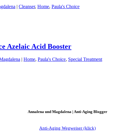
agdalena
|
Cleanser
,
Home
,
Paula's Choice
ce Azelaic Acid Booster
 Magdalena
|
Home
,
Paula's Choice
,
Special Treatment
Annalena und Magdalena | Anti-Aging Blogger
Anti-Aging Wegweiser (klick)