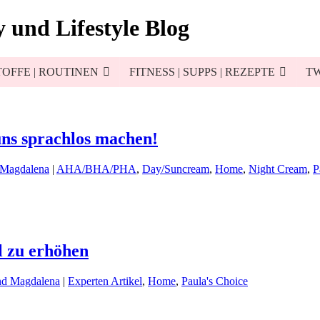
 und Lifestyle Blog
OFFE | ROUTINEN
FITNESS | SUPPS | REZEPTE
TW
uns sprachlos machen!
 Magdalena
|
AHA/BHA/PHA
,
Day/Suncream
,
Home
,
Night Cream
,
P
l zu erhöhen
nd Magdalena
|
Experten Artikel
,
Home
,
Paula's Choice