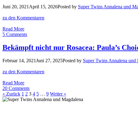
Flecken
Juni 20, 2021
April 15, 2026
Posted by
Super Twins Annalena und M
setzt
Paula’s
zu den Kommentaren
Choice
neue
Double
Read More
Maßstäbe!
Cleansing
5 Comments
mit
Paula’s
Bekämpft nicht nur Rosacea: Paula’s Choi
Choice:
Hält
Februar 14, 2021
Juni 27, 2025
Posted by
Super Twins Annalena und
doppelt
wirklich
zu den Kommentaren
besser?
Bekämpft
Read More
nicht
20 Comments
nur
« Zurück
1
2
3
4
5
…
9
Weiter »
Rosacea:
Paula’s
Choice
Azelaic
Acid
Booster