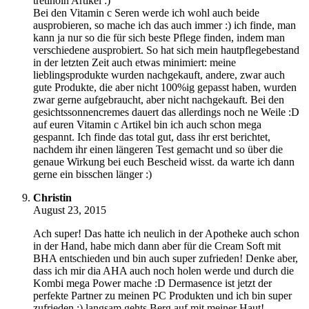
tretinoin Artikel :)
Bei den Vitamin c Seren werde ich wohl auch beide
ausprobieren, so mache ich das auch immer :) ich finde, man
kann ja nur so die für sich beste Pflege finden, indem man
verschiedene ausprobiert. So hat sich mein hautpflegebestand
in der letzten Zeit auch etwas minimiert: meine
lieblingsprodukte wurden nachgekauft, andere, zwar auch
gute Produkte, die aber nicht 100%ig gepasst haben, wurden
zwar gerne aufgebraucht, aber nicht nachgekauft. Bei den
gesichtssonnencremes dauert das allerdings noch ne Weile :D
auf euren Vitamin c Artikel bin ich auch schon mega
gespannt. Ich finde das total gut, dass ihr erst berichtet,
nachdem ihr einen längeren Test gemacht und so über die
genaue Wirkung bei euch Bescheid wisst. da warte ich dann
gerne ein bisschen länger :)
Christin
August 23, 2015
Ach super! Das hatte ich neulich in der Apotheke auch schon
in der Hand, habe mich dann aber für die Cream Soft mit
BHA entschieden und bin auch super zufrieden! Denke aber,
dass ich mir dia AHA auch noch holen werde und durch die
Kombi mega Power mache :D Dermasence ist jetzt der
perfekte Partner zu meinen PC Produkten und ich bin super
zufrieden :) langsam gehts Berg auf mit meiner Haut!