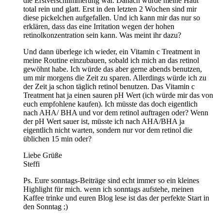
die Erstverschlimmerung war. Danach wurde meine Haut
total rein und glatt. Erst in den letzten 2 Wochen sind mir
diese pickelchen aufgefallen. Und ich kann mir das nur so
erklären, dass das eine Irritation wegen der hohen
retinolkonzentration sein kann. Was meint ihr dazu?
Und dann überlege ich wieder, ein Vitamin c Treatment in
meine Routine einzubauen, sobald ich mich an das retinol
gewöhnt habe. Ich würde das aber gerne abends benutzen,
um mir morgens die Zeit zu sparen. Allerdings würde ich zu
der Zeit ja schon täglich retinol benutzen. Das Vitamin c
Treatment hat ja einen sauren pH Wert (ich würde mir das von
euch empfohlene kaufen). Ich müsste das doch eigentlich
nach AHA/ BHA und vor dem retinol auftragen oder? Wenn
der pH Wert sauer ist, müsste ich nach AHA/BHA ja
eigentlich nicht warten, sondern nur vor dem retinol die
üblichen 15 min oder?
Liebe Grüße
Steffi
Ps. Eure sonntags-Beiträge sind echt immer so ein kleines
Highlight für mich. wenn ich sonntags aufstehe, meinen
Kaffee trinke und euren Blog lese ist das der perfekte Start in
den Sonntag ;)