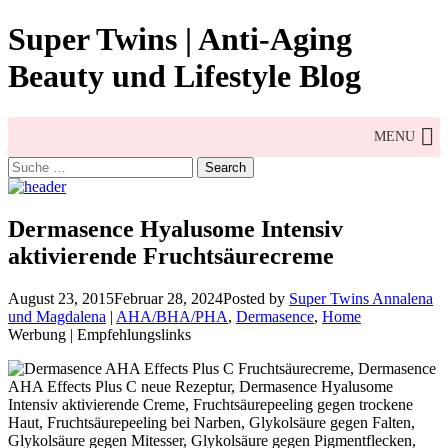
Skip
Super Twins | Anti-Aging
to
content
Beauty und Lifestyle Blog
MENU
Search
for:
Dermasence Hyalusome Intensiv
aktivierende Fruchtsäurecreme
August 23, 2015
Februar 28, 2024
Posted by
Super Twins Annalena
und Magdalena
|
AHA/BHA/PHA
,
Dermasence
,
Home
Werbung | Empfehlungslinks