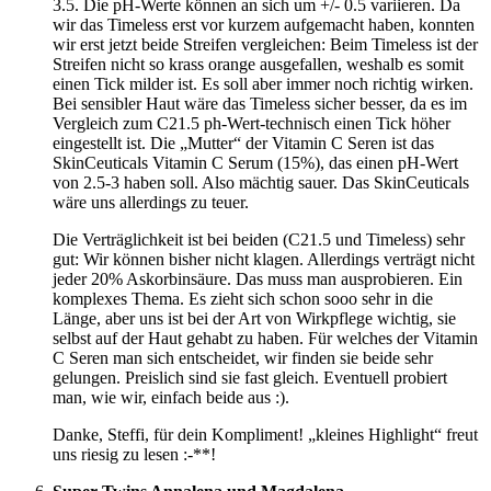
3.5. Die pH-Werte können an sich um +/- 0.5 variieren. Da
wir das Timeless erst vor kurzem aufgemacht haben, konnten
wir erst jetzt beide Streifen vergleichen: Beim Timeless ist der
Streifen nicht so krass orange ausgefallen, weshalb es somit
einen Tick milder ist. Es soll aber immer noch richtig wirken.
Bei sensibler Haut wäre das Timeless sicher besser, da es im
Vergleich zum C21.5 ph-Wert-technisch einen Tick höher
eingestellt ist. Die „Mutter“ der Vitamin C Seren ist das
SkinCeuticals Vitamin C Serum (15%), das einen pH-Wert
von 2.5-3 haben soll. Also mächtig sauer. Das SkinCeuticals
wäre uns allerdings zu teuer.
Die Verträglichkeit ist bei beiden (C21.5 und Timeless) sehr
gut: Wir können bisher nicht klagen. Allerdings verträgt nicht
jeder 20% Askorbinsäure. Das muss man ausprobieren. Ein
komplexes Thema. Es zieht sich schon sooo sehr in die
Länge, aber uns ist bei der Art von Wirkpflege wichtig, sie
selbst auf der Haut gehabt zu haben. Für welches der Vitamin
C Seren man sich entscheidet, wir finden sie beide sehr
gelungen. Preislich sind sie fast gleich. Eventuell probiert
man, wie wir, einfach beide aus :).
Danke, Steffi, für dein Kompliment! „kleines Highlight“ freut
uns riesig zu lesen :-**!