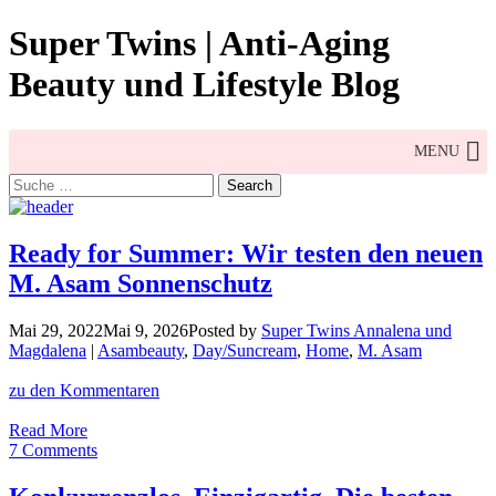
Skip
Super Twins | Anti-Aging
to
content
Beauty und Lifestyle Blog
MENU
Search
for:
Ready for Summer: Wir testen den neuen
M. Asam Sonnenschutz
Mai 29, 2022
Mai 9, 2026
Posted by
Super Twins Annalena und
Magdalena
|
Asambeauty
,
Day/Suncream
,
Home
,
M. Asam
zu den Kommentaren
Ready
Read More
for
7 Comments
Summer:
Wir