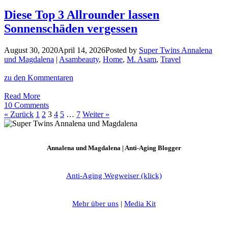
Vitamin
E
Diese Top 3 Allrounder lassen
gegen
Sonnenschäden vergessen
Falten,
Entzündungen,
trockene
August 30, 2020
April 14, 2026
Posted by
Super Twins Annalena
und
und Magdalena
|
Asambeauty
,
Home
,
M. Asam
,
Travel
zickige
Haut
zu den Kommentaren
Diese
Read More
Top
10 Comments
3
« Zurück
1
2
3
4
5
…
7
Weiter »
Allrounder
lassen
Sonnenschäden
Annalena und Magdalena | Anti-Aging Blogger
vergessen
Anti-Aging Wegweiser (klick)
Mehr über uns
|
Media Kit