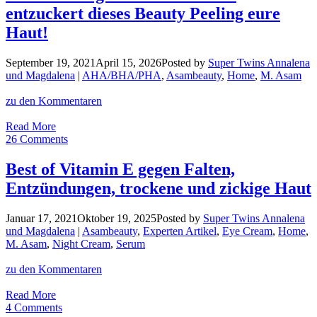
sind
entzuckert dieses Beauty Peeling eure
unsere
neuen
Haut!
Magic
Finish
September 19, 2021
April 15, 2026
Posted by
Super Twins Annalena
Make-
und Magdalena
|
AHA/BHA/PHA
,
Asambeauty
,
Home
,
M. Asam
up
Lover
zu den Kommentaren
Hautalterung
Read More
durch
26 Comments
Zucker:
So
Best of Vitamin E gegen Falten,
entzuckert
Entzündungen, trockene und zickige Haut
dieses
Beauty
Peeling
Januar 17, 2021
Oktober 19, 2025
Posted by
Super Twins Annalena
eure
und Magdalena
|
Asambeauty
,
Experten Artikel
,
Eye Cream
,
Home
,
Haut!
M. Asam
,
Night Cream
,
Serum
zu den Kommentaren
Best
Read More
of
4 Comments