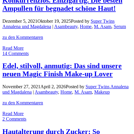
Konkurrenzlos. Einzigartig. Die besten
testen
Ampullen für begnadet schöne Haut!
den
neuen
M.
Dezember 5, 2021
Oktober 19, 2025
Posted by
Super Twins
Asam
Annalena und Magdalena
|
Asambeauty
,
Home
,
M. Asam
,
Serum
Sonnenschutz
zu den Kommentaren
Konkurrenzlos.
Read More
Einzigartig.
14 Comments
Die
besten
Edel, stilvoll, anmutig: Das sind unsere
Ampullen
neuen Magic Finish Make-up Lover
für
begnadet
schöne
November 27, 2021
April 2, 2026
Posted by
Super Twins Annalena
Haut!
und Magdalena
|
Asambeauty
,
Home
,
M. Asam
,
Makeup
zu den Kommentaren
Edel,
Read More
stilvoll,
2 Comments
anmutig:
Das
Hautalterung durch Zucker: So