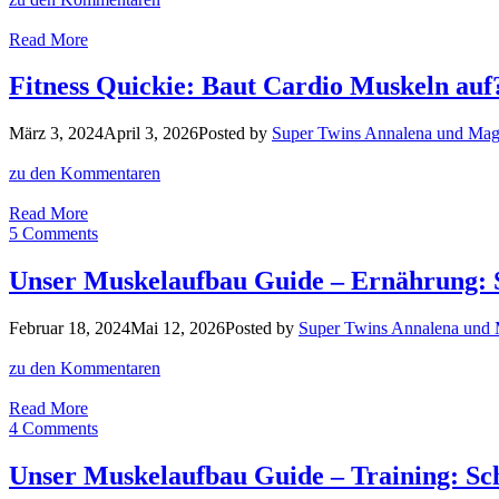
Keto
Diät
Glutenfreie
Read More
wirklich?
Ostern:
Süßer
Fitness Quickie: Baut Cardio Muskeln auf? 
Karottenkuchen
mit
März 3, 2024
April 3, 2026
Posted by
Super Twins Annalena und Mag
Haferflocken
und
zu den Kommentaren
Walnüssen
Fitness
Read More
Quickie:
5 Comments
Baut
Cardio
Unser Muskelaufbau Guide – Ernährung: Sc
Muskeln
auf?
Februar 18, 2024
Mai 12, 2026
Posted by
Super Twins Annalena und
Wie
viel
zu den Kommentaren
Cardio
ist
Unser
Read More
sinnvoll?
Muskelaufbau
4 Comments
Guide
–
Unser Muskelaufbau Guide – Training: Schl
Ernährung: