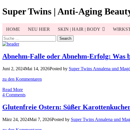
Skip
Super Twins | Anti-Aging Beauty
to
content
HOME
NEU HIER
SKIN | HAIR | BODY
WIRKST
Search
for:
Abnehm-Falle oder Abnehm-Erfolg: Was br
Juni 2, 2024
Mai 14, 2026
Posted by
Super Twins Annalena und Magd
zu den Kommentaren
Abnehm-
Read More
Falle
4 Comments
oder
Abnehm-
Glutenfreie Ostern: Süßer Karottenkuche
Erfolg:
Was
März 24, 2024
Mai 7, 2026
Posted by
Super Twins Annalena und Mag
bringt
die
zu den Kommentaren