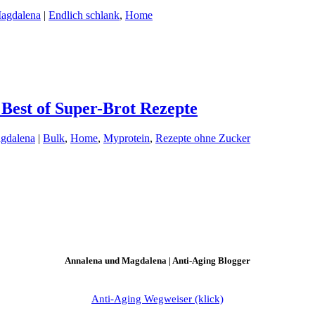
Magdalena
|
Endlich schlank
,
Home
Best of Super-Brot Rezepte
gdalena
|
Bulk
,
Home
,
Myprotein
,
Rezepte ohne Zucker
Annalena und Magdalena | Anti-Aging Blogger
Anti-Aging Wegweiser (klick)