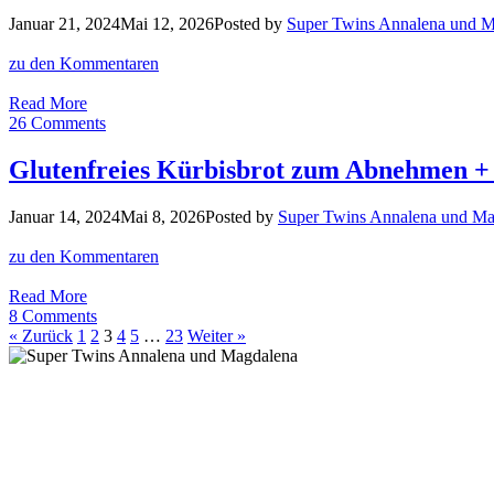
Schlanker,
Januar 21, 2024
Mai 12, 2026
Posted by
Super Twins Annalena und 
straffer,
jünger!
zu den Kommentaren
Unser
Read More
Muskelaufbau
26 Comments
Guide
–
Glutenfreies Kürbisbrot zum Abnehmen + 
Training:
Schlanker,
Januar 14, 2024
Mai 8, 2026
Posted by
Super Twins Annalena und Ma
straffer,
jünger!
zu den Kommentaren
Glutenfreies
Read More
Kürbisbrot
8 Comments
zum
« Zurück
1
2
3
4
5
…
23
Weiter »
Abnehmen
+
Best
of
Super-
Brot
Rezepte