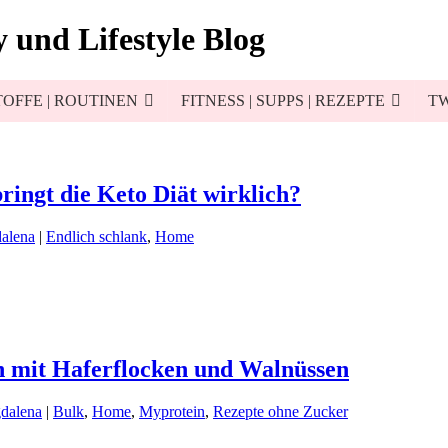
 und Lifestyle Blog
OFFE | ROUTINEN
FITNESS | SUPPS | REZEPTE
TW
ingt die Keto Diät wirklich?
alena
|
Endlich schlank
,
Home
n mit Haferflocken und Walnüssen
dalena
|
Bulk
,
Home
,
Myprotein
,
Rezepte ohne Zucker