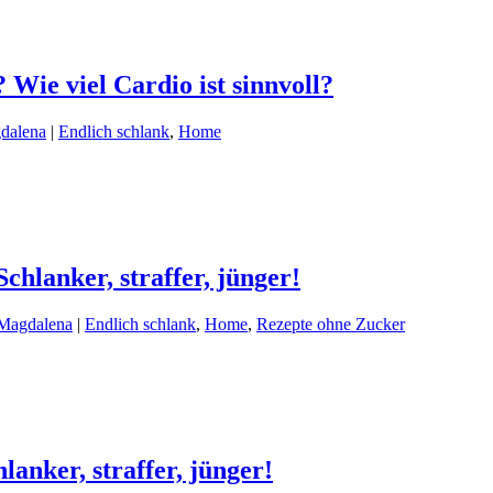
Wie viel Cardio ist sinnvoll?
dalena
|
Endlich schlank
,
Home
hlanker, straffer, jünger!
 Magdalena
|
Endlich schlank
,
Home
,
Rezepte ohne Zucker
anker, straffer, jünger!