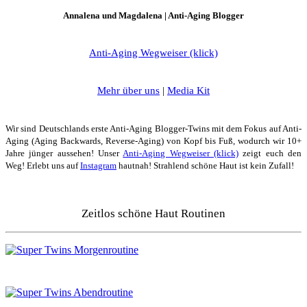
dieses
Annalena und Magdalena | Anti-Aging Blogger
Clay
Powder
ein
Anti-Aging Wegweiser (klick)
Game
Changer
ist!
Mehr über uns
|
Media Kit
Wir sind Deutschlands erste Anti-Aging Blogger-Twins mit dem Fokus auf Anti-
Aging (Aging Backwards, Reverse-Aging) von Kopf bis Fuß, wodurch wir 10+
Jahre jünger aussehen! Unser
Anti-Aging Wegweiser (klick)
zeigt euch den
Weg! Erlebt uns auf
Instagram
hautnah! Strahlend schöne Haut ist kein Zufall!
Zeitlos schöne Haut Routinen