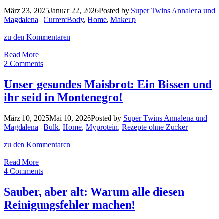
März 23, 2025
Januar 22, 2026
Posted by
Super Twins Annalena und
Magdalena
|
CurrentBody
,
Home
,
Makeup
zu den Kommentaren
High-
Read More
Tech
2 Comments
trifft
Eleganz:
Unser gesundes Maisbrot: Ein Bissen und
Wie
ihr seid in Montenegro!
du
mit
LED
März 10, 2025
Mai 10, 2026
Posted by
Super Twins Annalena und
Technologie
Magdalena
|
Bulk
,
Home
,
Myprotein
,
Rezepte ohne Zucker
&
rotem
zu den Kommentaren
Lippenstift
strahlst!
Unser
Read More
gesundes
4 Comments
Maisbrot:
Ein
Sauber, aber alt: Warum alle diesen
Bissen
Reinigungsfehler machen!
und
ihr