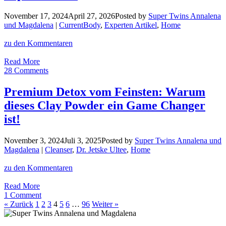
November 17, 2024
April 27, 2026
Posted by
Super Twins Annalena
und Magdalena
|
CurrentBody
,
Experten Artikel
,
Home
zu den Kommentaren
Anti-
Read More
Aging
28 Comments
Perfektion:
Diese
Premium Detox vom Feinsten: Warum
LED
dieses Clay Powder ein Game Changer
Maske
erzielt
ist!
noch
nie
November 3, 2024
Juli 3, 2025
Posted by
Super Twins Annalena und
dagewesene
Magdalena
|
Cleanser
,
Dr. Jetske Ultee
,
Home
Ergebnisse
+
zu den Kommentaren
Super-
Rabatt!
Premium
Read More
Detox
1 Comment
vom
« Zurück
1
2
3
4
5
6
…
96
Weiter »
Feinsten:
Warum