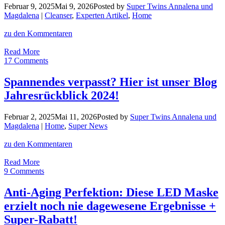
seid
Februar 9, 2025
Mai 9, 2026
Posted by
Super Twins Annalena und
in
Magdalena
|
Cleanser
,
Experten Artikel
,
Home
Montenegro!
zu den Kommentaren
Sauber,
Read More
aber
17 Comments
alt:
Warum
Spannendes verpasst? Hier ist unser Blog
alle
Jahresrückblick 2024!
diesen
Reinigungsfehler
machen!
Februar 2, 2025
Mai 11, 2026
Posted by
Super Twins Annalena und
Magdalena
|
Home
,
Super News
zu den Kommentaren
Spannendes
Read More
verpasst?
9 Comments
Hier
ist
Anti-Aging Perfektion: Diese LED Maske
unser
erzielt noch nie dagewesene Ergebnisse +
Blog
Jahresrückblick
Super-Rabatt!
2024!