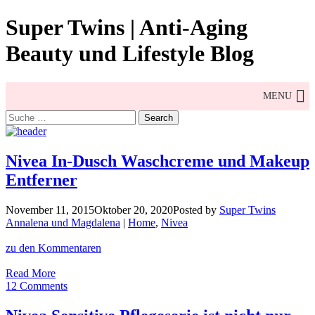
Skip
Super Twins | Anti-Aging
to
content
Beauty und Lifestyle Blog
MENU
Search
for:
Nivea In-Dusch Waschcreme und Makeup
Entferner
November 11, 2015
Oktober 20, 2020
Posted by
Super Twins
Annalena und Magdalena
|
Home
,
Nivea
zu den Kommentaren
Nivea
Read More
In-
12 Comments
Dusch
Waschcreme