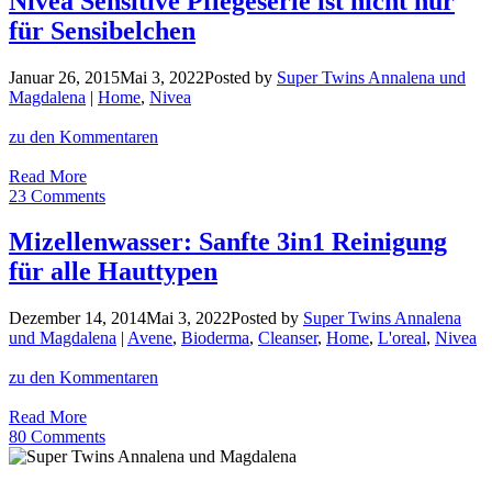
Nivea Sensitive Pflegeserie ist nicht nur
und
für Sensibelchen
Makeup
Entferner
Januar 26, 2015
Mai 3, 2022
Posted by
Super Twins Annalena und
Magdalena
|
Home
,
Nivea
zu den Kommentaren
Nivea
Read More
Sensitive
23 Comments
Pflegeserie
ist
Mizellenwasser: Sanfte 3in1 Reinigung
nicht
für alle Hauttypen
nur
für
Sensibelchen
Dezember 14, 2014
Mai 3, 2022
Posted by
Super Twins Annalena
und Magdalena
|
Avene
,
Bioderma
,
Cleanser
,
Home
,
L'oreal
,
Nivea
zu den Kommentaren
Mizellenwasser:
Read More
Sanfte
80 Comments
3in1
Reinigung