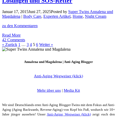
Lösungen und SOS-Retter
Sun,
macht
euch
Januar 17, 2015
Juni 27, 2025
Posted by
Super Twins Annalena und
nackig!
Magdalena
|
Body Care
,
Experten Artikel
,
Home
,
Night Cream
zu den Kommentaren
Trockene
Read More
Haut,
42 Comments
was
« Zurück
1
…
3
4
5
6
Weiter »
tun?
Ursachen,
Lösungen
Annalena und Magdalena | Anti-Aging Blogger
und
SOS-
Retter
Anti-Aging Wegweiser (klick)
Mehr über uns
|
Media Kit
Wir sind Deutschlands erste Anti-Aging Blogger-Twins mit dem Fokus auf Anti-
Aging (Aging Backwards, Reverse-Aging) von Kopf bis Fuß, wodurch wir 10+
Jahre jünger aussehen! Unser
Anti-Aging Wegweiser (klick)
zeigt euch den