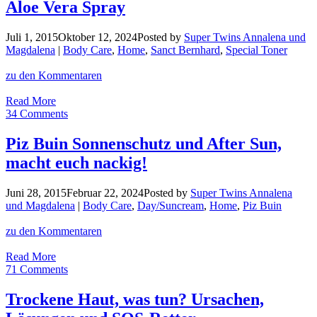
Aloe Vera Spray
Juli 1, 2015
Oktober 12, 2024
Posted by
Super Twins Annalena und
Magdalena
|
Body Care
,
Home
,
Sanct Bernhard
,
Special Toner
zu den Kommentaren
2in1
Read More
Feuchtigkeitskick:
34 Comments
Sanct
Bernhard
Piz Buin Sonnenschutz und After Sun,
Aloe
macht euch nackig!
Vera
Spray
Juni 28, 2015
Februar 22, 2024
Posted by
Super Twins Annalena
und Magdalena
|
Body Care
,
Day/Suncream
,
Home
,
Piz Buin
zu den Kommentaren
Piz
Read More
Buin
71 Comments
Sonnenschutz
und
Trockene Haut, was tun? Ursachen,
After