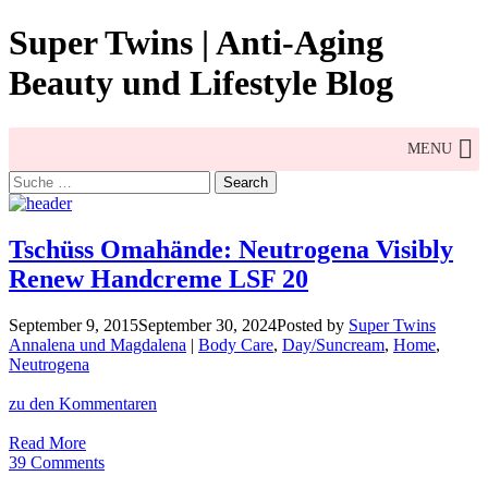
Skip
Super Twins | Anti-Aging
to
content
Beauty und Lifestyle Blog
MENU
Search
for:
Tschüss Omahände: Neutrogena Visibly
Renew Handcreme LSF 20
September 9, 2015
September 30, 2024
Posted by
Super Twins
Annalena und Magdalena
|
Body Care
,
Day/Suncream
,
Home
,
Neutrogena
zu den Kommentaren
Tschüss
Read More
Omahände:
39 Comments
Neutrogena