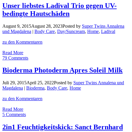
Visibly
Unser liebstes Ladival Trio gegen UV-
Renew
bedingte Hautschäden
Handcreme
LSF
20
August 9, 2015
August 28, 2023
Posted by
Super Twins Annalena
und Magdalena
|
Body Care
,
Day/Suncream
,
Home
,
Ladival
zu den Kommentaren
Unser
Read More
liebstes
79 Comments
Ladival
Trio
Bioderma Photoderm Apres Soleil Milk
gegen
UV-
Juli 29, 2015
April 25, 2022
Posted by
Super Twins Annalena und
bedingte
Magdalena
|
Bioderma
,
Body Care
,
Home
Hautschäden
zu den Kommentaren
Bioderma
Read More
Photoderm
5 Comments
Apres
Soleil
2in1 Feuchtigkeitskick: Sanct Bernhard
Milk