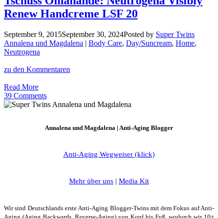
Tschüss Omahände: Neutrogena Visibly
Touch
Renew Handcreme LSF 20
Sunscreen
mit
pudrigem
September 9, 2015
September 30, 2024
Posted by
Super Twins
Finish
Annalena und Magdalena
|
Body Care
,
Day/Suncream
,
Home
,
Neutrogena
zu den Kommentaren
Tschüss
Read More
Omahände:
39 Comments
Neutrogena
Visibly
Renew
Annalena und Magdalena | Anti-Aging Blogger
Handcreme
LSF
20
Anti-Aging Wegweiser (klick)
Mehr über uns
|
Media Kit
Wir sind Deutschlands erste Anti-Aging Blogger-Twins mit dem Fokus auf Anti-
Aging (Aging Backwards, Reverse-Aging) von Kopf bis Fuß, wodurch wir 10+