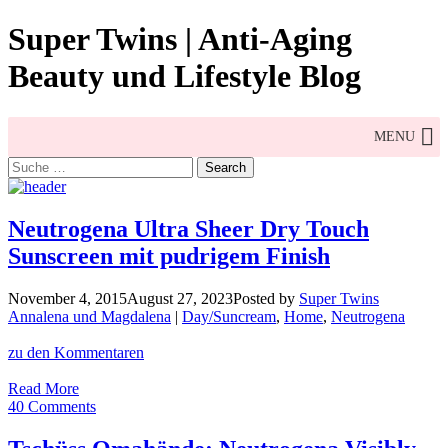
Skip
Super Twins | Anti-Aging
to
content
Beauty und Lifestyle Blog
MENU
Search
for:
Neutrogena Ultra Sheer Dry Touch
Sunscreen mit pudrigem Finish
November 4, 2015
August 27, 2023
Posted by
Super Twins
Annalena und Magdalena
|
Day/Suncream
,
Home
,
Neutrogena
zu den Kommentaren
Neutrogena
Read More
Ultra
40 Comments
Sheer
Dry