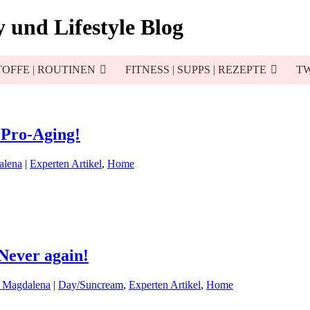
 und Lifestyle Blog
OFFE | ROUTINEN
FITNESS | SUPPS | REZEPTE
TW
? Pro-Aging!
alena
|
Experten Artikel
,
Home
Never again!
d Magdalena
|
Day/Suncream
,
Experten Artikel
,
Home