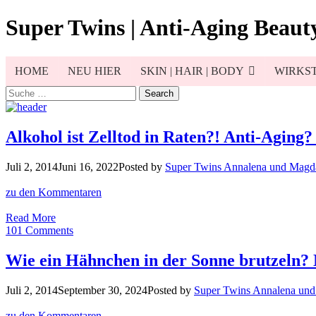
Skip
Super Twins | Anti-Aging Beauty
to
content
HOME
NEU HIER
SKIN | HAIR | BODY
WIRKST
Search
for:
Alkohol ist Zelltod in Raten?! Anti-Aging
Juli 2, 2014
Juni 16, 2022
Posted by
Super Twins Annalena und Magd
zu den Kommentaren
Alkohol
Read More
ist
101 Comments
Zelltod
in
Wie ein Hähnchen in der Sonne brutzeln? 
Raten?!
Anti-
Juli 2, 2014
September 30, 2024
Posted by
Super Twins Annalena un
Aging?
Pro-
zu den Kommentaren