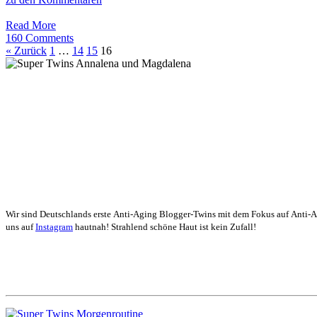
Aging!
Wie
Read More
ein
160 Comments
Hähnchen
« Zurück
1
…
14
15
16
in
der
Sonne
brutzeln?
Never
again!
Wir sind Deutschlands erste Anti-Aging Blogger-Twins mit dem Fokus auf Anti-
uns auf
Instagram
hautnah! Strahlend schöne Haut ist kein Zufall!