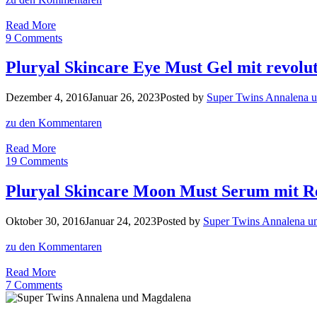
Light
und
Pluryal
Read More
Tanned
Skincare
9 Comments
Day
Must
Pluryal Skincare Eye Must Gel mit revolu
Cream
und
Dezember 4, 2016
Januar 26, 2023
Posted by
Super Twins Annalena 
Day
Must
zu den Kommentaren
Emulsion
Pluryal
Read More
Skincare
19 Comments
Eye
Must
Pluryal Skincare Moon Must Serum mit Re
Gel
mit
Oktober 30, 2016
Januar 24, 2023
Posted by
Super Twins Annalena u
revolutionärer
3in1
zu den Kommentaren
Wirkung
Pluryal
Read More
Skincare
7 Comments
Moon
Must