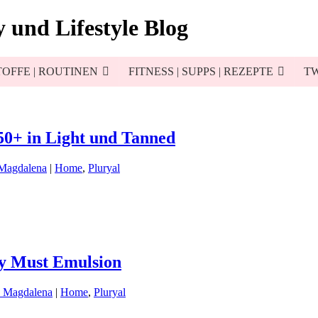
 und Lifestyle Blog
OFFE | ROUTINEN
FITNESS | SUPPS | REZEPTE
TW
50+ in Light und Tanned
 Magdalena
|
Home
,
Pluryal
y Must Emulsion
d Magdalena
|
Home
,
Pluryal