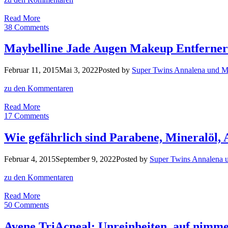
was?
Dermasence
Read More
Eye
38 Comments
Cream
mit
Maybelline Jade Augen Makeup Entferner
besonders
zarter
Februar 11, 2015
Mai 3, 2022
Posted by
Super Twins Annalena und M
Textur
zu den Kommentaren
Maybelline
Read More
Jade
17 Comments
Augen
Makeup
Wie gefährlich sind Parabene, Mineralöl, 
Entferner
Spezial
Februar 4, 2015
September 9, 2022
Posted by
Super Twins Annalena 
Waterproof
zu den Kommentaren
Wie
Read More
gefährlich
50 Comments
sind
Parabene,
Avene TriAcneal: Unreinheiten, auf nimm