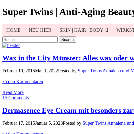
Skip
Super Twins | Anti-Aging Beauty
to
content
HOME
NEU HIER
SKIN | HAIR | BODY
WIRKST
Search
for:
Wax in the City Münster: Alles wax oder 
Februar 19, 2015
Mai 3, 2022
Posted by
Super Twins Annalena und 
zu den Kommentaren
Wax
Read More
in
15 Comments
the
City
Dermasence Eye Cream mit besonders zar
Münster:
Alles
Februar 17, 2015
Januar 5, 2023
Posted by
Super Twins Annalena un
wax
oder
zu den Kommentaren