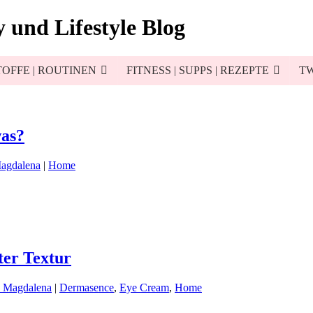
 und Lifestyle Blog
OFFE | ROUTINEN
FITNESS | SUPPS | REZEPTE
TW
was?
Magdalena
|
Home
ter Textur
d Magdalena
|
Dermasence
,
Eye Cream
,
Home