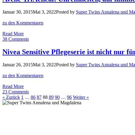
Mineralöl,
Alkohol
Januar 30, 2015
Mai 3, 2022
Posted by
Super Twins Annalena und Ma
und
Silikone?
zu den Kommentaren
Avene
Read More
TriAcneal:
38 Comments
Unreinheiten,
auf
Nivea Sensitive Pflegeserie ist nicht nur f
nimmer
Wiedersehen?
Januar 26, 2015
Mai 3, 2022
Posted by
Super Twins Annalena und Ma
zu den Kommentaren
Nivea
Read More
Sensitive
23 Comments
Pflegeserie
« Zurück
1
…
86
87
88
89
90
…
96
Weiter »
ist
nicht
nur
für
Sensibelchen