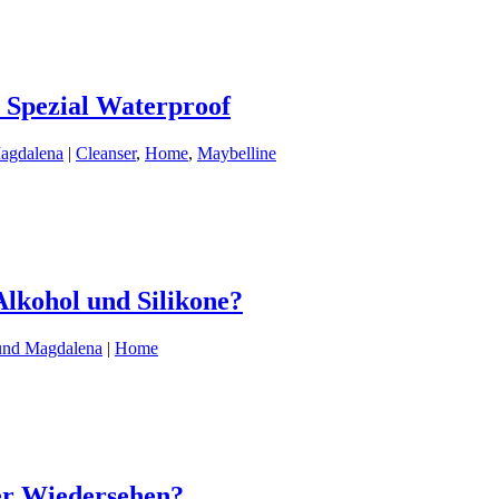
 Spezial Waterproof
agdalena
|
Cleanser
,
Home
,
Maybelline
Alkohol und Silikone?
und Magdalena
|
Home
er Wiedersehen?