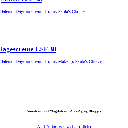
dalena
|
Day/Suncream
,
Home
,
Paula's Choice
e Tagescreme LSF 30
dalena
|
Day/Suncream
,
Home
,
Makeup
,
Paula's Choice
Annalena und Magdalena | Anti-Aging Blogger
Anti-Aging Wegweiser (klick)