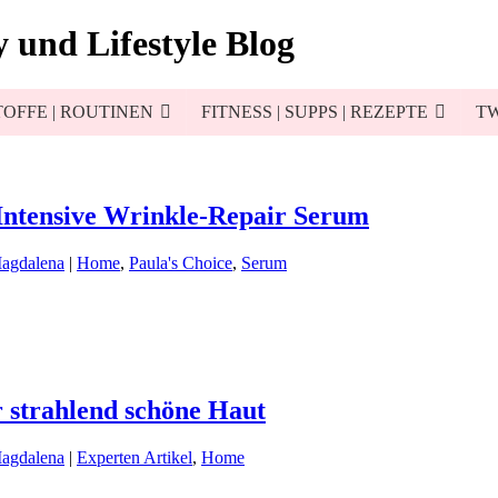
 und Lifestyle Blog
OFFE | ROUTINEN
FITNESS | SUPPS | REZEPTE
TW
 Intensive Wrinkle-Repair Serum
Magdalena
|
Home
,
Paula's Choice
,
Serum
 strahlend schöne Haut
Magdalena
|
Experten Artikel
,
Home