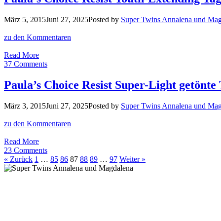
am
Abend
März 5, 2015
Juni 27, 2025
Posted by
Super Twins Annalena und Mag
für
ebenmäßige
zu den Kommentaren
Haut
Paula’s
Read More
Choice
37 Comments
Resist
Youth-
Paula’s Choice Resist Super-Light getönt
Extending
Tagesfluid
März 3, 2015
Juni 27, 2025
Posted by
Super Twins Annalena und Mag
LSF
50
zu den Kommentaren
Paula’s
Read More
Choice
23 Comments
Resist
« Zurück
1
…
85
86
87
88
89
…
97
Weiter »
Super-
Light
getönte
Tagescreme
LSF
30