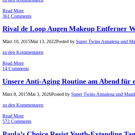
Serum
Unsere
Read More
Hautpflege
361 Comments
Routine
am
Rival de Loop Augen Makeup Entferner W
Morgen
für
März 10, 2015
Mai 13, 2022
Posted by
Super Twins Annalena und Ma
strahlend
schöne
zu den Kommentaren
Haut
Rival
Read More
de
14 Comments
Loop
Augen
Unsere Anti-Aging Routine am Abend für
Makeup
Entferner
März 8, 2015
Mai 3, 2026
Posted by
Super Twins Annalena und Magd
Waterproof
zu den Kommentaren
Unsere
Read More
Anti-
572 Comments
Aging
Routine
Paula’s Choice Resist Youth-Extending Tag