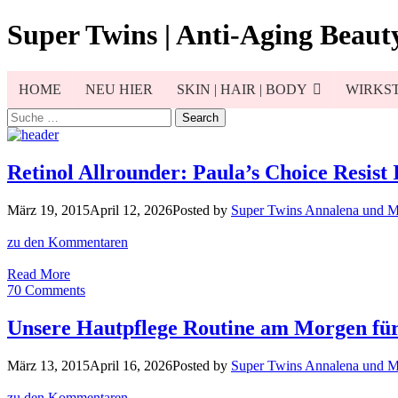
Skip
Super Twins | Anti-Aging Beauty
to
content
HOME
NEU HIER
SKIN | HAIR | BODY
WIRKST
Search
for:
Retinol Allrounder: Paula’s Choice Resist
März 19, 2015
April 12, 2026
Posted by
Super Twins Annalena und 
zu den Kommentaren
Retinol
Read More
Allrounder:
70 Comments
Paula’s
Choice
Unsere Hautpflege Routine am Morgen für
Resist
Intensive
März 13, 2015
April 16, 2026
Posted by
Super Twins Annalena und 
Wrinkle-
Repair
zu den Kommentaren