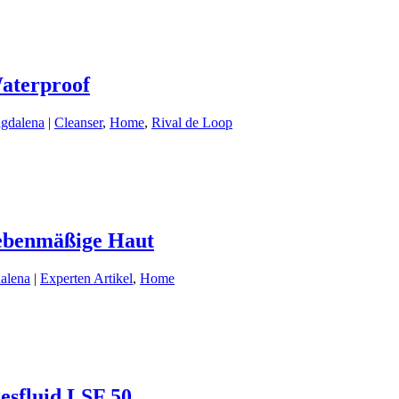
aterproof
gdalena
|
Cleanser
,
Home
,
Rival de Loop
 ebenmäßige Haut
alena
|
Experten Artikel
,
Home
esfluid LSF 50